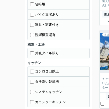
備え
駐輪場
受け
バイク置場あり
部
家具・家電付き
洗濯機置場有
賃貸
構造・工法
外観タイル張り
キッチン
コンロ２口以上
キッ
食器洗い乾燥機
いた
タート
システムキッチン
カウンターキッチン