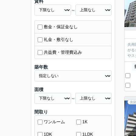
賃料
～
敷金・保証金なし
礼金・敷引なし
共用
がる
共益費・管理費込み
やス
築年数
面積
～
賃貸
間取り
ワンルーム
1K
1DK
1LDK