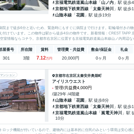
京福電気鉄道嵐山本線
「
山ノ内
」駅 徒歩
京都地下鉄東西線
「
太秦天神川
」駅 徒歩1
山陰本線
「
花園
」駅 徒歩19分
病院まで徒歩6分と近いため、緊急時にもすぐに病院まで行けます。駐輪場付きの
え付けています。この物件は駅から徒歩4分の物件です。新着情報：CREST TAPP
の空室情報ならコチラ。京都市右京区に位置する京福電気鉄道嵐山本線山ノ内周辺なら、075
部屋番号
所在階
賃料
管理費・共益費
敷金/保証金
礼金
7.12
301
3階
20,000円
0ヶ月
0ヶ月
万円
マンション
京都市右京区
太秦安井奥畑町
アイリスウエスト
-
管理/共益費4,000円
/築29年 /4階建
山陰本線
「
花園
」駅 徒歩8分
京都地下鉄東西線
「
太秦天神川
」駅 徒歩1
京福電気鉄道嵐山本線
「
嵐電天神川
」駅 
10分
トロック機能が付いているので、建物内には基本的に住民のみという環境は安心感