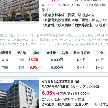
41.96㎡～65.25㎡ (1LDK～2LDK) /築55年 /
階建
阪急京都本線
「
西院
」駅 徒歩3分
京福電気鉄道嵐山本線
「
西院
」駅 徒歩4分
京都地下鉄東西線
「
西大路御池
」駅 徒歩1
部には宅配ボックス・ゴミ出し24時間OKなどが揃っており、とても充実していま
オートロック機能があります。収納はシューズボックス・クロゼットなどが備え付
タイリング剤などをまとめて出して、サッと身支度を整えられる洗面化粧台があります
部屋番号
所在階
賃料
管理費・共益費
敷金/保証金
礼金
13.25
314
5階
9,000円
0ヶ月
1ヶ月
万円
9.95
706
9階
9,000円
0ヶ月
1ヶ月
万円
マンション
京都市右京区
西院西貝川町
CASA GRAN洛西（カーサグラン洛西）
6.05
万円
管理/共益費8,000円
27.50㎡ (1R) /築34年 /7階建
京都地下鉄東西線
「
太秦天神川
」駅 徒歩1