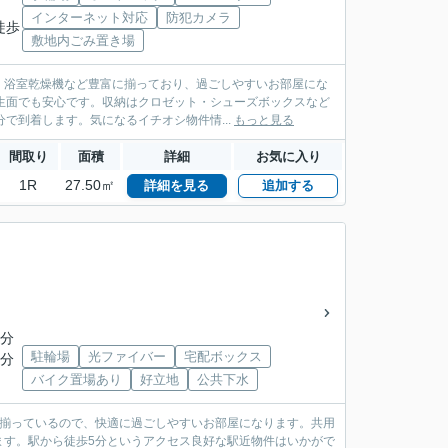
インターネット対応
防犯カメラ
徒歩
敷地内ごみ置き場
・浴室乾燥機など豊富に揃っており、過ごしやすいお部屋にな
生面でも安心です。収納はクロゼット・シューズボックスなど
で到着します。気になるイチオシ物件情...
もっと見る
間取り
面積
詳細
お気に入り
1R
27.50㎡
詳細を見る
追加する
5分
駐輪場
光ファイバー
宅配ボックス
1分
バイク置場あり
好立地
公共下水
が揃っているので、快適に過ごしやすいお部屋になります。共用
ます。駅から徒歩5分というアクセス良好な駅近物件はいかがで