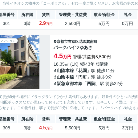
。当社イチオシの物件の「コーポラスK」。ぜひ一度ご覧ください。お客様の夢のお部
部屋番号
所在階
賃料
管理費・共益費
敷金/保証金
礼金
2.9
301
3階
2,500円
5万円
0万円
万円
マンション
京都市右京区
花園巽南町
パークハイツゆあさ
4.5
万円
管理/共益費5,500円
18.35㎡ (1K) /築43年 /3階建
山陰本線
「
花園
」駅 徒歩11分
山陰本線
「
円町
」駅 徒歩9分
阪急京都本線
「
西院
」駅 徒歩22分
て徒歩5分の場所にドラッグランドひかり 馬代店もあります。好条件のひとつの洗
・宅配ボックスなどが備わっておりとても充実しています。セキュリティ面は、オー
らせます。この物件は、駅まで徒歩11分に立地しています。「パークハイツゆあさ」
部屋番号
所在階
賃料
管理費・共益費
敷金/保証金
礼金
4.5
308
3階
5,500円
5万円
3万円
万円