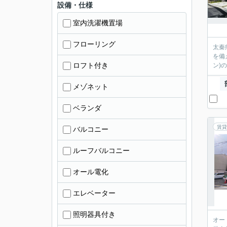
設備・仕様
室内洗濯機置場
フローリング
太秦
を備
ロフト付き
ン)
メゾネット
ベランダ
賃貸
バルコニー
ルーフバルコニー
オール電化
エレベーター
照明器具付き
オー