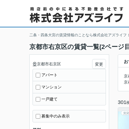
二条・四条大宮の賃貸情報のことなら株式会社アズライフ
京都市右京区の賃貸一覧(2ページ目
お
京都市右京区
変更
アパート
京
京
マンション
一戸建て
301
賃貸
募集中のみ表示