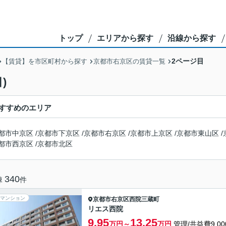
トップ
エリアから探す
沿線から探す
2ページ目
【賃貸】を市区町村から探す
京都市右京区の賃貸一覧
)
すすめのエリア
都市中京区
/
京都市下京区
/
京都市右京区
/
京都市上京区
/
京都市東山区
/
都市西京区
/
京都市北区
340
棟
件
マンション
京都市右京区
西院三蔵町
リエス西院
9.95
13.25
万円～
万円
管理/共益費9,00