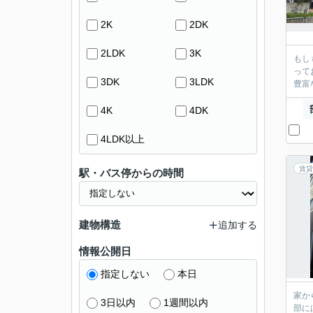
2K
2DK
2LDK
3K
もし
って
3DK
3LDK
豊富
4K
4DK
4LDK以上
賃貸
駅・バス停からの時間
建物構造
追加する
情報公開日
指定しない
本日
家か
3日以内
1週間以内
部に