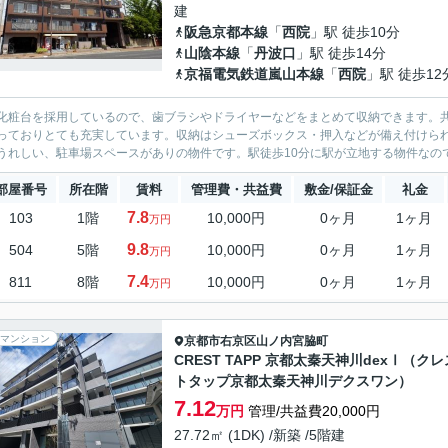
建
阪急京都本線
「
西院
」駅 徒歩10分
山陰本線
「
丹波口
」駅 徒歩14分
京福電気鉄道嵐山本線
「
西院
」駅 徒歩12
化粧台を採用しているので、歯ブラシやドライヤーなどをまとめて収納できます。
っておりとても充実しています。収納はシューズボックス・押入などが備え付けら
うれしい、駐車場スペースがありの物件です。駅徒歩10分に駅が立地する物件なので
部屋番号
所在階
賃料
管理費・共益費
敷金/保証金
礼金
7.8
103
1階
10,000円
0ヶ月
1ヶ月
万円
9.8
504
5階
10,000円
0ヶ月
1ヶ月
万円
7.4
811
8階
10,000円
0ヶ月
1ヶ月
万円
マンション
京都市右京区
山ノ内宮脇町
CREST TAPP 京都太秦天神川dexⅠ（クレ
トタップ京都太秦天神川デクスワン）
7.12
万円
管理/共益費20,000円
27.72㎡ (1DK) /新築 /5階建