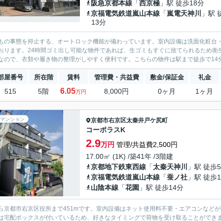
阪急京都本線
「
西京極
」駅 徒歩18分
京福電気鉄道嵐山本線
「
嵐電天神川
」駅 
13分
もの事態を抑止する、オートロック機能が備わっています。室内設備は洗面化粧台
おります。24時間ゴミ出し可能な物件であれば、生ゴミもすぐに捨てられるため衛
なので、衣類や履き物の整理がしやすく便利です。こちらの物件は駅まで徒歩で14分
部屋番号
所在階
賃料
管理費・共益費
敷金/保証金
礼金
6.05
515
5階
8,000円
0ヶ月
1ヶ月
万円
マンション
京都市右京区
太秦井戸ケ尻町
コーポラスK
2.9
万円
管理/共益費2,500円
17.00㎡ (1K) /築41年 /3階建
京都地下鉄東西線
「
太秦天神川
」駅 徒歩
京福電気鉄道嵐山本線
「
蚕ノ社
」駅 徒歩
山陰本線
「
花園
」駅 徒歩14分
ら京都市右京区役所まで451mです。室内設備はネット使用料不要・エアコンなど
は宅配ボックスが付いているため、好きなタイミングで荷物を受け取ることができ