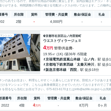
付けられているので、衣類や日用品の収納に重宝します。室内設備はエアコン・ネ
取りができる、時間調整の手間が省ける宅配ボックスが付いております。この物件は
屋番号
所在階
賃料
管理費・共益費
敷金/保証金
礼金
-
202
2階
4,000円
-
-
マンション
京都市右京区
山ノ内宮前町
ウエストヴィラージュⅡ
4
万円
管理/共益費-
19.95㎡ (1K) /築36年 /5階建
京福電気鉄道嵐山本線
「
山ノ内
」駅 徒歩
京都地下鉄東西線
「
太秦天神川
」駅 徒歩1
阪急京都本線
「
西院
」駅 徒歩18分
チンのあるお住まい、料理もしやすく一人暮らしにおすすめ。防犯カメラがありま
だけるマンションです。こちらは単身者限定とさせていただいておりますのでご了
を切るなら当社にお任せ下さい。075-823-6170またはinfo@azlife.co.jpからお気
部屋番号
所在階
賃料
管理費・共益費
敷金/保証金
礼金
4
2022
4階
-
8万円
0ヶ月
万円