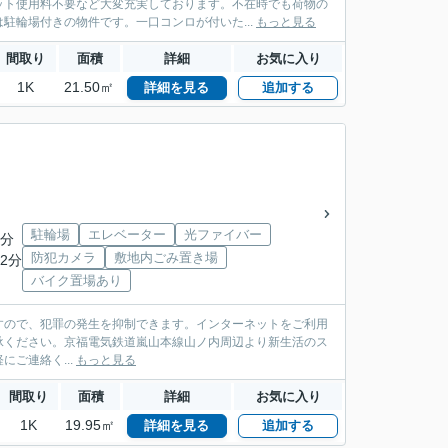
ット使用料不要など大変充実しております。不在時でも荷物の
駐輪場付きの物件です。一口コンロが付いた...
もっと見る
間取り
面積
詳細
お気に入り
1K
21.50㎡
詳細を見る
追加する
駐輪場
エレベーター
光ファイバー
1分
防犯カメラ
敷地内ごみ置き場
2分
バイク置場あり
すので、犯罪の発生を抑制できます。インターネットをご利用
承ください。京福電気鉄道嵐山本線山ノ内周辺より新生活のス
軽にご連絡く...
もっと見る
間取り
面積
詳細
お気に入り
1K
19.95㎡
詳細を見る
追加する