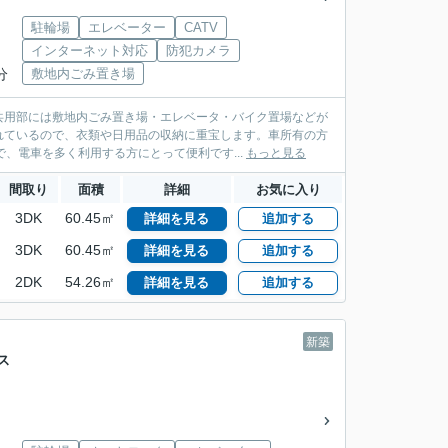
駐輪場
エレベーター
CATV
インターネット対応
防犯カメラ
分
敷地内ごみ置き場
共用部には敷地内ごみ置き場・エレベータ・バイク置場などが
れているので、衣類や日用品の収納に重宝します。車所有の方
、電車を多く利用する方にとって便利です...
もっと見る
間取り
面積
詳細
お気に入り
3DK
60.45㎡
詳細を見る
追加する
3DK
60.45㎡
詳細を見る
追加する
2DK
54.26㎡
詳細を見る
追加する
新築
ス