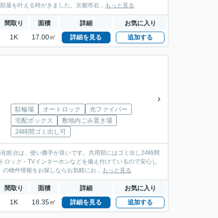
屋を叶える時がきました。京都市右...
もっと見る
間取り
面積
詳細
お気に入り
1K
17.00㎡
詳細を見る
追加する
駐輪場
オートロック
光ファイバー
宅配ボックス
敷地内ごみ置き場
24時間ゴミ出し可
面化粧台は、使い勝手が良いです。共用部にはゴミ出し24時間
トロック・TVインターホンなどを備え付けているので安心し
の物件情報をお探しならお気軽にお...
もっと見る
間取り
面積
詳細
お気に入り
1K
18.35㎡
詳細を見る
追加する