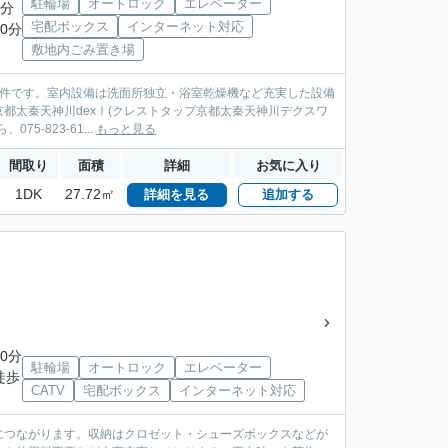
駐輪場
オートロック
エレベーター
4分
宅配ボックス
インターネット対応
0分
敷地内ごみ置き場
物件です。室内設備は洗面所独立・浴室乾燥機など充実した設備
 京都太秦天神川dexⅠ(クレストタップ京都太秦天神川デクスワ
-823-61...
もっと見る
間取り
面積
詳細
お気に入り
1DK
27.72㎡
詳細を見る
追加する
0分
駐輪場
オートロック
エレベーター
徒歩
CATV
宅配ボックス
インターネット対応
につながります。収納はクロゼット・シューズボックスなどが