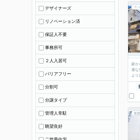
デザイナーズ
アパ
リノベーション済
保証人不要
事務所可
２人入居可
家か
適な
バリアフリー
より
分割可
分譲タイプ
管理人常駐
賃貸
眺望良好
二世帯住宅