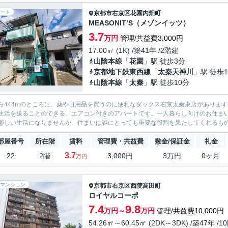
ート
京都市右京区
花園内畑町
MEASONIT’S（メゾンイッツ）
3.7
万円
管理/共益費3,000円
17.00㎡ (1K) /築41年 /2階建
山陰本線
「
花園
」駅 徒歩3分
京都地下鉄東西線
「
太秦天神川
」駅 徒歩1
山陰本線
「
太秦
」駅 徒歩10分
ら444mのところに、薬や日用品を買うのに便利なダックス右京太秦東店がありま
生活を送ることのできる、エアコン付きのアパートです。一人暮らし向けのお住ま
楽しい生活になりませんか。住まいは誰にとっても重要な役割を果たしてくれるもので
部屋番号
所在階
賃料
管理費・共益費
敷金/保証金
礼金
3.7
22
2階
3,000円
3万円
0ヶ月
万円
マンション
京都市右京区
西院高田町
ロイヤルコーポ
7.4
9.8
万円～
万円
管理/共益費10,000円
54.26㎡～60.45㎡ (2DK～3DK) /築47年 /1