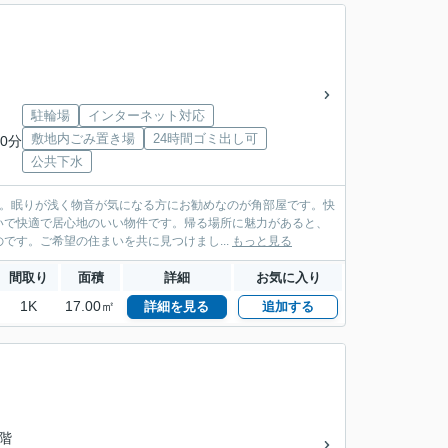
駐輪場
インターネット対応
敷地内ごみ置き場
24時間ゴミ出し可
0分
公共下水
す。眠りが浅く物音が気になる方にお勧めなのが角部屋です。快
いで快適で居心地のいい物件です。帰る場所に魅力があると、
す。ご希望の住まいを共に見つけまし...
もっと見る
間取り
面積
詳細
お気に入り
1K
17.00㎡
詳細を見る
追加する
0階