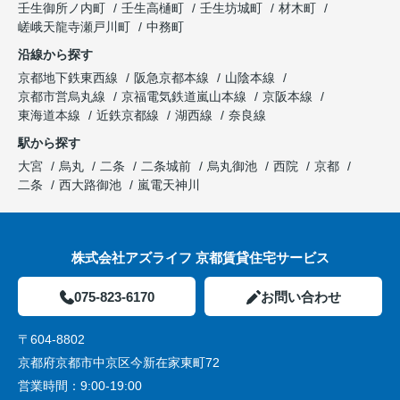
壬生御所ノ内町
壬生高樋町
壬生坊城町
材木町
嵯峨天龍寺瀬戸川町
中務町
沿線から探す
京都地下鉄東西線
阪急京都本線
山陰本線
京都市営烏丸線
京福電気鉄道嵐山本線
京阪本線
東海道本線
近鉄京都線
湖西線
奈良線
駅から探す
大宮
烏丸
二条
二条城前
烏丸御池
西院
京都
二条
西大路御池
嵐電天神川
株式会社アズライフ 京都賃貸住宅サービス
075-823-6170
お問い合わせ
〒604-8802
京都府京都市中京区今新在家東町72
営業時間：
9:00-19:00