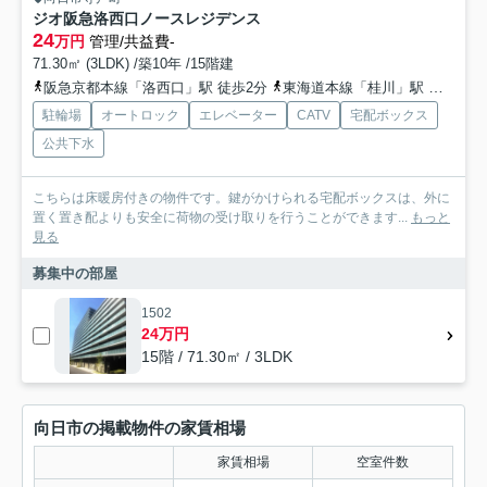
ジオ阪急洛西口ノースレジデンス
24
万円
管理/共益費-
71.30㎡ (3LDK) /築10年 /15階建
阪急京都本線「洛西口」駅 徒歩2分
東海道本線「桂川」駅 徒歩10分
駐輪場
オートロック
エレベーター
CATV
宅配ボックス
公共下水
こちらは床暖房付きの物件です。鍵がかけられる宅配ボックスは、外に
置く置き配よりも安全に荷物の受け取りを行うことができます...
もっと
見る
募集中の部屋
1502
24万円
15階 / 71.30㎡ / 3LDK
向日市の掲載物件の家賃相場
家賃相場
空室件数