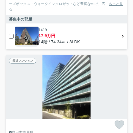
ーズボックス・ウォークインクロゼットなど豊富なので、広...
もっと見
る
募集中の部屋
1419
17.9万円
14階 / 74.34㎡ / 3LDK
賃貸マンション
向日市寺戸町