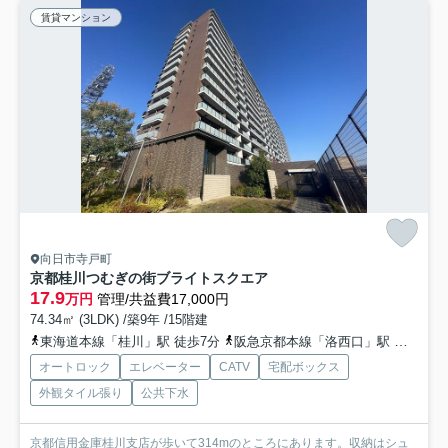
賃貸マンション
向日市寺戸町
京都桂川つむぎの街ブライトスクエア
17.9
万円
管理/共益費17,000円
74.34㎡ (3LDK) /築9年 /15階建
東海道本線「桂川」駅 徒歩7分
阪急京都本線「洛西口」駅 徒歩9分
オートロック
エレベーター
CATV
宅配ボックス
外観タイル張り
公共下水
京都信用金庫桂川支店が歩いて314mのところにあります。収納はシュ