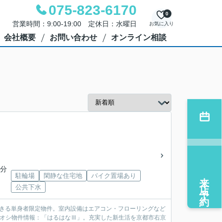
075-823-6170
0
営業時間：9:00-19:00 定休日：水曜日
お気に入り
会社概要
お問い合わせ
オンライン相談
5分
来店予約
駐輪場
閑静な住宅地
バイク置場あり
公共下水
できる単身者限定物件。室内設備はエアコン・フローリングなど
チオシ物件情報：「はるはなⅢ」。充実した新生活を京都市右京