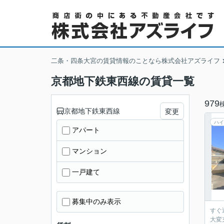
二条・四条大宮の賃貸情報のことなら株式会社アズライフ
京都地下鉄東西線の賃貸一覧
979
京都地下鉄東西線
変更
ハイ
アパート
マンション
一戸建て
募集中のみ表示
すぐ
大変