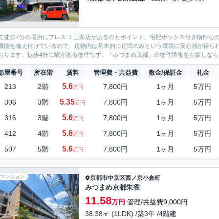
て徒歩7分の場所にフレスコ 三条店があるのもポイント。宅配ボックス付き物件な
機能を備え付けているので、建物内は基本的に住民のみという環境に安心感が得ら
おります。徒歩4分に駅がある物件です。「みつまめ京都」の物件情報をお探しならお
部屋番号
所在階
賃料
管理費・共益費
敷金/保証金
礼金
5.6
213
2階
7,800円
1ヶ月
5万円
万円
5.35
306
3階
7,800円
1ヶ月
5万円
万円
5.6
316
3階
7,800円
1ヶ月
5万円
万円
5.6
412
4階
7,800円
1ヶ月
5万円
万円
5.6
507
5階
7,800円
1ヶ月
5万円
万円
マンション
京都市中京区
西ノ京小倉町
みつまめ京都朱雀
11.58
万円
管理/共益費9,000円
38.38㎡ (1LDK) /築3年 /4階建