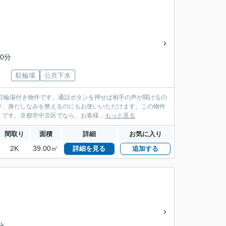
0分
駐輪場
公共下水
。駐輪場付き物件です。通話ボタンを押せば相手の声が聞けるの
り、身だしなみを整えるのにもお使いいただけます。この物件
です。京都市中京区でなら、お客様...
もっと見る
間取り
面積
詳細
お気に入り
2K
39.00㎡
詳細を見る
追加する
分