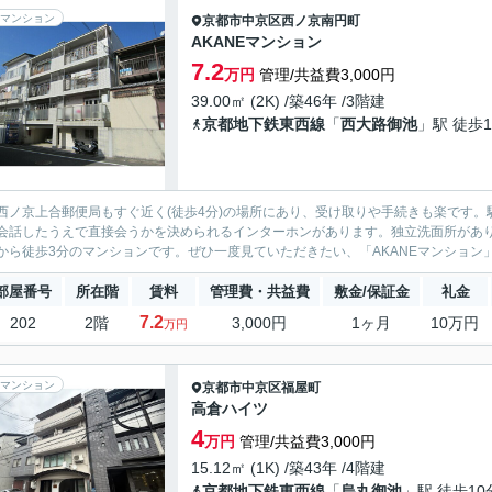
マンション
京都市中京区
西ノ京南円町
AKANEマンション
7.2
万円
管理/共益費3,000円
39.00㎡ (2K) /築46年 /3階建
京都地下鉄東西線
「
西大路御池
」駅 徒歩1
西ノ京上合郵便局もすぐ近く(徒歩4分)の場所にあり、受け取りや手続きも楽です
会話したうえで直接会うかを決められるインターホンがあります。独立洗面所があ
から徒歩3分のマンションです。ぜひ一度見ていただきたい、「AKANEマンション」
部屋番号
所在階
賃料
管理費・共益費
敷金/保証金
礼金
7.2
202
2階
3,000円
1ヶ月
10万円
万円
マンション
京都市中京区
福屋町
高倉ハイツ
4
万円
管理/共益費3,000円
15.12㎡ (1K) /築43年 /4階建
京都地下鉄東西線
「
烏丸御池
」駅 徒歩10