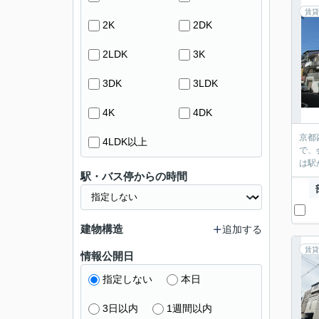
賃貸
2K
2DK
2LDK
3K
3DK
3LDK
4K
4DK
京都
4LDK以上
で、
は駅
駅・バス停からの時間
建物構造
追加する
賃貸
情報公開日
指定しない
本日
3日以内
1週間以内