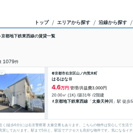
トップ
エリアから探す
沿線から探す
京都地下鉄東西線の賃貸一覧
1079
棟
件
ツ
京都市右京区
山ノ内荒木町
はるはなⅢ
4.6
万円
管理/共益費3,000円
20.00㎡ (1K) /築31年 /2階建
京都地下鉄東西線
「
太秦天神川
」駅 徒歩
近く(徒歩6分)には右京警察署 太秦交番もあります。こちらの物件は安心して生活
充実しております。駅まで5分と、駅近でアクセスも良好な物件です。気になるイ