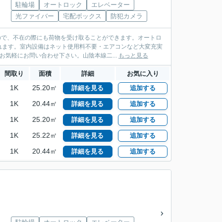
駐輪場
オートロック
エレベーター
光ファイバー
宅配ボックス
防犯カメラ
ので、不在の際にも荷物を受け取ることができます。オートロ
れます。室内設備はネット使用料不要・エアコンなど大変充実
気軽にお問い合わせ下さい。山陰本線二...
もっと見る
間取り
面積
詳細
お気に入り
1K
25.20㎡
詳細を見る
追加する
1K
20.44㎡
詳細を見る
追加する
1K
25.20㎡
詳細を見る
追加する
1K
25.22㎡
詳細を見る
追加する
1K
20.44㎡
詳細を見る
追加する