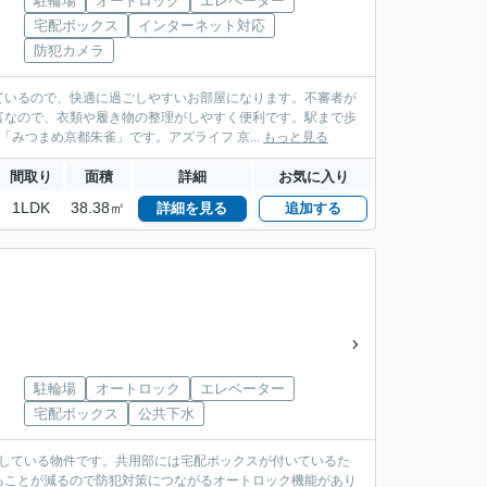
駐輪場
オートロック
エレベーター
宅配ボックス
インターネット対応
防犯カメラ
ているので、快適に過ごしやすいお部屋になります。不審者が
富なので、衣類や履き物の整理がしやすく便利です。駅まで歩
みつまめ京都朱雀」です。アズライフ 京...
もっと見る
間取り
面積
詳細
お気に入り
1LDK
38.38㎡
詳細を見る
追加する
駐輪場
オートロック
エレベーター
宅配ボックス
公共下水
立している物件です。共用部には宅配ボックスが付いているた
ることが減るので防犯対策につながるオートロック機能があり