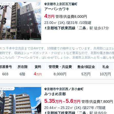
マンション
京都市上京区
百万遍町
アーバンカワキ
4
万円
管理/共益費8,000円
23.00㎡ (1K) /築31年 /10階建
京都地下鉄東西線
「
二条
」駅 徒歩17分
スコ 千本中立売店まで114mです。10階建ての物件となっています。共用部には
便利です。収納はシューズボックス・クロゼットなど豊富なので、衣類や履き物の
らこちらの「アーバンカワキ」はいかがでしょうか。京都市上京区へと引っ越しをする
部屋番号
所在階
賃料
管理費・共益費
敷金/保証金
礼金
4
603
6階
8,000円
5万円
10万円
万円
マンション
京都市中京区
西ノ京小倉町
みつまめ京都
5.35
5.6
万円～
万円
管理/共益費7,800円
20.44㎡～25.22㎡ (1K) /築27年 /7階建
京都地下鉄東西線
「
二条
」駅 徒歩5分