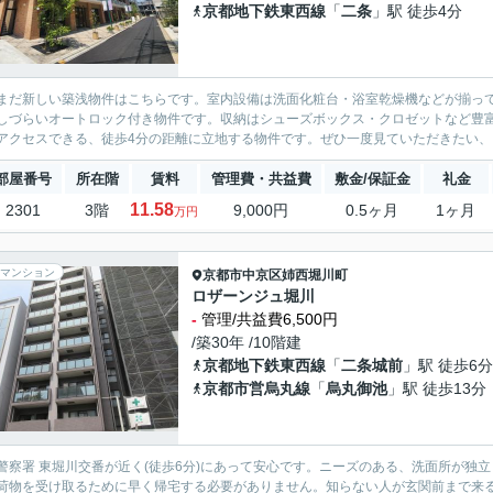
京都地下鉄東西線
「
二条
」駅 徒歩4分
まだ新しい築浅物件はこちらです。室内設備は洗面化粧台・浴室乾燥機などが揃っ
しづらいオートロック付き物件です。収納はシューズボックス・クロゼットなど豊
アクセスできる、徒歩4分の距離に立地する物件です。ぜひ一度見ていただきたい、「
部屋番号
所在階
賃料
管理費・共益費
敷金/保証金
礼金
11.58
2301
3階
9,000円
0.5ヶ月
1ヶ月
万円
マンション
京都市中京区
姉西堀川町
ロザーンジュ堀川
-
管理/共益費6,500円
/築30年 /10階建
京都地下鉄東西線
「
二条城前
」駅 徒歩6分
京都市営烏丸線
「
烏丸御池
」駅 徒歩13分
警察署 東堀川交番が近く(徒歩6分)にあって安心です。ニーズのある、洗面所が独
荷物を受け取るために早く帰宅する必要がありません。知らない人が玄関前まで来