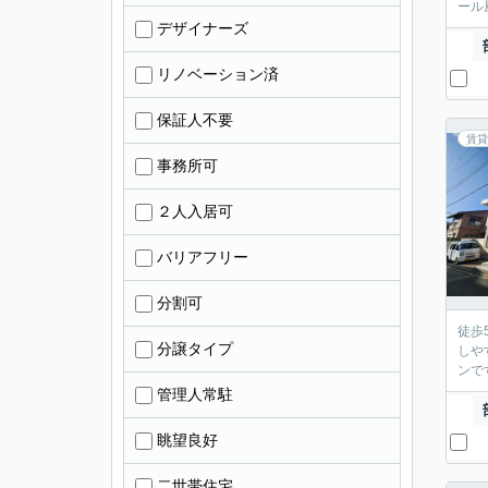
ール
デザイナーズ
リノベーション済
保証人不要
賃貸
事務所可
２人入居可
バリアフリー
分割可
徒歩
分譲タイプ
しや
ンで
管理人常駐
眺望良好
二世帯住宅