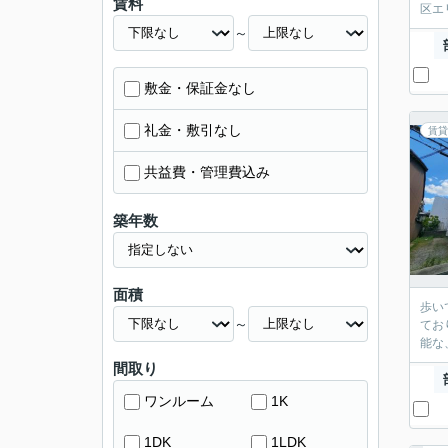
賃料
区エリ
～
敷金・保証金なし
礼金・敷引なし
賃貸
共益費・管理費込み
築年数
面積
歩い
～
てお
能な
間取り
ワンルーム
1K
1DK
1LDK