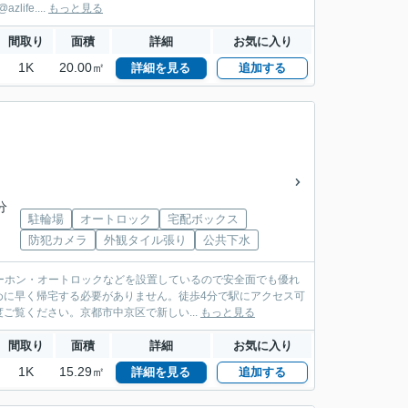
fe....
もっと見る
間取り
面積
詳細
お気に入り
1K
20.00㎡
詳細を見る
追加する
分
駐輪場
オートロック
宅配ボックス
防犯カメラ
外観タイル張り
公共下水
ターホン・オートロックなどを設置しているので安全面でも優れ
めに早く帰宅する必要がありません。徒歩4分で駅にアクセス可
覧ください。京都市中京区で新しい...
もっと見る
間取り
面積
詳細
お気に入り
1K
15.29㎡
詳細を見る
追加する