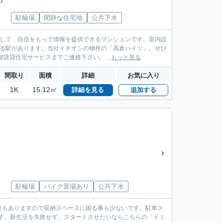
駐輪場
閑静な住宅地
公共下水
関して、自信をもって情報を提供できるマンションです。室内設
きる駅があります。当社イチオシの物件の「高倉ハイツ」。ぜひ
賃貸住宅サービスまでご連絡下さい。...
もっと見る
間取り
面積
詳細
お気に入り
1K
15.12㎡
詳細を見る
追加する
駐輪場
バイク置場あり
公共下水
行もありますので収納スペースに困る事も少ないです。駐車ス
ます。新生活を失敗せず、スタートさせたいならこちらの「ドミ