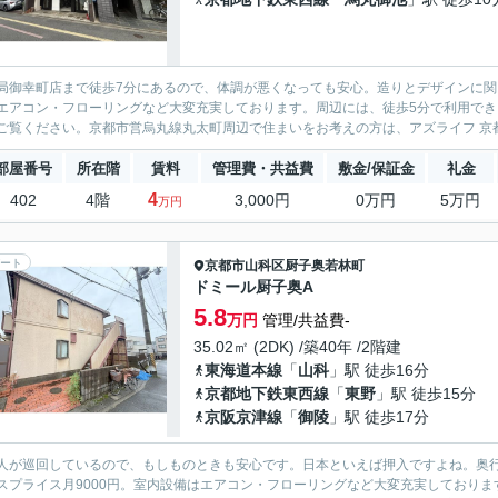
局御幸町店まで徒歩7分にあるので、体調が悪くなっても安心。造りとデザインに
エアコン・フローリングなど大変充実しております。周辺には、徒歩5分で利用で
ご覧ください。京都市営烏丸線丸太町周辺で住まいをお考えの方は、アズライフ 京都
部屋番号
所在階
賃料
管理費・共益費
敷金/保証金
礼金
4
402
4階
3,000円
0万円
5万円
万円
ート
京都市山科区
厨子奥若林町
ドミール厨子奥A
5.8
万円
管理/共益費-
35.02㎡ (2DK) /築40年 /2階建
東海道本線
「
山科
」駅 徒歩16分
京都地下鉄東西線
「
東野
」駅 徒歩15分
京阪京津線
「
御陵
」駅 徒歩17分
人が巡回しているので、もしものときも安心です。日本といえば押入ですよね。奥
スプライス月9000円。室内設備はエアコン・フローリングなど大変充実しており