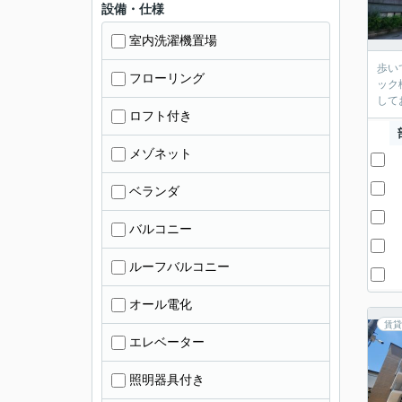
設備・仕様
室内洗濯機置場
歩い
フローリング
ック
して
ロフト付き
メゾネット
ベランダ
バルコニー
ルーフバルコニー
オール電化
賃貸
エレベーター
照明器具付き