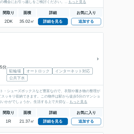
機会にお引っ越しをご検討ください。...
もっと見る
間取り
面積
詳細
お気に入り
2DK
35.02㎡
詳細を見る
追加する
5分
駐輪場
オートロック
インターネット対応
公共下水
ット・シューズボックスなど豊富なので、衣類や履き物の整理が
てスッキリ収納できます。この物件は駅から徒歩5分のマンショ
かがでしょうか。生活する上で大切な...
もっと見る
間取り
面積
詳細
お気に入り
1R
21.37㎡
詳細を見る
追加する