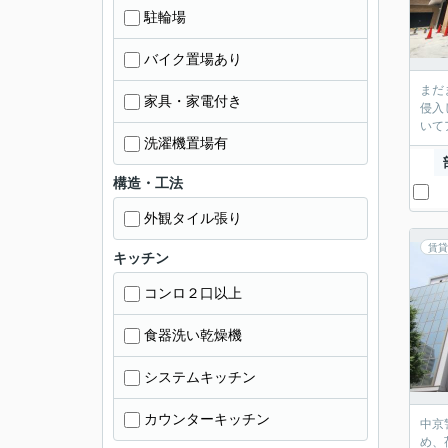
駐輪場
バイク置場あり
まだ
家具・家電付き
侵入
いて
洗濯機置場有
構造・工法
外観タイル張り
賃貸
キッチン
コンロ２口以上
食器洗い乾燥機
システムキッチン
カウンターキッチン
中京
め、