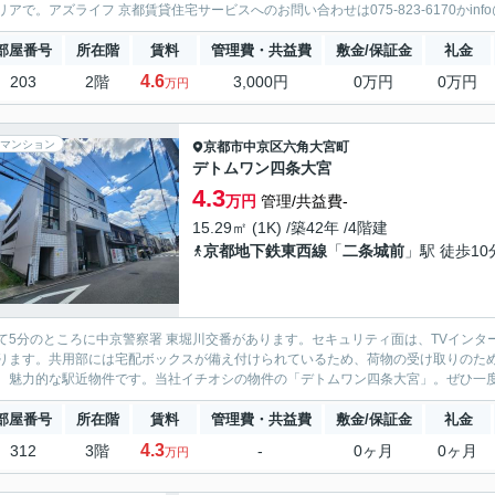
アで。アズライフ 京都賃貸住宅サービスへのお問い合わせは075-823-6170かinfo@azli
部屋番号
所在階
賃料
管理費・共益費
敷金/保証金
礼金
4.6
203
2階
3,000円
0万円
0万円
万円
マンション
京都市中京区
六角大宮町
デトムワン四条大宮
4.3
万円
管理/共益費-
15.29㎡ (1K) /築42年 /4階建
京都地下鉄東西線
「
二条城前
」駅 徒歩10
て5分のところに中京警察署 東堀川交番があります。セキュリティ面は、TVイン
ります。共用部には宅配ボックスが備え付けられているため、荷物の受け取りのた
、魅力的な駅近物件です。当社イチオシの物件の「デトムワン四条大宮」。ぜひ一度ご
部屋番号
所在階
賃料
管理費・共益費
敷金/保証金
礼金
4.3
312
3階
-
0ヶ月
0ヶ月
万円