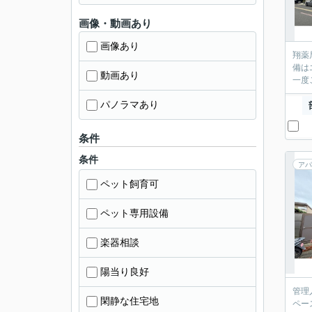
画像・動画あり
画像あり
翔薬
備は
動画あり
一度
パノラマあり
条件
条件
アパ
ペット飼育可
ペット専用設備
楽器相談
陽当り良好
管理
閑静な住宅地
ペー