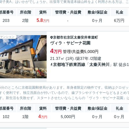
厨子奥A」はいかがでしょうか。出張等で東海道本線山科をよく利用される方は、この
部屋番号
所在階
賃料
管理費・共益費
敷金/保証金
礼金
5.8
203
2階
-
0ヶ月
6万円
万円
マンション
京都市右京区
太秦安井車道町
ヴィラ・サビーナ花園
4
万円
管理/共益費5,000円
21.37㎡ (1R) /築37年 /2階建
京都地下鉄東西線
「
太秦天神川
」駅 徒歩1
5分のところに京都花園郵便局があります。単身者限定の物件です。収納はクロゼ
すく便利です。独立洗面台が付いているので、歯ブラシやドライヤーなどもまとめ
す。新生活を失敗せず、スタートさせたいならこちらの「ヴィラ・サビーナ花園」はい
部屋番号
所在階
賃料
管理費・共益費
敷金/保証金
礼金
4
102
1階
5,000円
0ヶ月
0ヶ月
万円