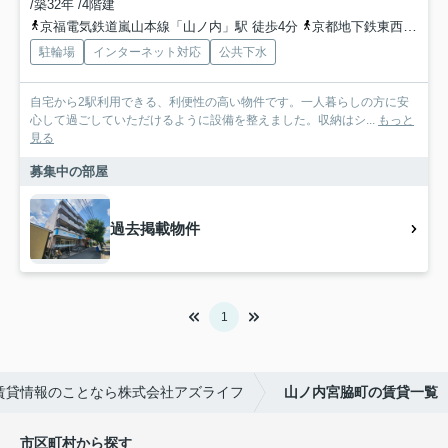
/築32年 /4階建
京福電気鉄道嵐山本線「山ノ内」駅 徒歩4分
京都地下鉄東西線「西大路御池」駅 徒歩9分
駐輪場
インターネット対応
公共下水
自宅から2駅利用できる、利便性の高い物件です。一人暮らしの方に安
心して過ごしていただけるように設備を整えました。収納はシ...
もっと
見る
募集中の部屋
過去掲載物件
1
賃貸情報のことなら株式会社アズライフ
山ノ内宮脇町の賃貸一覧
市区町村から探す