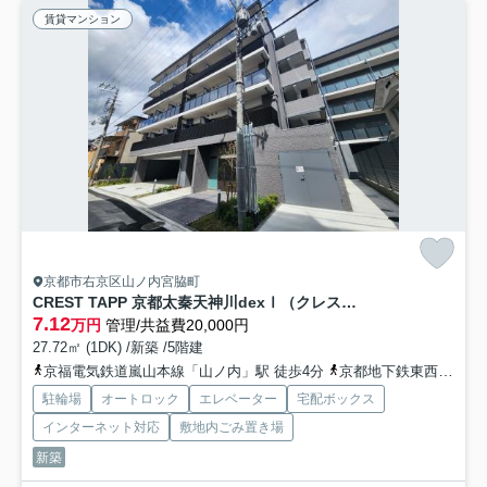
賃貸マンション
京都市右京区山ノ内宮脇町
CREST TAPP 京都太秦天神川dexⅠ（クレストタップ京都太秦天神川デクスワン）
7.12
万円
管理/共益費20,000円
27.72㎡ (1DK) /新築 /5階建
京福電気鉄道嵐山本線「山ノ内」駅 徒歩4分
京都地下鉄東西線「太秦天神川」駅 徒歩10分
駐輪場
オートロック
エレベーター
宅配ボックス
インターネット対応
敷地内ごみ置き場
新築