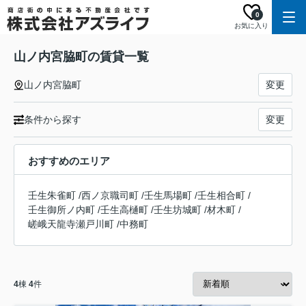
0
お気に入り
山ノ内宮脇町の賃貸一覧
山ノ内宮脇町
変更
条件から探す
変更
おすすめのエリア
壬生朱雀町
/
西ノ京職司町
/
壬生馬場町
/
壬生相合町
/
壬生御所ノ内町
/
壬生高樋町
/
壬生坊城町
/
材木町
/
嵯峨天龍寺瀬戸川町
/
中務町
4
棟
4
件