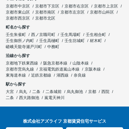
京都市中京区
京都市下京区
京都市右京区
京都市上京区
京都市東山区
京都市南区
京都市左京区
京都市山科区
京都市西京区
京都市北区
町名から探す
壬生朱雀町
西ノ京職司町
壬生馬場町
壬生相合町
壬生御所ノ内町
壬生高樋町
壬生坊城町
材木町
嵯峨天龍寺瀬戸川町
中務町
沿線から探す
京都地下鉄東西線
阪急京都本線
山陰本線
京都市営烏丸線
京福電気鉄道嵐山本線
京阪本線
東海道本線
近鉄京都線
湖西線
奈良線
駅から探す
大宮
烏丸
二条
二条城前
烏丸御池
京都
西院
二条
西大路御池
嵐電天神川
株式会社アズライフ 京都賃貸住宅サービス