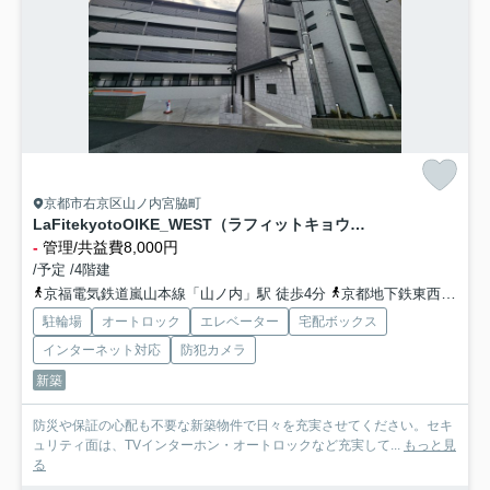
京都市右京区山ノ内宮脇町
LaFitekyotoOIKE_WEST（ラフィットキョウトオイケウエスト）
-
管理/共益費8,000円
/予定 /4階建
京福電気鉄道嵐山本線「山ノ内」駅 徒歩4分
京都地下鉄東西線「太秦天神川」駅 徒歩10分
駐輪場
オートロック
エレベーター
宅配ボックス
インターネット対応
防犯カメラ
新築
防災や保証の心配も不要な新築物件で日々を充実させてください。セキ
ュリティ面は、TVインターホン・オートロックなど充実して...
もっと見
る