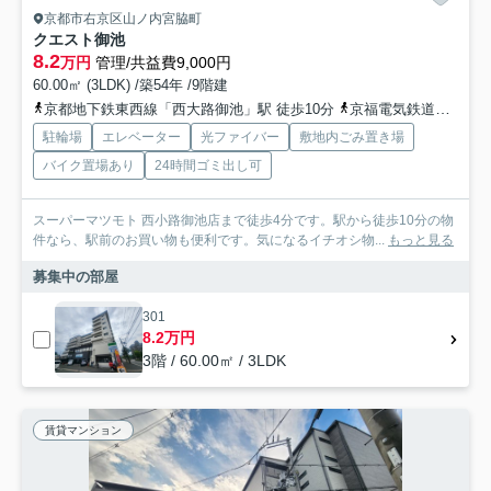
京都市右京区山ノ内宮脇町
クエスト御池
8.2
万円
管理/共益費9,000円
60.00㎡ (3LDK) /築54年 /9階建
京都地下鉄東西線「西大路御池」駅 徒歩10分
京福電気鉄道嵐山本線「山ノ内」駅 徒歩4分
駐輪場
エレベーター
光ファイバー
敷地内ごみ置き場
バイク置場あり
24時間ゴミ出し可
スーパーマツモト 西小路御池店まで徒歩4分です。駅から徒歩10分の物
件なら、駅前のお買い物も便利です。気になるイチオシ物...
もっと見る
募集中の部屋
301
8.2万円
3階 / 60.00㎡ / 3LDK
賃貸マンション