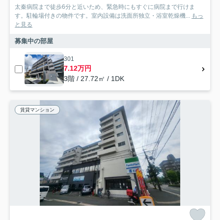
太秦病院まで徒歩6分と近いため、緊急時にもすぐに病院まで行けま
す。駐輪場付きの物件です。室内設備は洗面所独立・浴室乾燥機...
もっ
と見る
募集中の部屋
301
7.12万円
3階 / 27.72㎡ / 1DK
賃貸マンション