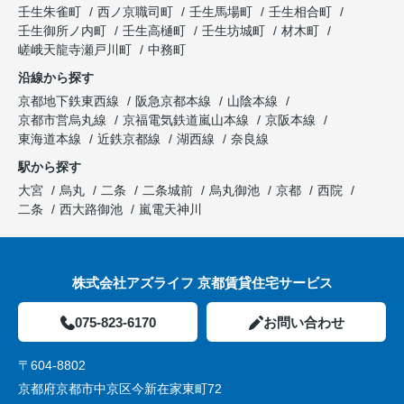
壬生朱雀町
西ノ京職司町
壬生馬場町
壬生相合町
壬生御所ノ内町
壬生高樋町
壬生坊城町
材木町
嵯峨天龍寺瀬戸川町
中務町
沿線から探す
京都地下鉄東西線
阪急京都本線
山陰本線
京都市営烏丸線
京福電気鉄道嵐山本線
京阪本線
東海道本線
近鉄京都線
湖西線
奈良線
駅から探す
大宮
烏丸
二条
二条城前
烏丸御池
京都
西院
二条
西大路御池
嵐電天神川
株式会社アズライフ 京都賃貸住宅サービス
075-823-6170
お問い合わせ
〒604-8802
京都府京都市中京区今新在家東町72