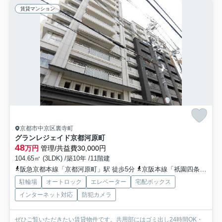
賃貸マンション
京都市中京区裏寺町
グランレジェイド京都河原町
48
万円
管理/共益費30,000円
104.65㎡ (3LDK) /築10年 /11階建
阪急京都本線「京都河原町」駅 徒歩5分
京阪本線「祇園四条」駅 徒歩8分
駐輪場
オートロック
エレベーター
宅配ボックス
インターネット対応
防犯カメラ
ぜひご覧いただきたい賃貸物件です。共用部にはゴミ出し24時間OK・