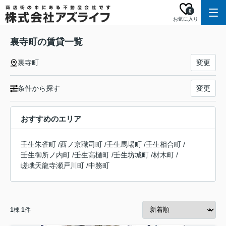
0
お気に入り
裏寺町の賃貸一覧
裏寺町
変更
条件から探す
変更
おすすめのエリア
壬生朱雀町
/
西ノ京職司町
/
壬生馬場町
/
壬生相合町
/
壬生御所ノ内町
/
壬生高樋町
/
壬生坊城町
/
材木町
/
嵯峨天龍寺瀬戸川町
/
中務町
1
棟
1
件