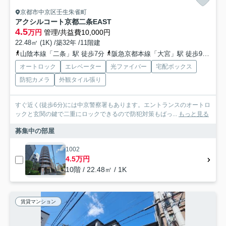
京都市中京区壬生朱雀町
アクシルコート京都二条EAST
4.5
万円
管理/共益費10,000円
22.48㎡ (1K) /築32年 /11階建
山陰本線「二条」駅 徒歩7分
阪急京都本線「大宮」駅 徒歩9分
京
オートロック
エレベーター
光ファイバー
宅配ボックス
防犯カメラ
外観タイル張り
すぐ近く(徒歩6分)には中京警察署もあります。エントランスのオートロ
ックと玄関の鍵で二重にロックできるので防犯対策もばっ...
もっと見る
募集中の部屋
1002
4.5万円
10階 / 22.48㎡ / 1K
賃貸マンション