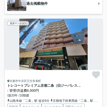
過去掲載物件
賃貸マンション
京都市中京区壬生朱雀町
トレコートプレミアム京都二条（旧ジーパレス京都二条プレミアム）
-
管理/共益費6,000円
/築20年 /10階建
山陰本線「二条」駅 徒歩6分
京都地下鉄東西線「二条」駅 徒歩6分
駐輪場
オートロック
エレベーター
宅配ボックス