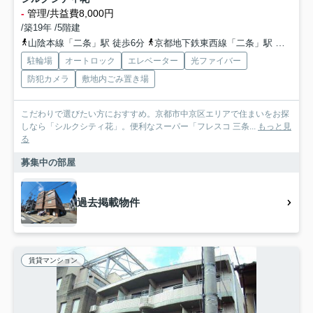
-
管理/共益費8,000円
/築19年 /5階建
山陰本線「二条」駅 徒歩6分
京都地下鉄東西線「二条」駅 徒歩6分
駐輪場
オートロック
エレベーター
光ファイバー
防犯カメラ
敷地内ごみ置き場
こだわりで選びたい方におすすめ。京都市中京区エリアで住まいをお探
しなら「シルクシティ花」。便利なスーパー「フレスコ 三条...
もっと見
る
募集中の部屋
過去掲載物件
賃貸マンション