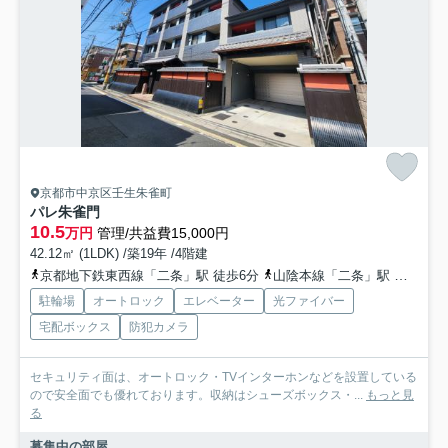
京都市中京区壬生朱雀町
パレ朱雀門
10.5
万円
管理/共益費15,000円
42.12㎡ (1LDK) /築19年 /4階建
京都地下鉄東西線「二条」駅 徒歩6分
山陰本線「二条」駅 徒歩6分
駐輪場
オートロック
エレベーター
光ファイバー
宅配ボックス
防犯カメラ
セキュリティ面は、オートロック・TVインターホンなどを設置している
ので安全面でも優れております。収納はシューズボックス・...
もっと見
る
募集中の部屋