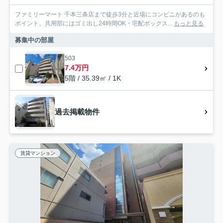
ファミリーマート 千本三条店まで徒歩3分と近場にコンビニがあるのも
ポイント。共用部にはゴミ出し24時間OK・宅配ボックス...
もっと見る
募集中の部屋
503
7.4万円
5階 / 35.39㎡ / 1K
過去掲載物件
賃貸マンション