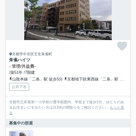
京都市中京区壬生朱雀町
朱雀ハイツ
-
管理/共益費-
/築51年 /7階建
山陰本線「二条」駅 徒歩5分
京都地下鉄東西線「二条」駅 徒歩5分
公共下水
京都市立朱雀第一小学校が通学範囲内、学校まで徒歩2分。ゆとりのあ
るお住まいにすみたい方は2LDKの間取りをご検討ください...
もっと見
る
募集中の部屋