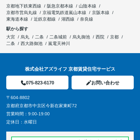
京都地下鉄東西線
阪急京都本線
山陰本線
京都市営烏丸線
京福電気鉄道嵐山本線
京阪本線
東海道本線
近鉄京都線
湖西線
奈良線
駅から探す
大宮
烏丸
二条
二条城前
烏丸御池
西院
京都
二条
西大路御池
嵐電天神川
株式会社アズライフ 京都賃貸住宅サービス
075-823-6170
お問い合わせ
〒604-8802
京都府京都市中京区今新在家東町72
営業時間：
9:00-19:00
定休日：
水曜日