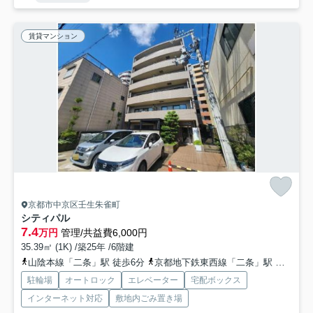
賃貸マンション
京都市中京区壬生朱雀町
シティパル
7.4
万円
管理/共益費6,000円
35.39㎡ (1K) /築25年 /6階建
山陰本線「二条」駅 徒歩6分
京都地下鉄東西線「二条」駅 徒歩7分
駐輪場
オートロック
エレベーター
宅配ボックス
インターネット対応
敷地内ごみ置き場