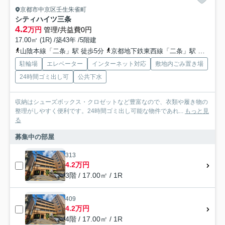
京都市中京区壬生朱雀町
シティハイツ三条
4.2
万円
管理/共益費0円
17.00㎡ (1R) /築43年 /5階建
山陰本線「二条」駅 徒歩5分
京都地下鉄東西線「二条」駅 徒歩6分
駐輪場
エレベーター
インターネット対応
敷地内ごみ置き場
24時間ゴミ出し可
公共下水
収納はシューズボックス・クロゼットなど豊富なので、衣類や履き物の
整理がしやすく便利です。24時間ゴミ出し可能な物件であれ...
もっと見
る
募集中の部屋
313
4.2万円
3階 / 17.00㎡ / 1R
409
4.2万円
4階 / 17.00㎡ / 1R