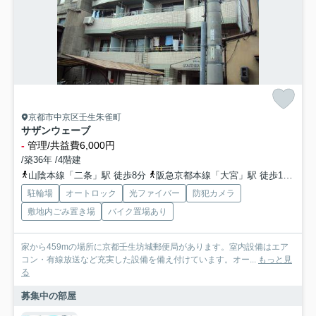
京都市中京区壬生朱雀町
サザンウェーブ
-
管理/共益費6,000円
/築36年 /4階建
山陰本線「二条」駅 徒歩8分
阪急京都本線「大宮」駅 徒歩10分
京
駐輪場
オートロック
光ファイバー
防犯カメラ
敷地内ごみ置き場
バイク置場あり
家から459mの場所に京都壬生坊城郵便局があります。室内設備はエア
コン・有線放送など充実した設備を備え付けています。オー...
もっと見
る
募集中の部屋