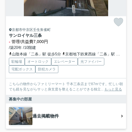
京都市中京区壬生朱雀町
サンロイヤル三条
-
管理/共益費7,000円
/築20年 /10階建
山陰本線「二条」駅 徒歩5分
京都地下鉄東西線「二条」駅 徒歩7分
駐輪場
オートロック
エレベーター
光ファイバー
宅配ボックス
防犯カメラ
こちらの物件からファミリーマート 千本三条店まで87mです。忙しい朝
でも鏡を見ながらサッと身支度を整えることができる独立...
もっと見る
募集中の部屋
過去掲載物件