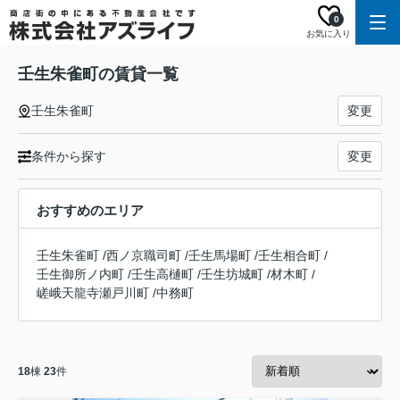
0
お気に入り
壬生朱雀町の賃貸一覧
壬生朱雀町
変更
条件から探す
変更
おすすめのエリア
壬生朱雀町
/
西ノ京職司町
/
壬生馬場町
/
壬生相合町
/
壬生御所ノ内町
/
壬生高樋町
/
壬生坊城町
/
材木町
/
嵯峨天龍寺瀬戸川町
/
中務町
18
棟
23
件