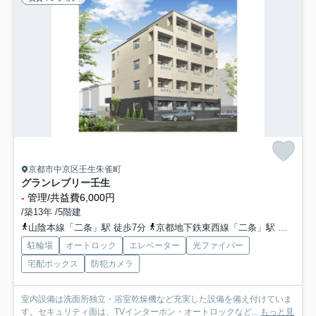
京都市中京区壬生朱雀町
グランレブリー壬生
-
管理/共益費6,000円
/築13年 /5階建
山陰本線「二条」駅 徒歩7分
京都地下鉄東西線「二条」駅 徒歩9分
駐輪場
オートロック
エレベーター
光ファイバー
宅配ボックス
防犯カメラ
室内設備は洗面所独立・浴室乾燥機など充実した設備を備え付けていま
す。セキュリティ面は、TVインターホン・オートロックなど...
もっと見