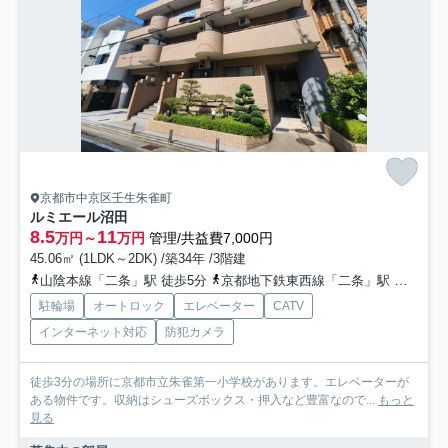
京都市中京区壬生朱雀町
ルミエール沼田
8.5
11
万円～
万円
管理/共益費7,000円
45.06㎡ (1LDK～2DK) /築34年 /3階建
山陰本線「二条」駅 徒歩5分
京都地下鉄東西線「二条」駅 徒歩8分
駐輪場
オートロック
エレベーター
CATV
インターネット対応
防犯カメラ
徒歩3分の場所に京都市立朱雀第一小学校があります。エレベーターが
ある物件です。収納はシューズボックス・押入など豊富なので...
もっと
見る