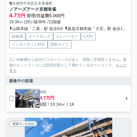
京都市中京区壬生朱雀町
ノアーズアーク京都朱雀
4.7
万円
管理/共益費5,000円
19.34㎡ (1K) /築36年 /11階建
山陰本線「二条」駅 徒歩6分
阪急京都本線「大宮」駅 徒歩11分
京
駐輪場
オートロック
エレベーター
CATV
インターネット対応
防犯カメラ
広い年齢層から好評のフローリングがあり、掃除に手間取りません。建
物のエントランスには防犯対策として優れているオートロック...
もっと
見る
募集中の部屋
609
4.7万円
6階 / 19.34㎡ / 1K
賃貸マンション