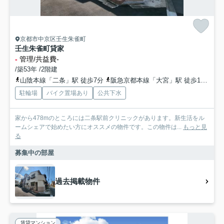
京都市中京区壬生朱雀町
壬生朱雀町貸家
-
管理/共益費-
/築53年 /2階建
山陰本線「二条」駅 徒歩7分
阪急京都本線「大宮」駅 徒歩10分
京
駐輪場
バイク置場あり
公共下水
家から478mのところには二条駅前クリニックがあります。新生活をル
ームシェアで始めたい方にオススメの物件です。この物件は...
もっと見
る
募集中の部屋
過去掲載物件
賃貸マンション