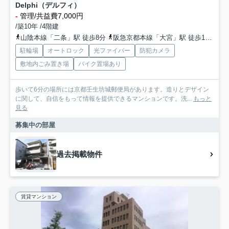
Delphi（デルフィ）
-
管理/共益費7,000円
/築10年 /4階建
山陰本線「二条」駅 徒歩8分
阪急京都本線「大宮」駅 徒歩11分
京
駐輪場
オートロック
光ファイバー
防犯カメラ
敷地内ごみ置き場
バイク置場あり
歩いて6分の場所には京都壬生坊城郵便局があります。造りとデザイン
に関して、自信をもって情報を提供できるマンションです。洗...
もっと
見る
募集中の部屋
過去掲載物件
賃貸マンション