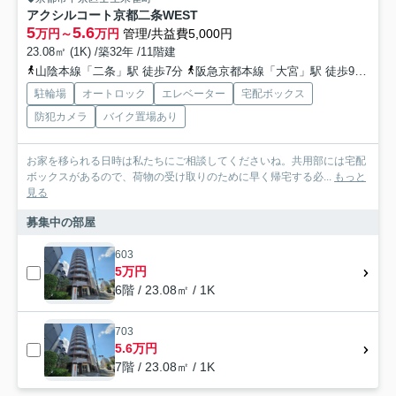
アクシルコート京都二条WEST
5
5.6
万円～
万円
管理/共益費5,000円
23.08㎡ (1K) /築32年 /11階建
山陰本線「二条」駅 徒歩7分
阪急京都本線「大宮」駅 徒歩9分
京
駐輪場
オートロック
エレベーター
宅配ボックス
防犯カメラ
バイク置場あり
お家を移られる日時は私たちにご相談してくださいね。共用部には宅配
ボックスがあるので、荷物の受け取りのために早く帰宅する必...
もっと
見る
募集中の部屋
603
5万円
6階 / 23.08㎡ / 1K
703
5.6万円
7階 / 23.08㎡ / 1K