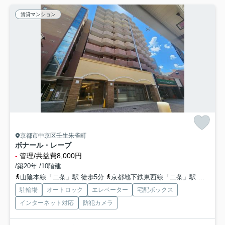
賃貸マンション
京都市中京区壬生朱雀町
ボナール・レーブ
-
管理/共益費8,000円
/築20年 /10階建
山陰本線「二条」駅 徒歩5分
京都地下鉄東西線「二条」駅 徒歩5分
駐輪場
オートロック
エレベーター
宅配ボックス
インターネット対応
防犯カメラ