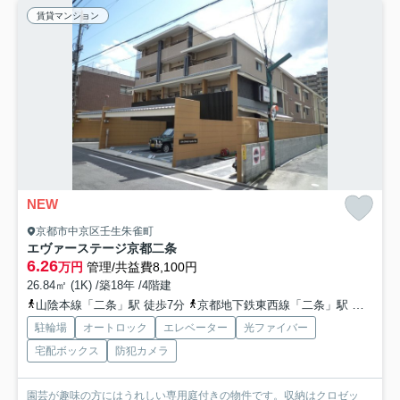
賃貸マンション
NEW
京都市中京区壬生朱雀町
エヴァーステージ京都二条
6.26
万円
管理/共益費8,100円
26.84㎡ (1K) /築18年 /4階建
山陰本線「二条」駅 徒歩7分
京都地下鉄東西線「二条」駅 徒歩9分
駐輪場
オートロック
エレベーター
光ファイバー
宅配ボックス
防犯カメラ
園芸が趣味の方にはうれしい専用庭付きの物件です。収納はクロゼッ