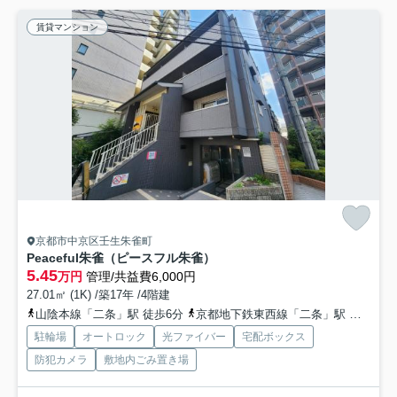
賃貸マンション
京都市中京区壬生朱雀町
Peaceful朱雀（ピースフル朱雀）
5.45
万円
管理/共益費6,000円
27.01㎡ (1K) /築17年 /4階建
山陰本線「二条」駅 徒歩6分
京都地下鉄東西線「二条」駅 徒歩6分
駐輪場
オートロック
光ファイバー
宅配ボックス
防犯カメラ
敷地内ごみ置き場