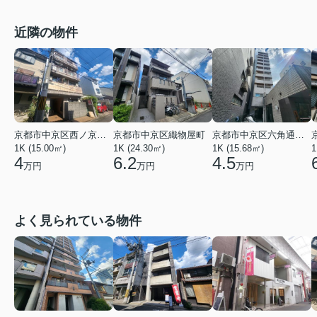
近隣の物件
京都市中京区西ノ京西月光町
京都市中京区織物屋町
京都市中京区六角通室町西入玉蔵町
1K (15.00㎡)
1K (24.30㎡)
1K (15.68㎡)
1
4
6.2
4.5
万円
万円
万円
よく見られている物件