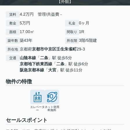
【外観】
4.2万円 管理/共益費 -
賃料
5万円
0ヶ月
敷金
礼金
17.00㎡
1R
面積
間取り
築43年
3階/5階建
築年数
所在階
京都府
京都市中京区
壬生朱雀町
29-3
所在地
山陰本線
「
二条
」駅 徒歩5分
交通
京都地下鉄東西線
「
二条
」駅 徒歩6分
阪急京都本線
「
大宮
」駅 徒歩11分
物件の特徴
エレベータ
ネット使用
ー
料無料
セールスポイント