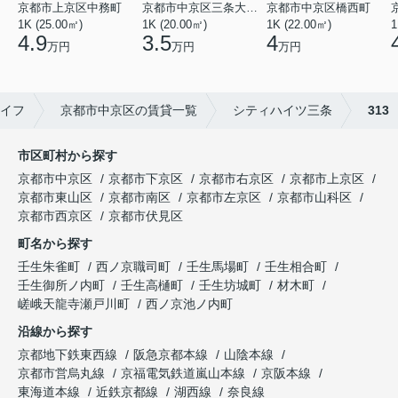
京都市上京区中務町
京都市中京区三条大宮町
京都市中京区橋西町
1K (25.00㎡)
1K (20.00㎡)
1K (22.00㎡)
1
4.9
3.5
4
万円
万円
万円
イフ
京都市中京区の賃貸一覧
シティハイツ三条
313
市区町村から探す
京都市中京区
京都市下京区
京都市右京区
京都市上京区
京都市東山区
京都市南区
京都市左京区
京都市山科区
京都市西京区
京都市伏見区
町名から探す
壬生朱雀町
西ノ京職司町
壬生馬場町
壬生相合町
壬生御所ノ内町
壬生高樋町
壬生坊城町
材木町
嵯峨天龍寺瀬戸川町
西ノ京池ノ内町
沿線から探す
京都地下鉄東西線
阪急京都本線
山陰本線
京都市営烏丸線
京福電気鉄道嵐山本線
京阪本線
東海道本線
近鉄京都線
湖西線
奈良線