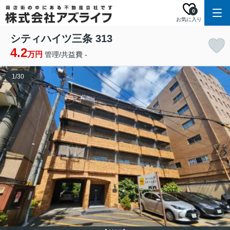
0
お気に入り
シティハイツ三条 313
4.2
万円
管理/共益費 -
1
/
30