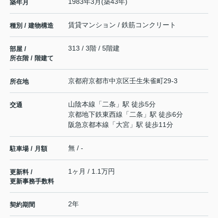
1983年3月(築43年)
築年月
賃貸マンション / 鉄筋コンクリート
種別 / 建物構造
313 / 3階 / 5階建
部屋 /
所在階 / 階建て
京都府
京都市中京区
壬生朱雀町
29-3
所在地
山陰本線
「
二条
」駅 徒歩5分
交通
京都地下鉄東西線
「
二条
」駅 徒歩6分
阪急京都本線
「
大宮
」駅 徒歩11分
無 / -
駐車場 / 月額
1ヶ月 / 1.1万円
更新料 /
更新事務手数料
2年
契約期間