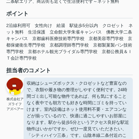
二条駅エリア、商店街も近くで生活便利です～ネット無料
ポイント
2沿線利用可
女性向け
給湯
駅徒歩5分以内
クロゼット
ネ
ット無料
生活保護
立命館大学朱雀キャンパス
佛教大学二条
キャンパス
京都歯科医療技術専門学校
京都美容専門学校
京
都保健衛生専門学校
京都調理師専門学校
京都製菓製パン技術
専門学校
京都ホテル観光ブライダル専門学校
京都公務員＆Ｉ
Ｔ会計専門学校
担当者のコメント
収納はシューズボックス・クロゼットなど豊富なの
で、衣類や履き物の整理がしやすく便利です。24時
間ゴミ出し可能な物件であれば、何も気にすること
株式会社ア
なく夜中でも朝方でも好きな時間にゴミを持ってい
ズライフ
けます。室内設備はネット使用料不要・エアコンな
アズベアー
どが揃っているので、快適に過ごしやすいお部屋に
なります。駅から徒歩5分というアクセス良好な駅近
物件はいかがですか。ぜひ一度見ていただきたい、
「シティハイツ三条」です。山陰本線二条付近のこ