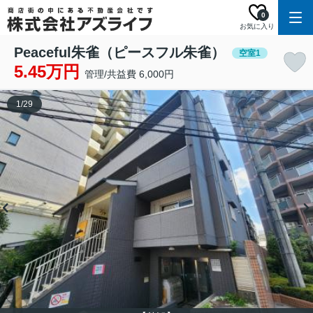
0
お気に入り
Peaceful朱雀（ピースフル朱雀）
空室1
5.45万円
管理/共益費 6,000円
1
/
29