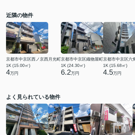
近隣の物件
京都市中京区西ノ京西月光町
京都市中京区織物屋町
京都市中京区六
1K (15.00㎡)
1K (24.30㎡)
1K (15.68㎡)
4
6.2
4.5
万円
万円
万円
よく見られている物件