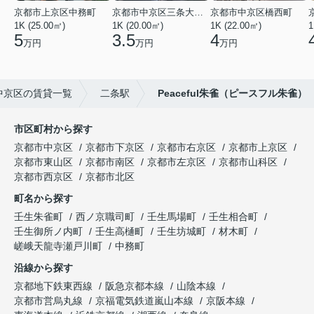
京都市上京区中務町
京都市中京区三条大宮町
京都市中京区橋西町
1K (25.00㎡)
1K (20.00㎡)
1K (22.00㎡)
1
5
3.5
4
万円
万円
万円
中京区の賃貸一覧
二条駅
Peaceful朱雀（ピースフル朱雀）
市区町村から探す
京都市中京区
京都市下京区
京都市右京区
京都市上京区
京都市東山区
京都市南区
京都市左京区
京都市山科区
京都市西京区
京都市北区
町名から探す
壬生朱雀町
西ノ京職司町
壬生馬場町
壬生相合町
壬生御所ノ内町
壬生高樋町
壬生坊城町
材木町
嵯峨天龍寺瀬戸川町
中務町
沿線から探す
京都地下鉄東西線
阪急京都本線
山陰本線
京都市営烏丸線
京福電気鉄道嵐山本線
京阪本線