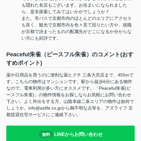
も隠れた名店もございます。お住まいになられました
ら、是非探索してみてはいかがでしょうか？
また、市バスで京都市内のほとんどのエリアにアクセス
も良く、観光で京都市内を色々見て回りたい方や、就職
が京都で決まったものの配属先がどこになるか分からな
い方にも好評です。
Peaceful朱雀（ピースフル朱雀）のコメント(おす
すめポイント)
薬や日用品を買うのに便利な薬ヒグチ 三条大宮店まで、455mで
す。こちらの物件はマンションです。駅から徒歩6分にある物件
なので、電車利用が多い方にオススメです。「Peaceful朱雀(ピ
ースフル朱雀)」の物件情報をお探しならお気軽にお問い合わせ
下さい。よく外出をする方、山陰本線二条エリアの物件は如何で
しょうか。info@azlife.co.jpから御不明な点等を、アズライフ 京
都賃貸住宅サービスにご連絡下さい。
LINEからお問い合わせ
無料