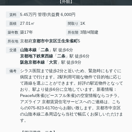
【外観】
5.45万円 管理/共益費 6,000円
賃料
27.01㎡
1K
面積
間取り
築17年
3階/4階建
築年数
所在階
京都府
京都市中京区
壬生朱雀町
5
所在地
山陰本線
「
二条
」駅 徒歩6分
交通
京都地下鉄東西線
「
二条
」駅 徒歩6分
阪急京都本線
「
大宮
」駅 徒歩9分
シラス医院まで徒歩2分と近いため、緊急時にもすぐに
備考
病院まで行けます。2駅利用可能な物件で目的地に応じ
て路線を選ぶことができます。好評の駅近物件となって
おり、駅より徒歩6分に立地しています。新着情報：
Peaceful朱雀(ピースフル朱雀)の空室情報ならコチラ。
アズライフ 京都賃貸住宅サービスへのご連絡は、こち
らの075-823-6170からお願い致します。京都市中京区
の山陰本線二条周辺なら当社で幅広くお探しいただけま
す。