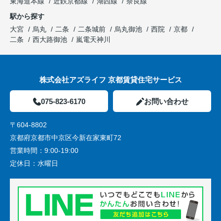
東海道本線
近鉄京都線
湖西線
奈良線
駅から探す
大宮
烏丸
二条
二条城前
烏丸御池
西院
京都
二条
西大路御池
嵐電天神川
株式会社アズライフ 京都賃貸住宅サービス
075-823-6170
お問い合わせ
〒604-8802
京都府京都市中京区今新在家東町72
営業時間：
9:00-19:00
定休日：
水曜日