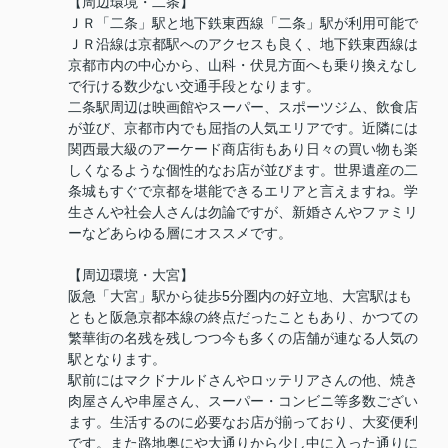
【周辺環境・二条】
ＪＲ「二条」駅と地下鉄東西線「二条」駅が利用可能で
ＪＲ沿線は京都駅へのアクセスも良く、地下鉄東西線は
京都市内の中心から、山科・伏見方面へも乗り換えなし
で行ける数少ない交通手段となります。
二条駅周辺は映画館やスーパー、スポーツジム、飲食店
が並び、京都市内でも屈指の人気エリアです。近隣には
関西最大級のアーケード商店街もあり日々の買い物も楽
しくなるような個性的なお店が並びます。世界遺産の二
条城もすぐで京都を堪能できるエリアと言えますね。学
生さんや社会人さんは勿論ですが、新婚さんやファミリ
ーなどあらゆる層にオススメです。
【周辺環境・大宮】
阪急「大宮」駅から徒歩5分圏内の好立地、大宮駅はも
ともと阪急京都本線の終点だったこともあり、かつての
繁華街の名残を残しつつ今も多くの店舗が連なる人気の
駅となります。
駅前にはマクドナルドさんやロッテリアさんの他、焼き
肉屋さんや串屋さん、スーパー・コンビニ等多数ござい
ます。生活するのに必要なお店が揃っており、大変便利
です。また路地奥にや大通りから少し中に入った通りに