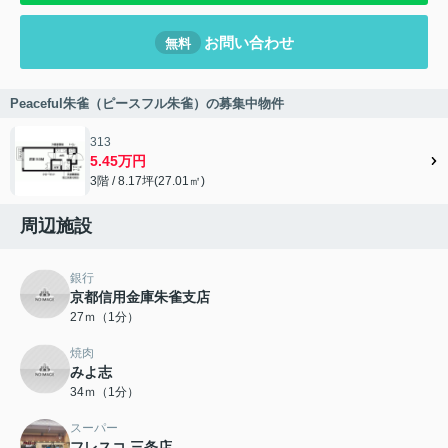
お問い合わせ
無料
Peaceful朱雀（ピースフル朱雀）の募集中物件
313
5.45万円
3階 / 8.17坪(27.01㎡)
周辺施設
銀行
京都信用金庫朱雀支店
27ｍ（1分）
焼肉
みよ志
34ｍ（1分）
スーパー
フレスコ 三条店