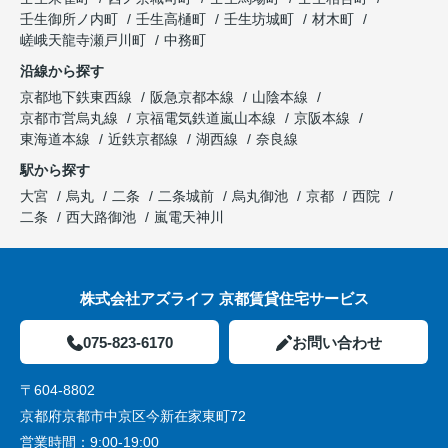
壬生御所ノ内町
壬生高樋町
壬生坊城町
材木町
嵯峨天龍寺瀬戸川町
中務町
沿線から探す
京都地下鉄東西線
阪急京都本線
山陰本線
京都市営烏丸線
京福電気鉄道嵐山本線
京阪本線
東海道本線
近鉄京都線
湖西線
奈良線
駅から探す
大宮
烏丸
二条
二条城前
烏丸御池
京都
西院
二条
西大路御池
嵐電天神川
株式会社アズライフ 京都賃貸住宅サービス
075-823-6170
お問い合わせ
〒604-8802
京都府京都市中京区今新在家東町72
営業時間：
9:00-19:00