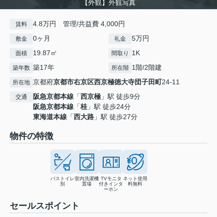
【外観】外観写真
4.8万円 管理/共益費 4,000円
賃料
0ヶ月
5万円
敷金
礼金
19.87㎡
1K
面積
間取り
築17年
1階/2階建
築年数
所在階
京都府
京都市右京区
西京極徳大寺団子田町
24-11
所在地
阪急京都本線
「
西京極
」駅 徒歩9分
交通
阪急京都本線
「
桂
」駅 徒歩24分
東海道本線
「
西大路
」駅 徒歩27分
物件の特徴
バストイレ
室内洗濯機
TVモニタ
ネット使用
別
置場
付きインタ
料無料
ーホン
セールスポイント