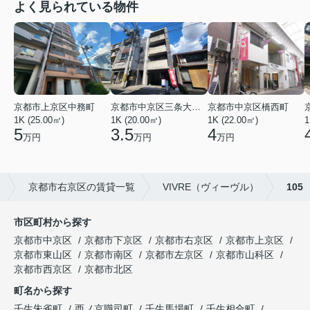
よく見られている物件
京都市上京区中務町
京都市中京区三条大宮町
京都市中京区橋西町
1K (25.00㎡)
1K (20.00㎡)
1K (22.00㎡)
1
5
3.5
4
万円
万円
万円
フ
京都市右京区の賃貸一覧
VIVRE（ヴィーヴル）
105
市区町村から探す
京都市中京区
京都市下京区
京都市右京区
京都市上京区
京都市東山区
京都市南区
京都市左京区
京都市山科区
京都市西京区
京都市北区
町名から探す
壬生朱雀町
西ノ京職司町
壬生馬場町
壬生相合町