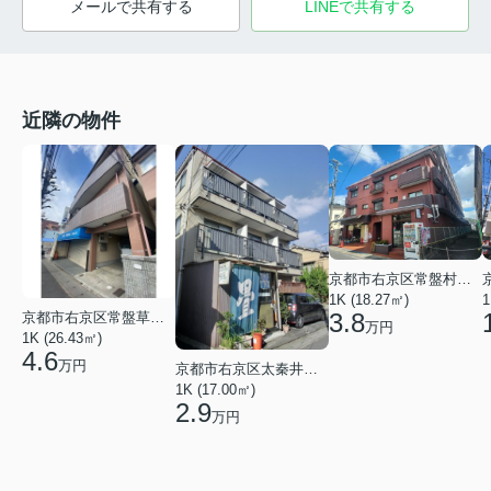
メールで共有する
LINEで共有する
近隣の物件
京都市右京区常盤村ノ内町
1K (18.27㎡)
1
3.8
京都市右京区常盤草木町
万円
1K (26.43㎡)
4.6
万円
京都市右京区太秦井戸ケ尻町
1K (17.00㎡)
2.9
万円