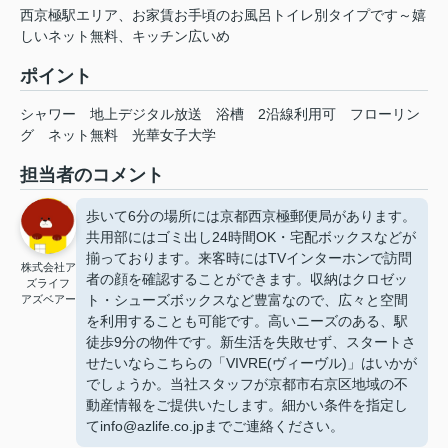
西京極駅エリア、お家賃お手頃のお風呂トイレ別タイプです～嬉
しいネット無料、キッチン広いめ
ポイント
シャワー
地上デジタル放送
浴槽
2沿線利用可
フローリン
グ
ネット無料
光華女子大学
担当者のコメント
歩いて6分の場所には京都西京極郵便局があります。
共用部にはゴミ出し24時間OK・宅配ボックスなどが
揃っております。来客時にはTVインターホンで訪問
株式会社ア
者の顔を確認することができます。収納はクロゼッ
ズライフ
ト・シューズボックスなど豊富なので、広々と空間
アズベアー
を利用することも可能です。高いニーズのある、駅
徒歩9分の物件です。新生活を失敗せず、スタートさ
せたいならこちらの「VIVRE(ヴィーヴル)」はいかが
でしょうか。当社スタッフが京都市右京区地域の不
動産情報をご提供いたします。細かい条件を指定し
てinfo@azlife.co.jpまでご連絡ください。