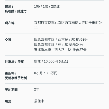
105 / 1階 / 2階建
部屋 /
所在階 / 階建て
京都府
京都市右京区
西京極徳大寺団子田町
24-
所在地
11
阪急京都本線
「
西京極
」駅 徒歩9分
交通
阪急京都本線
「
桂
」駅 徒歩24分
東海道本線
「
西大路
」駅 徒歩27分
空無 / 10,000円 (税込)
駐車場 / 月額
0ヶ月 / 3.3万円
更新料 /
更新事務手数料
2年
契約期間
居住中
現況