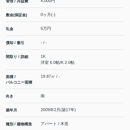
4,000円
管理 / 共益費
0ヶ月(-)
敷金(保証金)
5万円
礼金
- / -
償却 / 敷引
1K
間取り / 詳細
洋室 6.0帖
/
K 2.0帖
19.87㎡ / -
面積 /
バルコニー面積
南
向き
2009年2月(築17年)
築年月
アパート / 木造
種別 / 建物構造