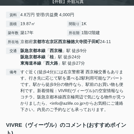
【外観】外観写真
4.8万円 管理/共益費 4,000円
賃料
19.87㎡
1K
面積
間取り
築17年
1階/2階建
築年数
所在階
京都府
京都市右京区
西京極徳大寺団子田町
24-11
所在地
阪急京都本線
「
西京極
」駅 徒歩9分
交通
阪急京都本線
「
桂
」駅 徒歩24分
東海道本線
「
西大路
」駅 徒歩27分
すぐ近く(徒歩4分)には右京警察署 西京極交番もありま
備考
す。行き先に応じて駅を選べる2駅利用可能なアパート
です。駅から徒歩9分の物件なら、駅前のお買い物も便
利です。新着情報：VIVRE(ヴィーヴル)の空室情報なら
コチラ。阪急京都本線西京極周辺で気になる物件が見つ
かりましたら、<info@azlife.co.jp>からお気軽にご連絡
下さい。内見のご予約なども承っております。
VIVRE（ヴィーヴル）のコメント(おすすめポイン
ト)