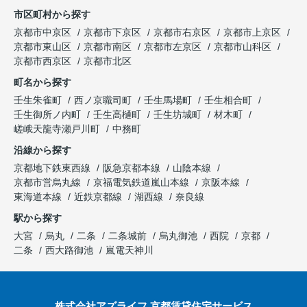
市区町村から探す
京都市中京区
京都市下京区
京都市右京区
京都市上京区
京都市東山区
京都市南区
京都市左京区
京都市山科区
京都市西京区
京都市北区
町名から探す
壬生朱雀町
西ノ京職司町
壬生馬場町
壬生相合町
壬生御所ノ内町
壬生高樋町
壬生坊城町
材木町
嵯峨天龍寺瀬戸川町
中務町
沿線から探す
京都地下鉄東西線
阪急京都本線
山陰本線
京都市営烏丸線
京福電気鉄道嵐山本線
京阪本線
東海道本線
近鉄京都線
湖西線
奈良線
駅から探す
大宮
烏丸
二条
二条城前
烏丸御池
西院
京都
二条
西大路御池
嵐電天神川
株式会社アズライフ 京都賃貸住宅サービス