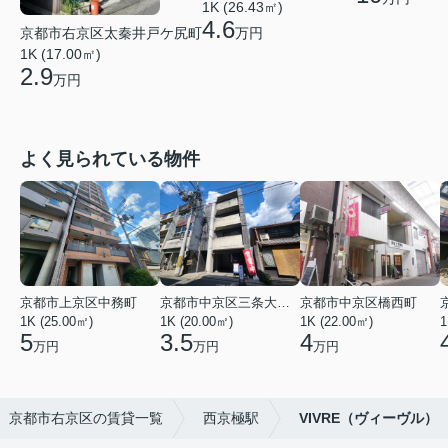
1K (26.43㎡)
4.6
京都市右京区太秦井戸ケ尻町
万円
1K (17.00㎡)
2.9
万円
よく見られている物件
京都市上京区中務町
京都市中京区三条大宮町
京都市中京区橋西町
1K (25.00㎡)
1K (20.00㎡)
1K (22.00㎡)
1
5
3.5
4
万円
万円
万円
京都市右京区の賃貸一覧
西京極駅
VIVRE（ヴィーヴル）