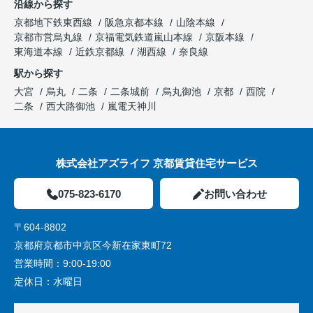
沿線から探す
京都地下鉄東西線
阪急京都本線
山陰本線
京都市営烏丸線
京福電気鉄道嵐山本線
京阪本線
東海道本線
近鉄京都線
湖西線
奈良線
駅から探す
大宮
烏丸
二条
二条城前
烏丸御池
京都
西院
二条
西大路御池
嵐電天神川
株式会社アズライフ 京都賃貸住宅サービス
075-823-6170
お問い合わせ
〒604-8802
京都府京都市中京区今新在家東町72
営業時間：
9:00-19:00
定休日：
水曜日