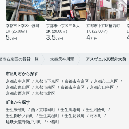
京都市上京区中務町
京都市中京区三条大宮町
京都市中京区橋西町
1K (25.00㎡)
1K (20.00㎡)
1K (22.00㎡)
1
5
3.5
4
万円
万円
万円
都市右京区の賃貸一覧
太秦天神川駅
アスヴェル京都外大前
市区町村から探す
京都市中京区
京都市下京区
京都市右京区
京都市上京区
京都市東山区
京都市南区
京都市左京区
京都市山科区
京都市西京区
京都市北区
町名から探す
壬生朱雀町
西ノ京職司町
壬生馬場町
壬生相合町
壬生御所ノ内町
壬生高樋町
壬生坊城町
材木町
嵯峨天龍寺瀬戸川町
中務町