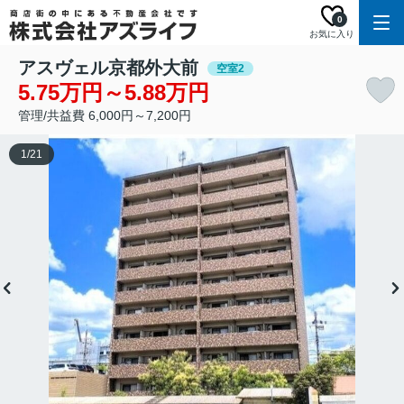
0
お気に入り
アスヴェル京都外大前
空室2
5.75万円～5.88万円
管理/共益費 6,000円～7,200円
1
/
21