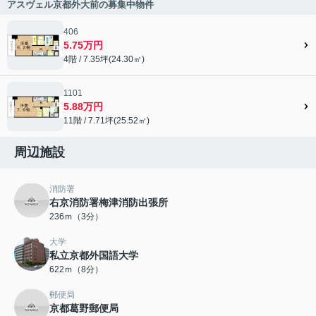
アスヴェル京都外大前の募集中物件
406
5.75万円
4階 / 7.35坪(24.30㎡)
1101
5.88万円
11階 / 7.71坪(25.52㎡)
周辺施設
消防署
右京消防署梅津消防出張所
236ｍ（3分）
大学
私立京都外国語大学
622ｍ（8分）
郵便局
京都葛野郵便局