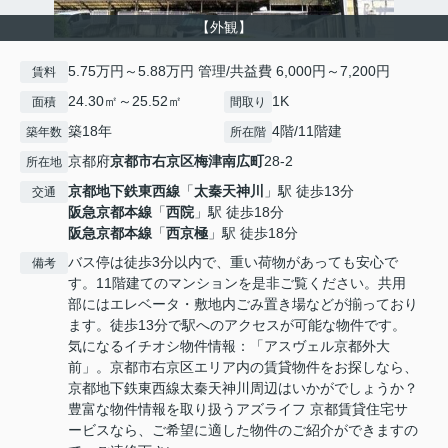
【外観】
5.75万円～5.88万円 管理/共益費 6,000円～7,200円
賃料
24.30㎡～25.52㎡
1K
面積
間取り
築18年
4階/11階建
築年数
所在階
京都府
京都市右京区
梅津南広町
28-2
所在地
京都地下鉄東西線
「
太秦天神川
」駅 徒歩13分
交通
阪急京都本線
「
西院
」駅 徒歩18分
阪急京都本線
「
西京極
」駅 徒歩18分
バス停は徒歩3分以内で、重い荷物があっても安心で
備考
す。11階建てのマンションを是非ご覧ください。共用
部にはエレベータ・敷地内ごみ置き場などが揃っており
ます。徒歩13分で駅へのアクセスが可能な物件です。
気になるイチオシ物件情報：「アスヴェル京都外大
前」。京都市右京区エリア内の賃貸物件をお探しなら、
京都地下鉄東西線太秦天神川周辺はいかがでしょうか？
豊富な物件情報を取り扱うアズライフ 京都賃貸住宅サ
ービスなら、ご希望に適した物件のご紹介ができますの