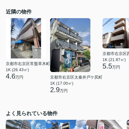
近隣の物件
京都市右京区
1K (21.87㎡)
京都市右京区常盤草木町
5.5
万円
1K (26.43㎡)
4.6
京都市右京区太秦井戸ケ尻町
万円
1K (17.00㎡)
2.9
万円
よく見られている物件