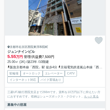
京都市右京区西院東淳和院町
ジュンナインビル
5.55
万円
管理/共益費7,500円
25.00㎡ (1K) /築23年 /10階建
阪急京都本線「西院」駅 徒歩4分
京福電気鉄道嵐山本線「西大路三条」駅 徒歩4分
駐輪場
オートロック
エレベーター
CATV
インターネット対応
バイク置場あり
三菱UFJ銀行西院支店まで266mです。賃料を10万円以下に抑えたい方
におすすめです。収納はシューズボックス・クロゼット...
もっと見る
募集中の部屋