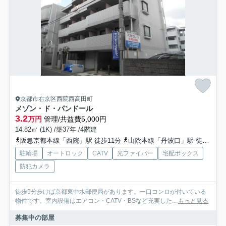
京都市右京区西院西高田町
メゾン・ド・パンドール
3.2
万円
管理/共益費5,000円
14.82㎡ (1K) /築37年 /4階建
阪急京都本線「西院」駅 徒歩11分
山陰本線「丹波口」駅 徒歩16分
駐輪場
オートロック
CATV
光ファイバー
宅配ボックス
防犯カメラ
徒歩5分歩けば京都東中水郵便局があります。一口コンロが付いている
物件です。室内設備はエアコン・CATV・BSなど充実した...
もっと見る
募集中の部屋