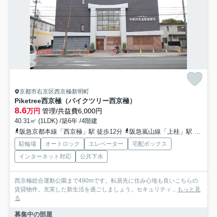
京都市右京区西京極新明町
Piketree西京極（パイクツリー西京極）
8.6
万円
管理/共益費6,000円
40.31㎡ (1LDK) /築6年 /4階建
阪急京都本線「西京極」駅 徒歩12分
阪急嵐山線「上桂」駅 徒歩22分
駐輪場
オートロック
エレベーター
宅配ボックス
インターネット対応
公共下水
西京極総合運動公園まで490mです。転居先に住み心地も良いこちらの
賃貸物件。充実した新生活を過ごしましょう。セキュリティ...
もっと見
る
募集中の部屋