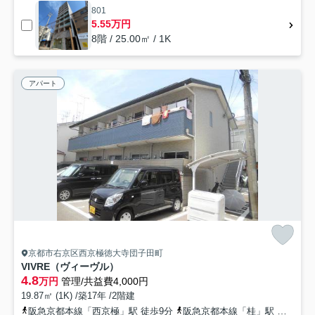
801
5.55万円
8階 / 25.00㎡ / 1K
アパート
京都市右京区西京極徳大寺団子田町
VIVRE（ヴィーヴル）
4.8
万円
管理/共益費4,000円
19.87㎡ (1K) /築17年 /2階建
阪急京都本線「西京極」駅 徒歩9分
阪急京都本線「桂」駅 徒歩24分