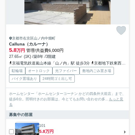
京都市右京区山ノ内中畑町
Calluna（カルーナ）
5.8
万円
管理/共益費6,000円
27.65㎡ (1K) /築8年 /3階建
京福電気鉄道嵐山本線「山ノ内」駅 徒歩3分
京都地下鉄東西線「太秦天神川」駅 徒歩11分
駐輪場
オートロック
光ファイバー
敷地内ごみ置き場
バイク置場あり
24時間ゴミ出し可
ホームセンター「ホームセンターコーナン かどの四条外大前店」まで、
徒歩6分。照明付きのお部屋は、今とてもお問い合わせの多...
もっと見
る
募集中の部屋
101
5.8万円