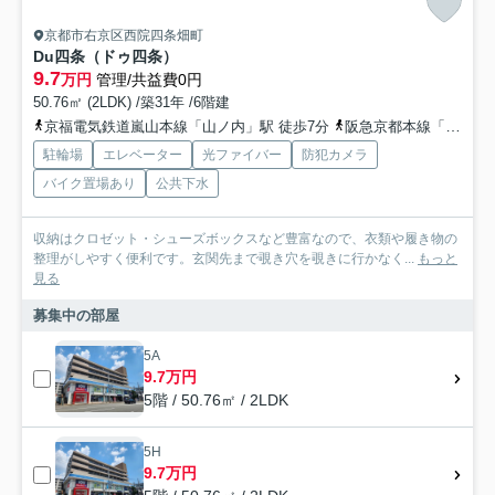
京都市右京区西院四条畑町
Du四条（ドゥ四条）
9.7
万円
管理/共益費0円
50.76㎡ (2LDK) /築31年 /6階建
京福電気鉄道嵐山本線「山ノ内」駅 徒歩7分
阪急京都本線「西院」駅 徒歩12分
駐輪場
エレベーター
光ファイバー
防犯カメラ
バイク置場あり
公共下水
収納はクロゼット・シューズボックスなど豊富なので、衣類や履き物の
整理がしやすく便利です。玄関先まで覗き穴を覗きに行かなく...
もっと
見る
募集中の部屋
5A
9.7万円
5階 / 50.76㎡ / 2LDK
5H
9.7万円