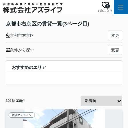
0
お気に入り
京都市右京区の賃貸一覧(3ページ目)
京都市右京区
変更
条件から探す
変更
おすすめのエリア
301
棟
339
件
賃貸マンション