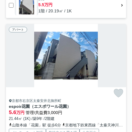
5.5万円
1階 / 20.19㎡ / 1K
アパート
京都市右京区太秦安井北御所町
espoir花園（エスポワール花園）
5.6
万円
管理/共益費3,000円
21.44㎡ (1K) /築9年 /2階建
山陰本線「花園」駅 徒歩6分
京都地下鉄東西線「太秦天神川」駅 徒歩12分