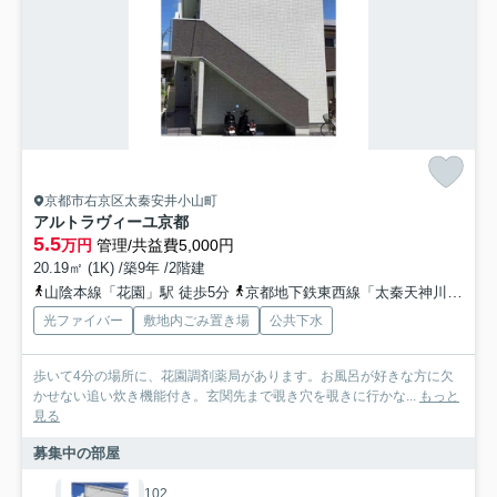
京都市右京区太秦安井小山町
アルトラヴィーユ京都
5.5
万円
管理/共益費5,000円
20.19㎡ (1K) /築9年 /2階建
山陰本線「花園」駅 徒歩5分
京都地下鉄東西線「太秦天神川」駅 徒歩18分
光ファイバー
敷地内ごみ置き場
公共下水
歩いて4分の場所に、花園調剤薬局があります。お風呂が好きな方に欠
かせない追い炊き機能付き。玄関先まで覗き穴を覗きに行かな...
もっと
見る
募集中の部屋
102