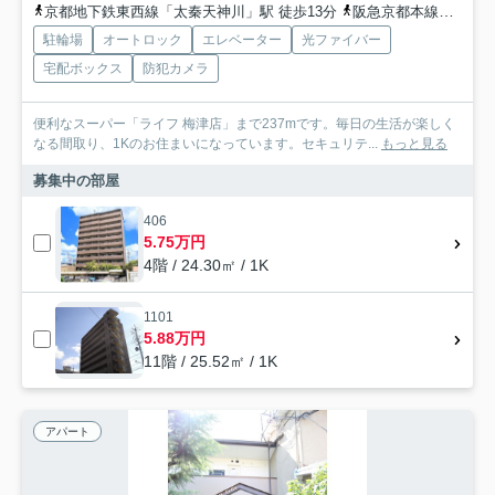
京都地下鉄東西線「太秦天神川」駅 徒歩13分
阪急京都本線「西院」駅 徒歩18分
駐輪場
オートロック
エレベーター
光ファイバー
宅配ボックス
防犯カメラ
便利なスーパー「ライフ 梅津店」まで237mです。毎日の生活が楽しく
なる間取り、1Kのお住まいになっています。セキュリテ...
もっと見る
募集中の部屋
406
5.75万円
4階 / 24.30㎡ / 1K
1101
5.88万円
11階 / 25.52㎡ / 1K
アパート