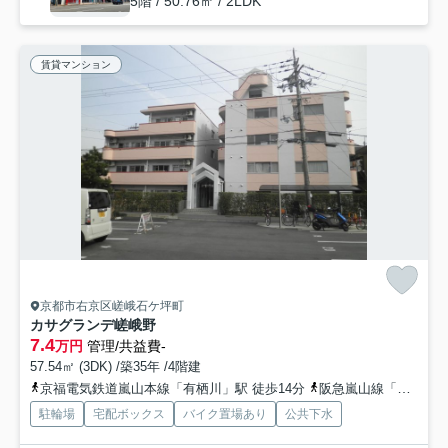
5階 / 50.76㎡ / 2LDK
賃貸マンション
京都市右京区嵯峨石ケ坪町
カサグランデ嵯峨野
7.4
万円
管理/共益費-
57.54㎡ (3DK) /築35年 /4階建
京福電気鉄道嵐山本線「有栖川」駅 徒歩14分
阪急嵐山線「嵐山」駅 徒歩26分
駐輪場
宅配ボックス
バイク置場あり
公共下水