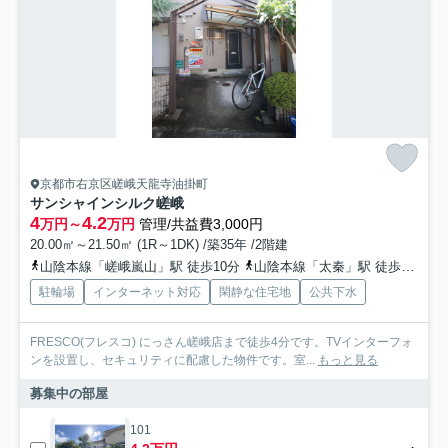
京都市右京区嵯峨天龍寺油掛町
サンシャインシルク嵯峨
4
4.2
万円～
万円
管理/共益費3,000円
20.00㎡～21.50㎡ (1R～1DK) /築35年 /2階建
山陰本線「嵯峨嵐山」駅 徒歩10分
山陰本線「太秦」駅 徒歩15分
駐輪場
インターネット対応
閑静な住宅地
公共下水
FRESCO(フレスコ) にっさん嵯峨店まで徒歩4分です。TVインターフォ
ンを設置し、セキュリティに配慮した物件です。室...
もっと見る
募集中の部屋
101