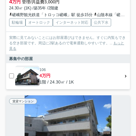
4
万円
管理/共益費3,000円
24.30㎡ (1K) /築35年 /2階建
嵯峨野観光鉄道「トロッコ嵯峨」駅 徒歩15分
山陰本線「嵯峨嵐山」駅 徒歩14分
駐輪場
オートロック
インターネット対応
公共下水
実際に見てみないことにはお部屋選びはできません。すぐに内覧もでき
る空き部屋です。周辺に2駅あるので電車通勤しやすいです。...
もっと
見る
募集中の部屋
106
4万円
1階 / 24.30㎡ / 1K
賃貸マンション