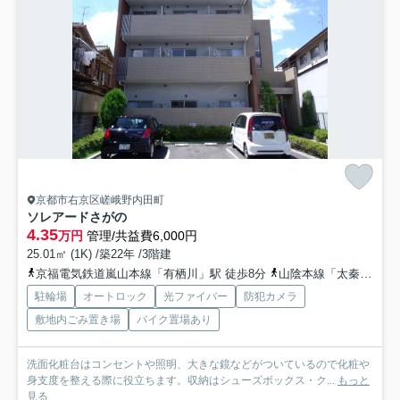
京都市右京区嵯峨野内田町
ソレアードさがの
4.35
万円
管理/共益費6,000円
25.01㎡ (1K) /築22年 /3階建
京福電気鉄道嵐山本線「有栖川」駅 徒歩8分
山陰本線「太秦」駅 徒歩20分
駐輪場
オートロック
光ファイバー
防犯カメラ
敷地内ごみ置き場
バイク置場あり
洗面化粧台はコンセントや照明、大きな鏡などがついているので化粧や
身支度を整える際に役立ちます。収納はシューズボックス・ク...
もっと
見る