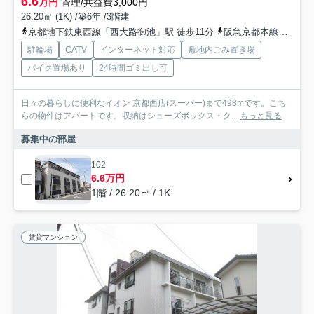
6.6
万円
管理/共益費3,000円
26.20㎡ (1K) /築6年 /3階建
京都地下鉄東西線「西大路御池」駅 徒歩11分
阪急京都本線「西院」駅 徒歩15分
駐輪場
CATV
インターネット対応
敷地内ごみ置き場
バイク置場あり
24時間ゴミ出し可
日々の暮らしに便利なイオン 京都西店(スーパー)まで498mです。こち
らの物件はアパートです。収納はシューズボックス・ク...
もっと見る
募集中の部屋
102
6.6万円
1階 / 26.20㎡ / 1K
賃貸マンション