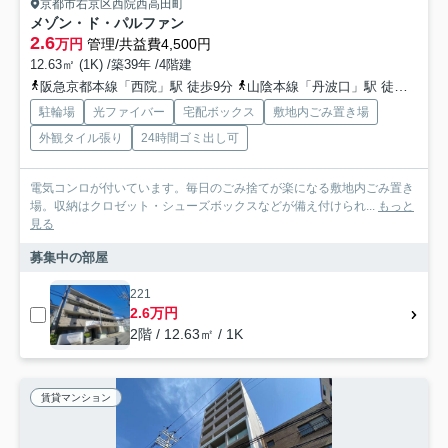
京都市右京区西院西高田町
メゾン・ド・パルファン
2.6
万円
管理/共益費4,500円
12.63㎡ (1K) /築39年 /4階建
阪急京都本線「西院」駅 徒歩9分
山陰本線「丹波口」駅 徒歩17分
駐輪場
光ファイバー
宅配ボックス
敷地内ごみ置き場
外観タイル張り
24時間ゴミ出し可
電気コンロが付いています。毎日のごみ捨てが楽になる敷地内ごみ置き
場。収納はクロゼット・シューズボックスなどが備え付けられ...
もっと
見る
募集中の部屋
221
2.6万円
2階 / 12.63㎡ / 1K
賃貸マンション