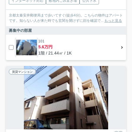
インターネット対応
敷地内ごみ置き場
公共下水
京都太秦安井郵便局まで歩いてすぐ(徒歩4分)。こちらの物件はアパート
です。知らない人が来た時でも玄関を開けずに顔を確認で...
もっと見る
募集中の部屋
101
5.6万円
1階 / 21.44㎡ / 1K
賃貸マンション