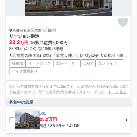
京都市右京区太秦下刑部町
リージョン御池
23.2
万円
管理/共益費8,000円
88.89㎡ (4LDK) /築19年 /6階建
京福電気鉄道嵐山本線「嵐電天神川」駅 徒歩2分
京都地下鉄東西線「太秦天神川」駅 徒歩1分
駐輪場
オートロック
エレベーター
CATV
光ファイバー
バイク置場あり
家から京都市右京区役所まで118mです。お部屋から徒歩2分の場所に駅
が位置するので、毎日の移動時間を削減できます。ゆった...
もっと見る
募集中の部屋
501
23.2万円
5階 / 88.89㎡ / 4LDK