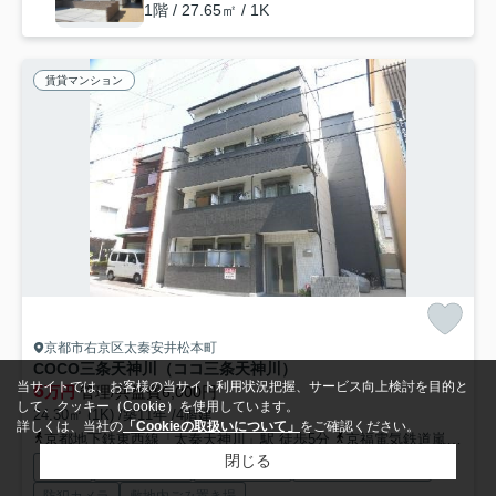
1階 / 27.65㎡ / 1K
賃貸マンション
京都市右京区太秦安井松本町
COCO三条天神川（ココ三条天神川）
当サイトでは、お客様の当サイト利用状況把握、サービス向上検討を目的と
6
万円
管理/共益費6,000円
して、クッキー（Cookie）を使用しています。
24.30㎡ (1K) /築11年 /4階建
詳しくは、当社の
「Cookieの取扱いについて」
をご確認ください。
京都地下鉄東西線「太秦天神川」駅 徒歩5分
京福電気鉄道嵐山本線「嵐電天神川」駅 徒歩4分
閉じる
駐輪場
オートロック
宅配ボックス
インターネット対応
防犯カメラ
敷地内ごみ置き場