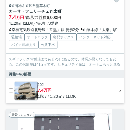
京都市右京区常盤草木町
カーサ・フェリーチェ丸太町
7.4
万円
管理/共益費6,000円
41.20㎡ (1LDK) /築8年 /3階建
京福電気鉄道北野線「常盤」駅 徒歩2分
山陰本線「太秦」駅 徒歩10分
駐輪場
オートロック
宅配ボックス
インターネット対応
バイク置場あり
公共下水
スギドラッグ 常盤店まで徒歩2分にあるので、体調が悪くなっても安
心。このお部屋は41.2㎡です。セキュリティ面は、オート...
もっと見る
募集中の部屋
102
7.4万円
1階 / 41.20㎡ / 1LDK
賃貸マンション