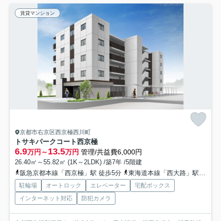
賃貸マンション
京都市右京区西京極西川町
トサキパークコート西京極
6.9
13.5
万円～
万円
管理/共益費6,000円
26.40㎡～55.82㎡ (1K～2LDK) /築7年 /5階建
阪急京都本線「西京極」駅 徒歩5分
東海道本線「西大路」駅 徒歩29分
駐輪場
オートロック
エレベーター
宅配ボックス
インターネット対応
防犯カメラ