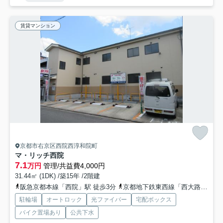
賃貸マンション
京都市右京区西院西淳和院町
マ・リッチ西院
7.1
万円
管理/共益費4,000円
31.44㎡ (1DK) /築15年 /2階建
阪急京都本線「西院」駅 徒歩3分
京都地下鉄東西線「西大路御池」駅 徒歩11分
駐輪場
オートロック
光ファイバー
宅配ボックス
バイク置場あり
公共下水