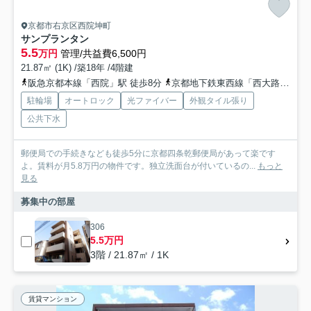
京都市右京区西院坤町
サンプランタン
5.5
万円
管理/共益費6,500円
21.87㎡ (1K) /築18年 /4階建
阪急京都本線「西院」駅 徒歩8分
京都地下鉄東西線「西大路御池」駅 徒歩13分
駐輪場
オートロック
光ファイバー
外観タイル張り
公共下水
郵便局での手続きなども徒歩5分に京都四条乾郵便局があって楽です
よ。賃料が月5.8万円の物件です。独立洗面台が付いているの...
もっと
見る
募集中の部屋
306
5.5万円
3階 / 21.87㎡ / 1K
賃貸マンション