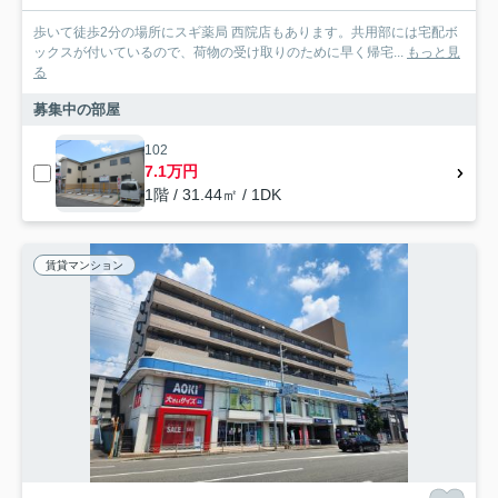
歩いて徒歩2分の場所にスギ薬局 西院店もあります。共用部には宅配ボ
ックスが付いているので、荷物の受け取りのために早く帰宅...
もっと見
る
募集中の部屋
102
7.1万円
1階 / 31.44㎡ / 1DK
賃貸マンション