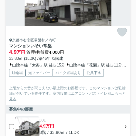
京都市右京区常盤村ノ内町
マンションいそい常盤
4.9
万円
管理/共益費4,000円
33.80㎡ (1LDK) /築46年 /3階建
山陰本線「太秦」駅 徒歩15分
山陰本線「花園」駅 徒歩11分
京福
駐輪場
光ファイバー
バイク置場あり
公共下水
上階からの音が聞こえない最上階のお部屋です。このマンションは駐輪
場が付いている物件です。室内設備はエアコン・バストイレ別...
もっと
見る
募集中の部屋
301
4.9万円
3階 / 33.80㎡ / 1LDK