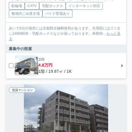
駐輪場
CATV
宅配ボックス
インターネット対応
敷地内ごみ置き場
バイク置場あり
歩いて6分の場所には京都西京極郵便局があります。共用部にはゴミ出
し24時間OK・宅配ボックスなどが揃っております。来客時...
もっと見
る
募集中の部屋
105
4.8万円
1階 / 19.87㎡ / 1K
賃貸マンション