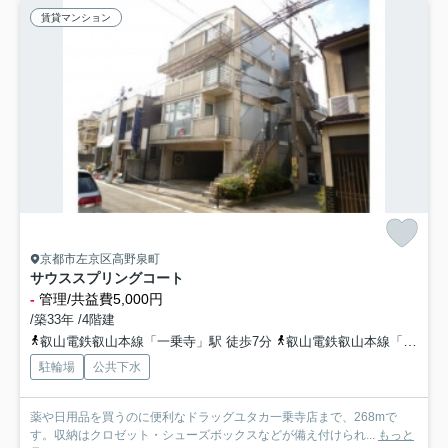
賃貸マンション
京都市左京区高野泉町
サウススプリングコート
-
管理/共益費5,000円
/築33年 /4階建
叡山電鉄叡山本線「一乗寺」駅 徒歩7分
叡山電鉄叡山本線「修学院」駅 徒歩11分
駐輪場
公共下水
薬や日用品を買うのに便利なドラッグユタカ一乗寺店まで、268mで
す。収納はクロゼット・シューズボックスなどが備え付けられ...
もっと