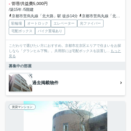
-
管理/共益費5,000円
/築15年 /5階建
京都市営烏丸線「北大路」駅 徒歩14分
京都市営烏丸線「北山」駅 徒歩14分
駐輪場
オートロック
エレベーター
光ファイバー
宅配ボックス
バイク置場あり
こだわりで選びたい方におすすめ。京都市左京区エリアで住まいをお探
しなら「グランヒル下鴨」。共用部には宅配ボックスを設置し...
もっと
見る
募集中の部屋
過去掲載物件
賃貸マンション