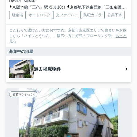
/築62年 /3階建
京阪本線「三条」駅 徒歩10分
京都地下鉄東西線「三条京阪」駅 徒歩8分
駐輪場
オートロック
光ファイバー
防犯カメラ
公共下水
こだわりで選びたい方におすすめ。京都市左京区エリアで住まいをお探
しなら「ハイツとういん」。幅広い方に好評のフローリング張...
もっと
見る
募集中の部屋
過去掲載物件
賃貸マンション