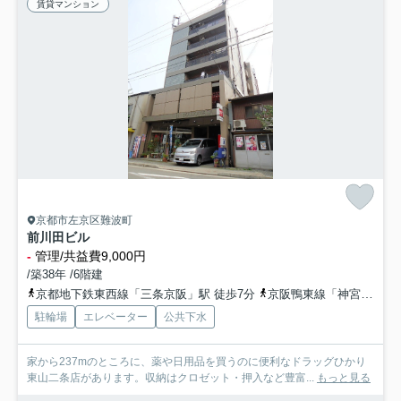
賃貸マンション
京都市左京区難波町
前川田ビル
-
管理/共益費9,000円
/築38年 /6階建
京都地下鉄東西線「三条京阪」駅 徒歩7分
京阪鴨東線「神宮丸太町」駅 徒歩9分
駐輪場
エレベーター
公共下水
家から237mのところに、薬や日用品を買うのに便利なドラッグひかり
東山二条店があります。収納はクロゼット・押入など豊富...
もっと見る