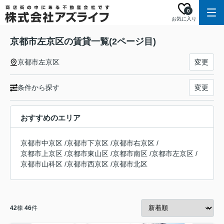
0
お気に入り
京都市左京区の賃貸一覧(2ページ目)
京都市左京区
変更
条件から探す
変更
おすすめのエリア
京都市中京区
/
京都市下京区
/
京都市右京区
/
京都市上京区
/
京都市東山区
/
京都市南区
/
京都市左京区
/
京都市山科区
/
京都市西京区
/
京都市北区
42
棟
46
件