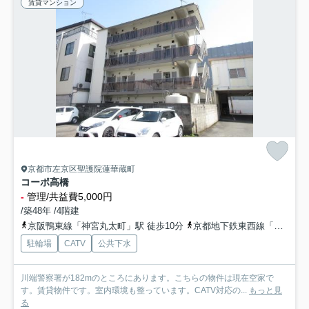
賃貸マンション
京都市左京区聖護院蓮華蔵町
コーポ高橋
-
管理/共益費5,000円
/築48年 /4階建
京阪鴨東線「神宮丸太町」駅 徒歩10分
京都地下鉄東西線「東山」駅 徒歩12分
駐輪場
CATV
公共下水
川端警察署が182mのところにあります。こちらの物件は現在空家で
す。賃貸物件です。室内環境も整っています。CATV対応の...
もっと見
る