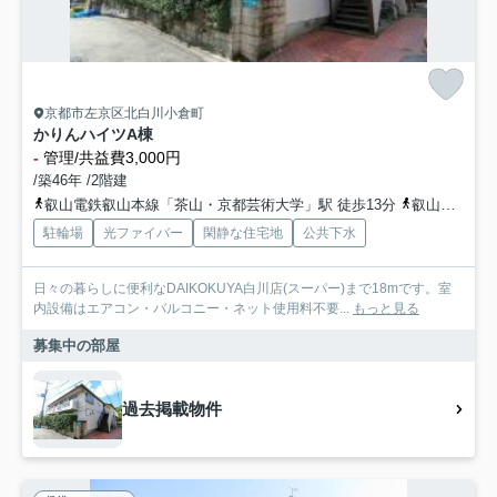
京都市左京区北白川小倉町
かりんハイツA棟
-
管理/共益費3,000円
/築46年 /2階建
叡山電鉄叡山本線「茶山・京都芸術大学」駅 徒歩13分
叡山電鉄叡山本線「元田中」駅 徒歩13分
駐輪場
光ファイバー
閑静な住宅地
公共下水
日々の暮らしに便利なDAIKOKUYA白川店(スーパー)まで18mです。室
内設備はエアコン・バルコニー・ネット使用料不要...
もっと見る
募集中の部屋
過去掲載物件