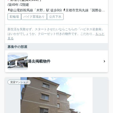
/築49年 /2階建
叡山電鉄鞍馬線「木野」駅 徒歩9分
京都市営烏丸線「国際会館」駅 徒歩12分
駐輪場
バイク置場あり
公共下水
新生活を失敗せず、スタートさせたいならこちらの「ハピネス岩倉南」
はいかがでしょうか。クローゼット付きの物件です。こだわり...
もっと
見る
募集中の部屋
過去掲載物件
賃貸マンション