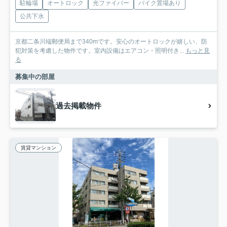
駐輪場
オートロック
光ファイバー
バイク置場あり
公共下水
京都二条川端郵便局まで340mです。安心のオートロックが嬉しい、防
犯対策を考慮した物件です。室内設備はエアコン・照明付き...
もっと見
る
募集中の部屋
過去掲載物件
賃貸マンション