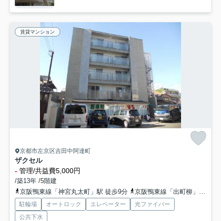
賃貸マンション
京都市左京区吉田中阿達町
ザクセル
-
管理/共益費5,000円
/築13年 /5階建
京阪鴨東線「神宮丸太町」駅 徒歩9分
京阪鴨東線「出町柳」駅 徒歩10分
駐輪場
オートロック
エレベーター
光ファイバー
公共下水