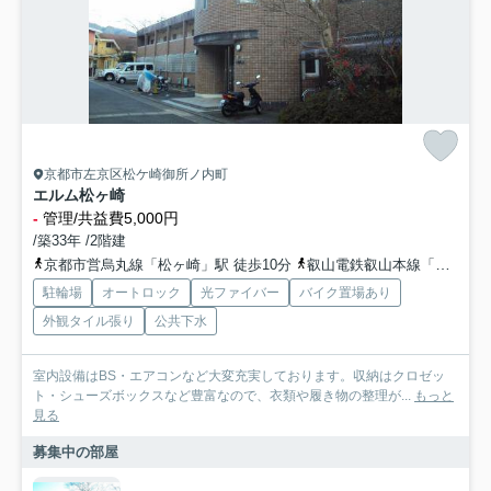
京都市左京区松ケ崎御所ノ内町
エルム松ヶ崎
-
管理/共益費5,000円
/築33年 /2階建
京都市営烏丸線「松ヶ崎」駅 徒歩10分
叡山電鉄叡山本線「修学院」駅 徒歩10分
駐輪場
オートロック
光ファイバー
バイク置場あり
外観タイル張り
公共下水
室内設備はBS・エアコンなど大変充実しております。収納はクロゼッ
ト・シューズボックスなど豊富なので、衣類や履き物の整理が...
もっと
見る
募集中の部屋