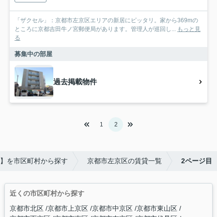
「ザクセル」：京都市左京区エリアの新居にピッタリ。家から369mの
ところに京都吉田牛ノ宮郵便局があります。管理人が巡回し...
もっと見
る
募集中の部屋
過去掲載物件
1
2
】を市区町村から探す
京都市左京区の賃貸一覧
2ページ目
近くの市区町村から探す
京都市北区
京都市上京区
京都市中京区
京都市東山区