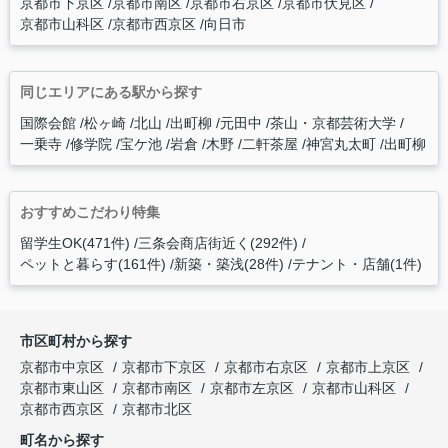
京都市下京区
京都市南区
京都市右京区
京都市伏見区
京都市山科区
京都市西京区
向日市
同じエリアにある駅から探す
国際会館
松ヶ崎
北山
出町柳
元田中
茶山・京都芸術大学
一乗寺
修学院
宝ケ池
岩倉
木野
二軒茶屋
神宮丸太町
出町柳
おすすめこだわり特集
留学生OK(471件)
三条会商店街近く(292件)
ペットと暮らす(161件)
新築・築浅(28件)
テナント・店舗(1件)
市区町村から探す
京都市中京区
京都市下京区
京都市右京区
京都市上京区
京都市東山区
京都市南区
京都市左京区
京都市山科区
京都市西京区
京都市北区
町名から探す