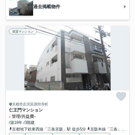
過去掲載物件
賃貸マンション
京都市左京区讃州寺町
仁王門マンション
-
管理/共益費-
/築19年 /3階建
京都地下鉄東西線「三条京阪」駅 徒歩5分
京阪本線「三条」駅 徒歩7分