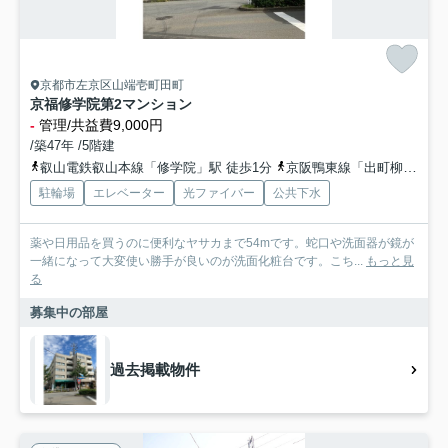
京都市左京区山端壱町田町
京福修学院第2マンション
-
管理/共益費9,000円
/築47年 /5階建
叡山電鉄叡山本線「修学院」駅 徒歩1分
京阪鴨東線「出町柳」駅 徒歩39分
駐輪場
エレベーター
光ファイバー
公共下水
薬や日用品を買うのに便利なヤサカまで54mです。蛇口や洗面器が鏡が
一緒になって大変使い勝手が良いのが洗面化粧台です。こち...
もっと見
る
募集中の部屋
過去掲載物件