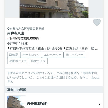
京都市左京区粟田口鳥居町
南禅寺東山
-
管理/共益費8,000円
/築20年 /5階建
京都地下鉄東西線「東山」駅 徒歩9分
京阪本線「三条」駅 徒歩18分
駐輪場
オートロック
エレベーター
光ファイバー
宅配ボックス
防犯カメラ
京都市左京区エリアでの住まいなら、住み心地も快適な「南禅寺東山」
はいかがでしょうか。こちらは管理人が巡回するため、セキュ...
もっと
見る
募集中の部屋
過去掲載物件