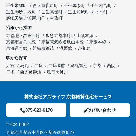
壬生朱雀町
西ノ京職司町
壬生馬場町
壬生相合町
壬生御所ノ内町
壬生高樋町
壬生坊城町
材木町
嵯峨天龍寺瀬戸川町
中務町
沿線から探す
京都地下鉄東西線
阪急京都本線
山陰本線
京都市営烏丸線
京福電気鉄道嵐山本線
京阪本線
東海道本線
近鉄京都線
湖西線
奈良線
駅から探す
大宮
烏丸
二条
二条城前
烏丸御池
京都
西院
二条
西大路御池
嵐電天神川
株式会社アズライフ 京都賃貸住宅サービス
075-823-6170
お問い合わせ
〒604-8802
京都府京都市中京区今新在家東町72