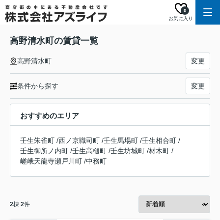
0
お気に入り
高野清水町の賃貸一覧
高野清水町
変更
条件から探す
変更
おすすめのエリア
壬生朱雀町
/
西ノ京職司町
/
壬生馬場町
/
壬生相合町
/
壬生御所ノ内町
/
壬生高樋町
/
壬生坊城町
/
材木町
/
嵯峨天龍寺瀬戸川町
/
中務町
2
棟
2
件