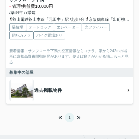
-
管理/共益費10,000円
/築34年 /7階建
叡山電鉄叡山本線「元田中」駅 徒歩7分
京阪鴨東線「出町柳」駅 徒歩14分
駐輪場
オートロック
エレベーター
光ファイバー
防犯カメラ
バイク置場あり
新着情報：サンフローラ下鴨の空室情報ならコチラ。家から242mの場
所に京都高野東開郵便局があります。使えば良さがわかる独...
もっと見
る
募集中の部屋
過去掲載物件
1