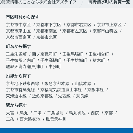
の賃貸情報のことなら株式会社アズライフ
高野清水町の賃貸一覧
市区町村から探す
京都市中京区
京都市下京区
京都市右京区
京都市上京区
京都市東山区
京都市南区
京都市左京区
京都市山科区
京都市西京区
京都市北区
町名から探す
壬生朱雀町
西ノ京職司町
壬生馬場町
壬生相合町
壬生御所ノ内町
壬生高樋町
壬生坊城町
材木町
嵯峨天龍寺瀬戸川町
中務町
沿線から探す
京都地下鉄東西線
阪急京都本線
山陰本線
京都市営烏丸線
京福電気鉄道嵐山本線
京阪本線
東海道本線
近鉄京都線
湖西線
奈良線
駅から探す
大宮
烏丸
二条
二条城前
烏丸御池
西院
京都
二条
西大路御池
嵐電天神川