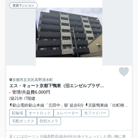
賃貸マンション
京都市左京区高野清水町
エス・キュート京都下鴨東（旧エンゼルプラザ京都）
-
管理/共益費6,000円
/築21年 /7階建
叡山電鉄叡山本線「元田中」駅 徒歩6分
京阪鴨東線「出町柳」駅 徒歩14分
駐輪場
オートロック
エレベーター
光ファイバー
宅配ボックス
防犯カメラ
近くにはローソン 川端高野店(徒歩4分)がありちょっとした買い物に便