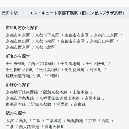
元田中駅
エス・キュート京都下鴨東（旧エンゼルプラザ京都）
市区町村から探す
京都市中京区
京都市下京区
京都市右京区
京都市上京区
京都市東山区
京都市南区
京都市左京区
京都市山科区
京都市西京区
京都市北区
町名から探す
壬生朱雀町
西ノ京職司町
壬生馬場町
壬生相合町
壬生御所ノ内町
壬生高樋町
壬生坊城町
材木町
嵯峨天龍寺瀬戸川町
中務町
沿線から探す
京都地下鉄東西線
阪急京都本線
山陰本線
京都市営烏丸線
京福電気鉄道嵐山本線
京阪本線
東海道本線
近鉄京都線
湖西線
奈良線
駅から探す
大宮
烏丸
二条
二条城前
烏丸御池
京都
西院
二条
西大路御池
嵐電天神川