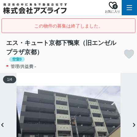
0
お気に入り
この物件の募集は終了しました。
エス・キュート京都下鴨東（旧エンゼル
プラザ京都）
空室0
-
管理/共益費 -
1
/
4