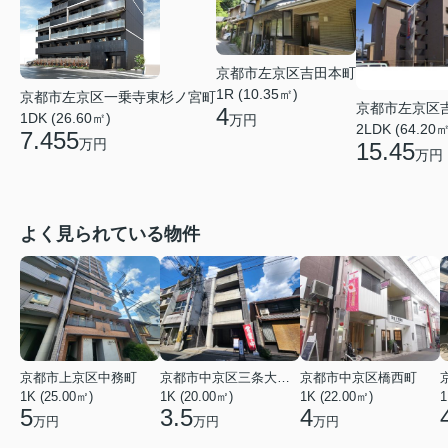
京都市左京区吉田本町
1R (10.35㎡)
京都市左京区一乗寺東杉ノ宮町
京都市左京区
4
1DK (26.60㎡)
万円
2LDK (64.20㎡
7.455
万円
15.45
万円
よく見られている物件
京都市上京区中務町
京都市中京区三条大宮町
京都市中京区橋西町
1K (25.00㎡)
1K (20.00㎡)
1K (22.00㎡)
1
5
3.5
4
万円
万円
万円