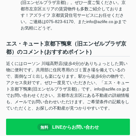
(旧エンゼルプラザ京都)」。ぜひ一度ご覧ください。京
都市左京区エリアの賃貸物件も多数ご紹介しておりま
す！アズライフ 京都賃貸住宅サービスにお任せくださ
い。ご連絡は075-823-6170、またinfo@azlife.co.jpまで
お気軽にどうぞ。
エス・キュート京都下鴨東（旧エンゼルプラザ京
都）のコメント(おすすめポイント)
近くにはローソン 川端高野店(徒歩4分)がありちょっとした買い
物に便利です。共用部に住民専用のゴミ置き場を備えているの
で、面倒なゴミ出しも楽になります。駅から徒歩6分の物件で、
アクセス良好です。ぜひ一度見ていただきたい、「エス・キュー
ト京都下鴨東(旧エンゼルプラザ京都)」です。info@azlife.co.jpま
でお問い合わせください。京都市左京区にある不動産の詳細情報
も、メールでお問い合わせいただけます。ご希望条件の記載をし
ていただくと、お探しの不動産が見つかりやすいです。
LINEからお問い合わせ
無料