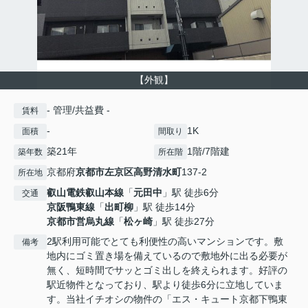
【外観】
- 管理/共益費 -
賃料
-
1K
面積
間取り
築21年
1階/7階建
築年数
所在階
京都府
京都市左京区
高野清水町
137-2
所在地
叡山電鉄叡山本線
「
元田中
」駅 徒歩6分
交通
京阪鴨東線
「
出町柳
」駅 徒歩14分
京都市営烏丸線
「
松ヶ崎
」駅 徒歩27分
2駅利用可能でとても利便性の高いマンションです。敷
備考
地内にゴミ置き場を備えているので敷地外に出る必要が
無く、短時間でサッとゴミ出しを終えられます。好評の
駅近物件となっており、駅より徒歩6分に立地していま
す。当社イチオシの物件の「エス・キュート京都下鴨東