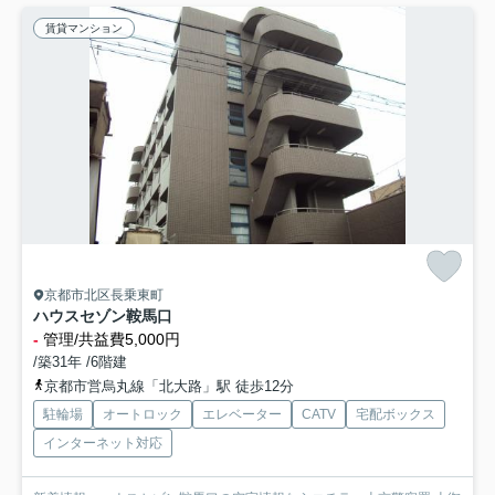
賃貸マンション
京都市北区長乗東町
ハウスセゾン鞍馬口
-
管理/共益費5,000円
/築31年 /6階建
京都市営烏丸線「北大路」駅 徒歩12分
駐輪場
オートロック
エレベーター
CATV
宅配ボックス
インターネット対応