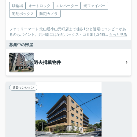
駐輪場
オートロック
エレベーター
光ファイバー
宅配ボックス
防犯カメラ
ファミリーマート 北山通小山元町店まで徒歩1分と近場にコンビニがあ
るのもポイント。共用部には宅配ボックス・ゴミ出し24時...
もっと見る
募集中の部屋
過去掲載物件
賃貸マンション