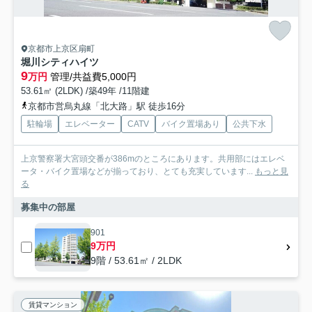
京都市上京区扇町
堀川シティハイツ
9
万円
管理/共益費5,000円
53.61㎡ (2LDK) /築49年 /11階建
京都市営烏丸線「北大路」駅 徒歩16分
駐輪場
エレベーター
CATV
バイク置場あり
公共下水
上京警察署大宮頭交番が386mのところにあります。共用部にはエレベ
ータ・バイク置場などが揃っており、とても充実しています...
もっと見
る
募集中の部屋
901
9万円
9階 / 53.61㎡ / 2LDK
賃貸マンション