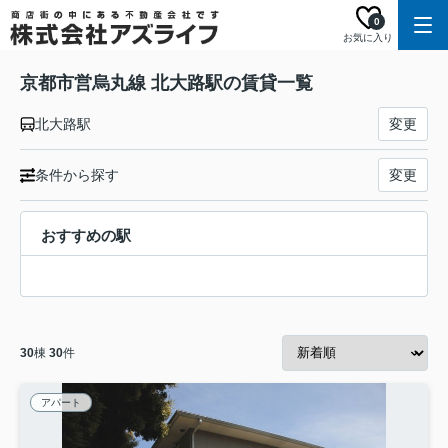
0
お気に入り
京都市営烏丸線 北大路駅の賃貸一覧
北大路駅
変更
条件から探す
変更
おすすめの駅
30
棟
30
件
アパート