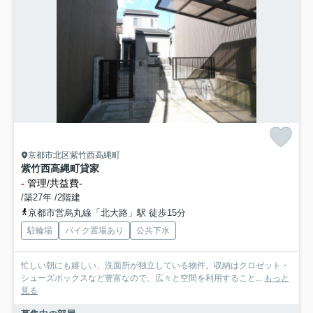
京都市北区紫竹西高縄町
紫竹西高縄町貸家
-
管理/共益費-
/築27年 /2階建
京都市営烏丸線「北大路」駅 徒歩15分
駐輪場
バイク置場あり
公共下水
忙しい朝にも嬉しい、洗面所が独立している物件。収納はクロゼット・
シューズボックスなど豊富なので、広々と空間を利用すること...
もっと
見る