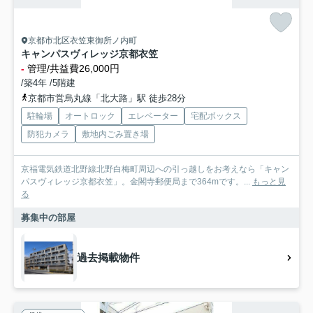
京都市北区衣笠東御所ノ内町
キャンパスヴィレッジ京都衣笠
-
管理/共益費26,000円
/築4年 /5階建
京都市営烏丸線「北大路」駅 徒歩28分
駐輪場
オートロック
エレベーター
宅配ボックス
防犯カメラ
敷地内ごみ置き場
京福電気鉄道北野線北野白梅町周辺への引っ越しをお考えなら「キャン
パスヴィレッジ京都衣笠」。金閣寺郵便局まで364mです。...
もっと見
る
募集中の部屋
過去掲載物件