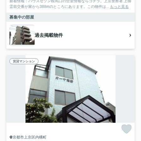
新着情報：ハウスセゾン鞍馬口の空室情報ならコチラ。上京警察署 上御
霊前交番が家から388mのところにあります。この物件は...
もっと見る
募集中の部屋
過去掲載物件
賃貸マンション
京都市上京区内構町