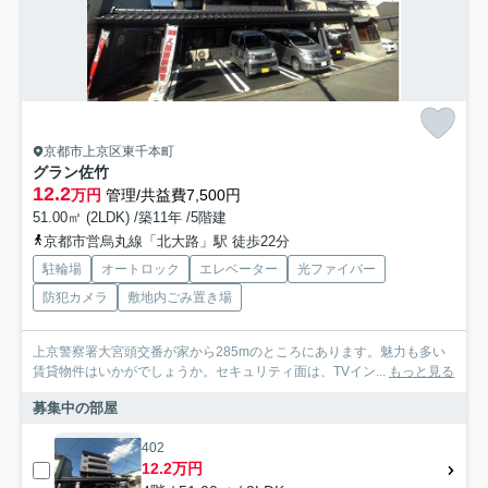
京都市上京区東千本町
グラン佐竹
12.2
万円
管理/共益費7,500円
51.00㎡ (2LDK) /築11年 /5階建
京都市営烏丸線「北大路」駅 徒歩22分
駐輪場
オートロック
エレベーター
光ファイバー
防犯カメラ
敷地内ごみ置き場
上京警察署大宮頭交番が家から285mのところにあります。魅力も多い
賃貸物件はいかがでしょうか。セキュリティ面は、TVイン...
もっと見る
募集中の部屋
402
12.2万円