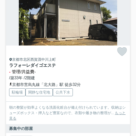
京都市北区西賀茂中川上町
ラフォーレダイゴエステ
-
管理/共益費-
/築33年 /2階建
京都市営烏丸線「北大路」駅 徒歩32分
駐輪場
閑静な住宅地
公共下水
朝の整髪が効率よくなる洗面化粧台が備え付けられています。収納はシ
ューズボックス・押入など豊富なので、衣類や履き物の整理が...
もっと
見る
募集中の部屋