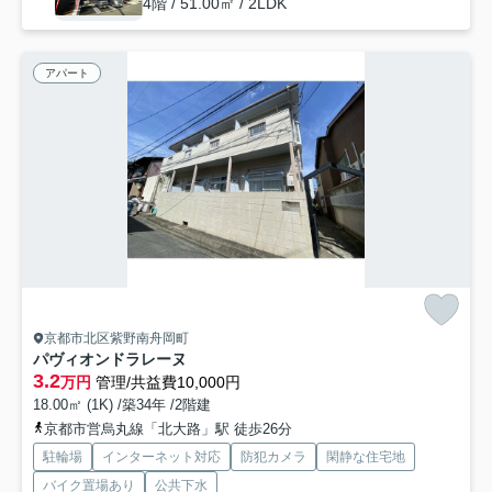
4階 / 51.00㎡ / 2LDK
アパート
京都市北区紫野南舟岡町
パヴィオンドラレーヌ
3.2
万円
管理/共益費10,000円
18.00㎡ (1K) /築34年 /2階建
京都市営烏丸線「北大路」駅 徒歩26分
駐輪場
インターネット対応
防犯カメラ
閑静な住宅地
バイク置場あり
公共下水