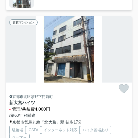
賃貸マンション
京都市北区紫野下門前町
新大宮ハイツ
-
管理/共益費4,000円
/築60年 /4階建
京都市営烏丸線「北大路」駅 徒歩17分
駐輪場
CATV
インターネット対応
バイク置場あり
公共下水