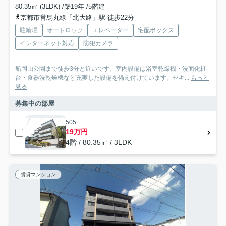
80.35㎡ (3LDK) /築19年 /5階建
京都市営烏丸線「北大路」駅 徒歩22分
駐輪場
オートロック
エレベーター
宅配ボックス
インターネット対応
防犯カメラ
船岡山公園まで徒歩3分と近いです。室内設備は浴室乾燥機・洗面化粧
台・食器洗乾燥機など充実した設備を備え付けています。セキ...
もっと
見る
募集中の部屋
505
19万円
4階 / 80.35㎡ / 3LDK
賃貸マンション