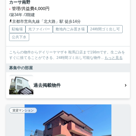
カーサ南野
-
管理/共益費4,000円
/築34年 /3階建
京都市営烏丸線「北大路」駅 徒歩14分
駐輪場
光ファイバー
敷地内ごみ置き場
24時間ゴミ出し可
公共下水
こちらの物件からデイリーヤマザキ 鞍馬口店まで198mです。生ごみを
すぐに捨てることができる、24時間ゴミ出し可能な物件...
もっと見る
募集中の部屋
過去掲載物件
賃貸マンション