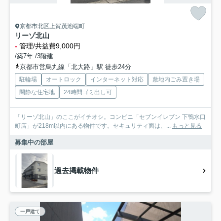
京都市北区上賀茂池端町
リーゾ北山
-
管理/共益費9,000円
/築7年 /3階建
京都市営烏丸線「北大路」駅 徒歩24分
駐輪場
オートロック
インターネット対応
敷地内ごみ置き場
閑静な住宅地
24時間ゴミ出し可
「リーゾ北山」のここがイチオシ。コンビニ「セブンイレブン 下鴨水口
町店」が218m以内にある物件です。セキュリティ面は、...
もっと見る
募集中の部屋
過去掲載物件
一戸建て