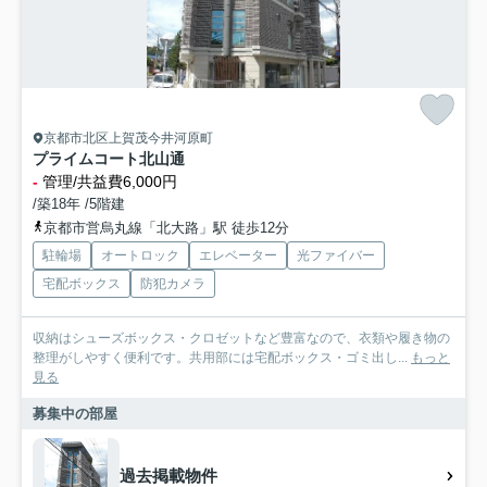
京都市北区上賀茂今井河原町
プライムコート北山通
-
管理/共益費6,000円
/築18年 /5階建
京都市営烏丸線「北大路」駅 徒歩12分
駐輪場
オートロック
エレベーター
光ファイバー
宅配ボックス
防犯カメラ
収納はシューズボックス・クロゼットなど豊富なので、衣類や履き物の
整理がしやすく便利です。共用部には宅配ボックス・ゴミ出し...
もっと
見る
募集中の部屋
過去掲載物件