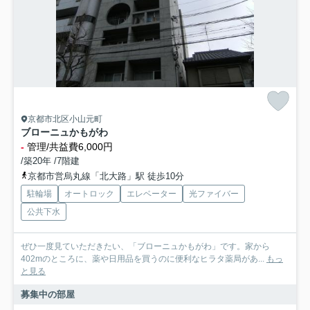
京都市北区小山元町
ブローニュかもがわ
-
管理/共益費6,000円
/築20年 /7階建
京都市営烏丸線「北大路」駅 徒歩10分
駐輪場
オートロック
エレベーター
光ファイバー
公共下水
ぜひ一度見ていただきたい、「ブローニュかもがわ」です。家から
402mのところに、薬や日用品を買うのに便利なヒラタ薬局があ...
もっ
と見る
募集中の部屋