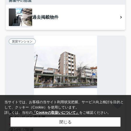
募集中の部屋
過去掲載物件
賃貸マンション
当サイトでは、お客様の当サイト利用状況把握、サービス向上検討を目的と
して、クッキー（Cookie）を使用しています。
京都市北区小山下内河原町
詳しくは、当社の
「Cookieの取扱いについて」
をご確認ください。
ウインドベル北大路
閉じる
-
管理/共益費6,000円
/築14年 /7階建