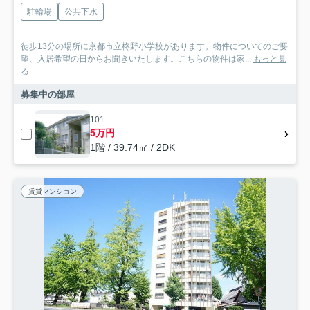
駐輪場
公共下水
徒歩13分の場所に京都市立柊野小学校があります。物件についてのご要
望、入居希望の日からお聞きいたします。こちらの物件は家...
もっと見
る
募集中の部屋
101
5万円
1階 / 39.74㎡ / 2DK
賃貸マンション