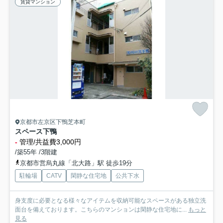
賃貸マンション
京都市左京区下鴨芝本町
スペース下鴨
-
管理/共益費3,000円
/築55年 /3階建
京都市営烏丸線「北大路」駅 徒歩19分
駐輪場
CATV
閑静な住宅地
公共下水
身支度に必要となる様々なアイテムを収納可能なスペースがある独立洗
面台を備えております。こちらのマンションは閑静な住宅地に...
もっと
見る