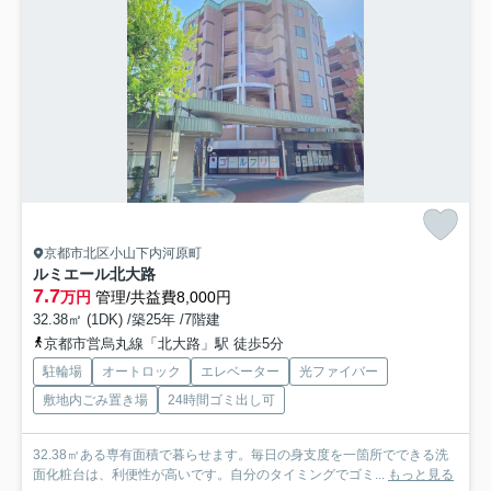
京都市北区小山下内河原町
ルミエール北大路
7.7
万円
管理/共益費8,000円
32.38㎡ (1DK) /築25年 /7階建
京都市営烏丸線「北大路」駅 徒歩5分
駐輪場
オートロック
エレベーター
光ファイバー
敷地内ごみ置き場
24時間ゴミ出し可
32.38㎡ある専有面積で暮らせます。毎日の身支度を一箇所でできる洗
面化粧台は、利便性が高いです。自分のタイミングでゴミ...
もっと見る