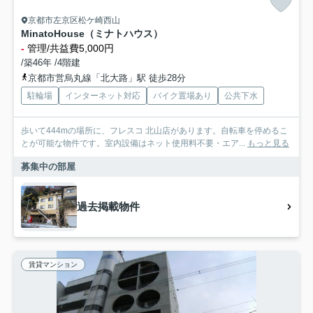
京都市左京区松ケ崎西山
MinatoHouse（ミナトハウス）
-
管理/共益費5,000円
/築46年 /4階建
京都市営烏丸線「北大路」駅 徒歩28分
駐輪場
インターネット対応
バイク置場あり
公共下水
歩いて444mの場所に、フレスコ 北山店があります。自転車を停めるこ
とが可能な物件です。室内設備はネット使用料不要・エア...
もっと見る
募集中の部屋
過去掲載物件
賃貸マンション