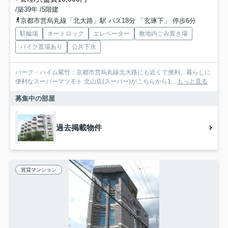
/築39年 /5階建
京都市営烏丸線「北大路」駅 バス18分 「玄琢下」 停歩6分
駐輪場
オートロック
エレベーター
敷地内ごみ置き場
バイク置場あり
公共下水
パーク・ハイム紫竹：京都市営烏丸線北大路にも近くて便利。暮らしに
便利なスーパーマツモト 北山店(スーパー)がこちらから1...
もっと見る
募集中の部屋
過去掲載物件
賃貸マンション