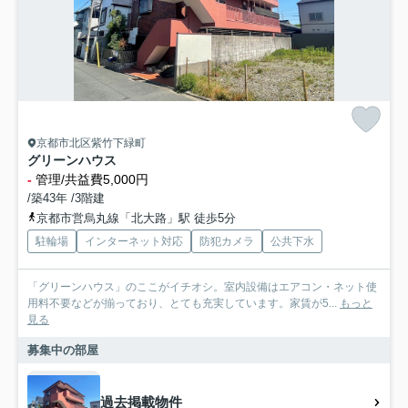
京都市北区紫竹下緑町
グリーンハウス
-
管理/共益費5,000円
/築43年 /3階建
京都市営烏丸線「北大路」駅 徒歩5分
駐輪場
インターネット対応
防犯カメラ
公共下水
「グリーンハウス」のここがイチオシ。室内設備はエアコン・ネット使
用料不要などが揃っており、とても充実しています。家賃が5...
もっと
見る
募集中の部屋
過去掲載物件