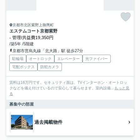
京都市北区紫野上御輿町
エステムコート京都紫野
-
管理/共益費19,350円
/築5年 /5階建
京都市営烏丸線「北大路」駅 徒歩27分
駐輪場
オートロック
エレベーター
光ファイバー
宅配ボックス
防犯カメラ
賃料は16万円です。セキュリティ面は、TVインターホン・オートロッ
クなどを備え付けているので安心して暮らせます。室内設備...
もっと見
る
募集中の部屋
過去掲載物件