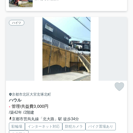
ハイツ
京都市北区大宮玄琢北町
ハウル
-
管理/共益費3,000円
/築42年 /2階建
京都市営烏丸線「北大路」駅 徒歩34分
駐輪場
インターネット対応
防犯カメラ
バイク置場あり