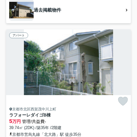
過去掲載物件
アパート
京都市北区西賀茂中川上町
ラフォーレダイゴB棟
5
万円
管理/共益費-
39.74㎡ (2DK) /築35年 /2階建
京都市営烏丸線「北大路」駅 徒歩35分