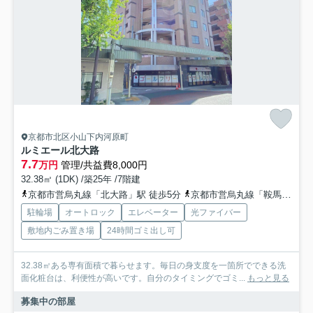
京都市北区小山下内河原町
ルミエール北大路
7.7
万円
管理/共益費8,000円
32.38㎡ (1DK) /築25年 /7階建
京都市営烏丸線「北大路」駅 徒歩5分
京都市営烏丸線「鞍馬口」駅 徒歩11分
駐輪場
オートロック
エレベーター
光ファイバー
敷地内ごみ置き場
24時間ゴミ出し可
32.38㎡ある専有面積で暮らせます。毎日の身支度を一箇所でできる洗
面化粧台は、利便性が高いです。自分のタイミングでゴミ...
もっと見る
募集中の部屋