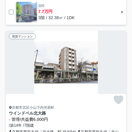
305
7.7万円
3階 / 32.38㎡ / 1DK
賃貸マンション
京都市北区小山下内河原町
ウインドベル北大路
-
管理/共益費6,000円
/築14年 /7階建
京都市営烏丸線「北大路」駅 徒歩5分
京都市営烏丸線「北山」駅 徒歩19分