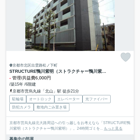
京都市北区出雲路松ノ下町
STRUCTURE鴨川紫明（ストラクチャー鴨川紫明）
-
管理/共益費6,000円
/築15年 /6階建
京都市営烏丸線「北山」駅 徒歩21分
駐輪場
オートロック
エレベーター
光ファイバー
防犯カメラ
敷地内ごみ置き場
京都市営烏丸線北大路周辺への引っ越しをお考えなら「STRUCTURE鴨
川紫明（ストラクチャー鴨川紫明）」。24時間ゴミを...
もっと見る
募集中の部屋