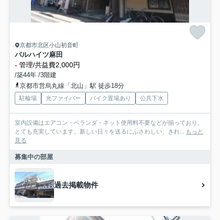
京都市北区小山初音町
パルハイツ麻田
-
管理/共益費2,000円
/築44年 /3階建
京都市営烏丸線「北山」駅 徒歩18分
駐輪場
光ファイバー
バイク置場あり
公共下水
室内設備はエアコン・ベランダ・ネット使用料不要などが揃っており、
とても充実しています。新しい日々を送るにふさわしい、きれ...
もっと
見る
募集中の部屋
過去掲載物件