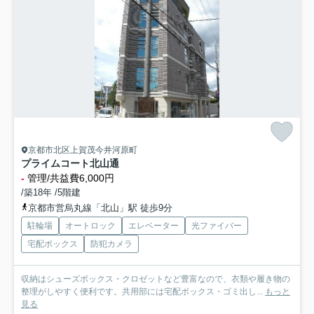
京都市北区上賀茂今井河原町
プライムコート北山通
-
管理/共益費6,000円
/築18年 /5階建
京都市営烏丸線「北山」駅 徒歩9分
駐輪場
オートロック
エレベーター
光ファイバー
宅配ボックス
防犯カメラ
収納はシューズボックス・クロゼットなど豊富なので、衣類や履き物の
整理がしやすく便利です。共用部には宅配ボックス・ゴミ出し...
もっと
見る