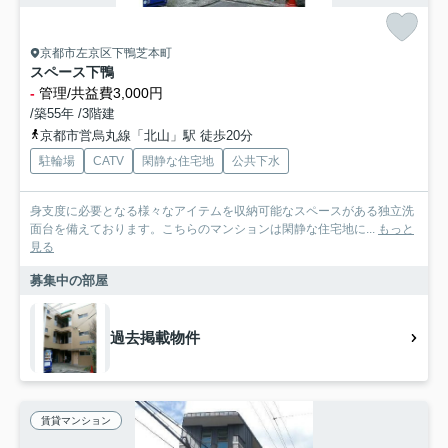
京都市左京区下鴨芝本町
スペース下鴨
-
管理/共益費3,000円
/築55年 /3階建
京都市営烏丸線「北山」駅 徒歩20分
駐輪場
CATV
閑静な住宅地
公共下水
身支度に必要となる様々なアイテムを収納可能なスペースがある独立洗
面台を備えております。こちらのマンションは閑静な住宅地に...
もっと
見る
募集中の部屋
過去掲載物件
賃貸マンション