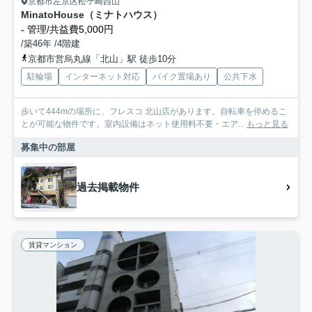
京都市左京区松ケ崎西山
MinatoHouse（ミナトハウス）
-
管理/共益費5,000円
/築46年 /4階建
京都市営烏丸線「北山」駅 徒歩10分
駐輪場
インターネット対応
バイク置場あり
公共下水
歩いて444mの場所に、フレスコ 北山店があります。自転車を停めるこ
とが可能な物件です。室内設備はネット使用料不要・エア...
もっと見る
募集中の部屋
過去掲載物件
賃貸マンション