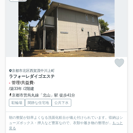
京都市北区西賀茂中川上町
ラフォーレダイゴエステ
-
管理/共益費-
/築33年 /2階建
京都市営烏丸線「北山」駅 徒歩41分
駐輪場
閑静な住宅地
公共下水
朝の整髪が効率よくなる洗面化粧台が備え付けられています。収納はシ
ューズボックス・押入など豊富なので、衣類や履き物の整理が...
もっと
見る