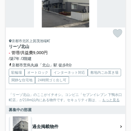
京都市北区上賀茂池端町
リーゾ北山
-
管理/共益費9,000円
/築7年 /3階建
京都市営烏丸線「北山」駅 徒歩8分
駐輪場
オートロック
インターネット対応
敷地内ごみ置き場
閑静な住宅地
24時間ゴミ出し可
「リーゾ北山」のここがイチオシ。コンビニ「セブンイレブン 下鴨水口
町店」が218m以内にある物件です。セキュリティ面は、...
もっと見る
募集中の部屋
過去掲載物件