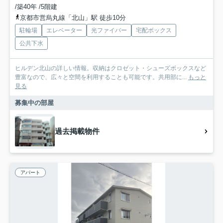
/築40年 /5階建
京都市営烏丸線「北山」駅 徒歩10分
駐輪場
エレベーター
光ファイバー
宅配ボックス
公共下水
ヒルデン北山の詳しい情報。収納はクロゼット・シューズボックスなど
豊富なので、広々と空間を利用することも可能です。共用部に...
もっと
見る
募集中の部屋
過去掲載物件
アパート