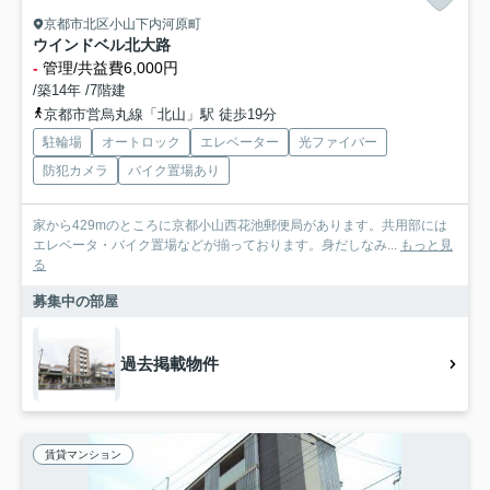
京都市北区小山下内河原町
ウインドベル北大路
-
管理/共益費6,000円
/築14年 /7階建
京都市営烏丸線「北山」駅 徒歩19分
駐輪場
オートロック
エレベーター
光ファイバー
防犯カメラ
バイク置場あり
家から429mのところに京都小山西花池郵便局があります。共用部には
エレベータ・バイク置場などが揃っております。身だしなみ...
もっと見
る
募集中の部屋
過去掲載物件
賃貸マンション