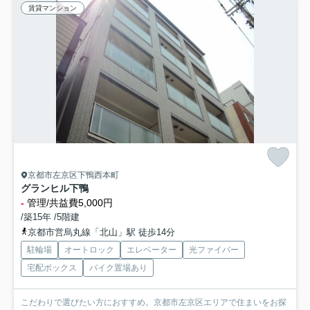
賃貸マンション
京都市左京区下鴨西本町
グランヒル下鴨
-
管理/共益費5,000円
/築15年 /5階建
京都市営烏丸線「北山」駅 徒歩14分
駐輪場
オートロック
エレベーター
光ファイバー
宅配ボックス
バイク置場あり
こだわりで選びたい方におすすめ。京都市左京区エリアで住まいをお探