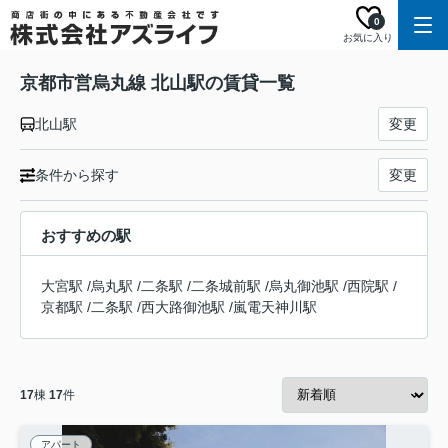
0
お気に入り
京都市営烏丸線 北山駅の賃貸一覧
北山駅
変更
条件から探す
変更
おすすめの駅
大宮駅
/
烏丸駅
/
二条駅
/
二条城前駅
/
烏丸御池駅
/
西院駅
/
京都駅
/
二条駅
/
西大路御池駅
/
嵐電天神川駅
17
棟
17
件
アパート