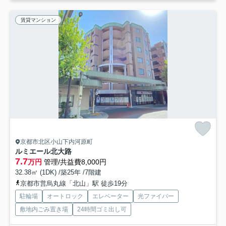
賃貸マンション
京都市北区小山下内河原町
ルミエール北大路
7.7
万円
管理/共益費8,000円
32.38㎡ (1DK) /築25年 /7階建
京都市営烏丸線「北山」駅 徒歩19分
駐輪場
オートロック
エレベーター
光ファイバー
敷地内ごみ置き場
24時間ゴミ出し可