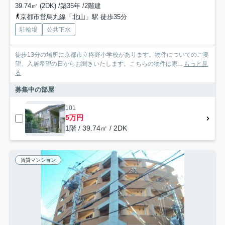
39.74㎡ (2DK) /築35年 /2階建
京都市営烏丸線「北山」駅 徒歩35分
駐輪場
公共下水
徒歩13分の場所に京都市立柊野小学校があります。物件についてのご要
望、入居希望の日からお聞きいたします。こちらの物件は家...
もっと見
る
募集中の部屋
101
5万円
1階 / 39.74㎡ / 2DK
賃貸マンション