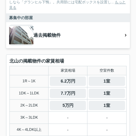
しなら「グランヒル下鴨」。共用部には宅配ボックスを設置し...
もっと
見る
募集中の部屋
過去掲載物件
北山の掲載物件の家賃相場
家賃相場
空室件数
6.2万円
1室
1R～1K
7.7万円
1室
1DK～1LDK
5万円
1室
2K～2LDK
-
-
3K～3LDK
-
-
4K～4LDK以上