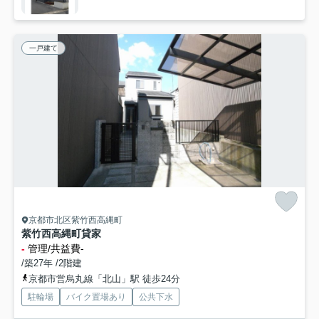
一戸建て
京都市北区紫竹西高縄町
紫竹西高縄町貸家
-
管理/共益費-
/築27年 /2階建
京都市営烏丸線「北山」駅 徒歩24分
駐輪場
バイク置場あり
公共下水