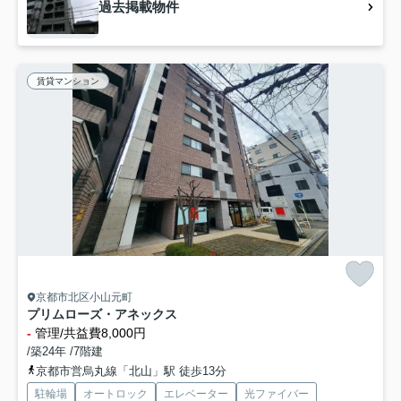
過去掲載物件
賃貸マンション
京都市北区小山元町
プリムローズ・アネックス
-
管理/共益費8,000円
/築24年 /7階建
京都市営烏丸線「北山」駅 徒歩13分
駐輪場
オートロック
エレベーター
光ファイバー