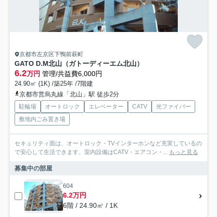
京都市左京区下鴨前萩町
GATO D.M北山（ガトーディーエム北山）
6.2
万円
管理/共益費6,000円
24.90㎡ (1K) /築25年 /7階建
京都市営烏丸線「北山」駅 徒歩2分
駐輪場
オートロック
エレベーター
CATV
光ファイバー
敷地内ごみ置き場
セキュリティ面は、オートロック・TVインターホンなど充実しているの
で安心して生活できます。室内設備はCATV・エアコン・...
もっと見る
募集中の部屋
604
6.2万円
6階 / 24.90㎡ / 1K