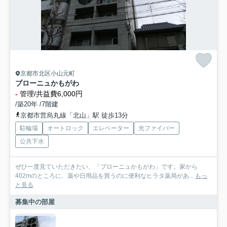
京都市北区小山元町
ブローニュかもがわ
-
管理/共益費6,000円
/築20年 /7階建
京都市営烏丸線「北山」駅 徒歩13分
駐輪場
オートロック
エレベーター
光ファイバー
公共下水
ぜひ一度見ていただきたい、「ブローニュかもがわ」です。家から
402mのところに、薬や日用品を買うのに便利なヒラタ薬局があ...
もっ
と見る
募集中の部屋