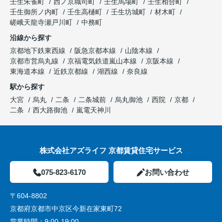
壬生朱雀町
西ノ京職司町
壬生馬場町
壬生相合町
壬生御所ノ内町
壬生高樋町
壬生坊城町
材木町
嵯峨天龍寺瀬戸川町
中務町
沿線から探す
京都地下鉄東西線
阪急京都本線
山陰本線
京都市営烏丸線
京福電気鉄道嵐山本線
京阪本線
東海道本線
近鉄京都線
湖西線
奈良線
駅から探す
大宮
烏丸
二条
二条城前
烏丸御池
西院
京都
二条
西大路御池
嵐電天神川
株式会社アズライフ 京都賃貸住宅サービス
075-823-6170
お問い合わせ
〒604-8802
京都府京都市中京区今新在家東町72
営業時間：
9:00-19:00