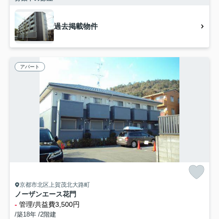
過去掲載物件
アパート
京都市北区上賀茂北大路町
ノーザンエース花門
-
管理/共益費3,500円
/築18年 /2階建