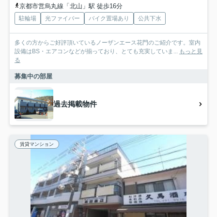
京都市営烏丸線「北山」駅 徒歩16分
駐輪場
光ファイバー
バイク置場あり
公共下水
多くの方からご好評頂いているノーザンエース花門のご紹介です。室内
設備はBS・エアコンなどが揃っており、とても充実していま...
もっと見
る
募集中の部屋
過去掲載物件
賃貸マンション