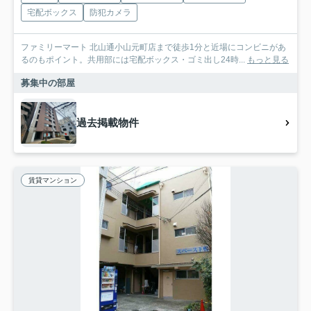
宅配ボックス
防犯カメラ
ファミリーマート 北山通小山元町店まで徒歩1分と近場にコンビニがあ
るのもポイント。共用部には宅配ボックス・ゴミ出し24時...
もっと見る
募集中の部屋
過去掲載物件
賃貸マンション