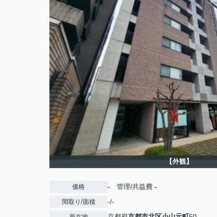
【外観】
-
管理/共益費
-
価格
-/-
間取り/面積
京都府
京都市北区
小山元町
50
所在地