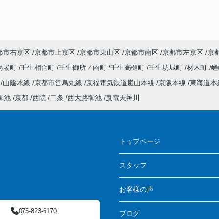
都市右京区
京都市上京区
京都市東山区
京都市南区
京都市左京区
京
馬場町
壬生相合町
壬生御所ノ内町
壬生高樋町
壬生坊城町
材木町
嵯
線
山陰本線
京都市営烏丸線
京福電気鉄道嵐山本線
京阪本線
東海道本
御池
京都
西院
二条
西大路御池
嵐電天神川
ス
トップページ
スタッフ
お客様の声
075-823-6170
ブログ