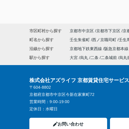
市区町村から探す
京都市中京区
京都市下京区
京
町名から探す
壬生朱雀町
西ノ京職司町
壬生
沿線から探す
京都地下鉄東西線
阪急京都本
駅から探す
大宮
烏丸
二条
二条城前
烏丸
株式会社アズライフ 京都賃貸住宅サービ
〒604-8802
京都府京都市中京区今新在家東町72
営業時間：
9:00-19:00
定休日：
水曜日
お問い合わせ