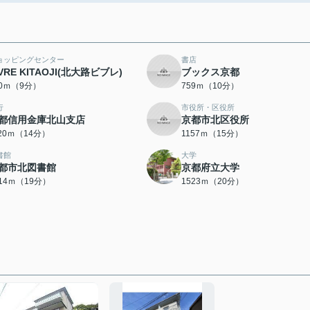
ョッピングセンター
書店
IVRE KITAOJI(北大路ビブレ)
ブックス京都
20ｍ（9分）
759ｍ（10分）
行
市役所・区役所
都信用金庫北山支店
京都市北区役所
120ｍ（14分）
1157ｍ（15分）
書館
大学
都市北図書館
京都府立大学
514ｍ（19分）
1523ｍ（20分）