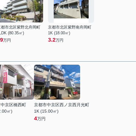
京都市北区紫野北舟岡町
京都市北区紫野南舟岡町
LDK (80.35㎡)
1K (18.00㎡)
9
3.2
万円
万円
市中京区橋西町
京都市中京区西ノ京西月光町
2.00㎡)
1K (15.00㎡)
4
万円