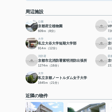
周辺施設
公園
シ
京都府立植物園
V
609ｍ（8分）
7
大学
銀
私立大谷大学短期大学部
京
914ｍ（12分）
1
消防署
図
京都市北消防署紫明消防出張所
京
1274ｍ（16分）
1
大学
私立京都ノートルダム女子大学
1645ｍ（21分）
近隣の物件