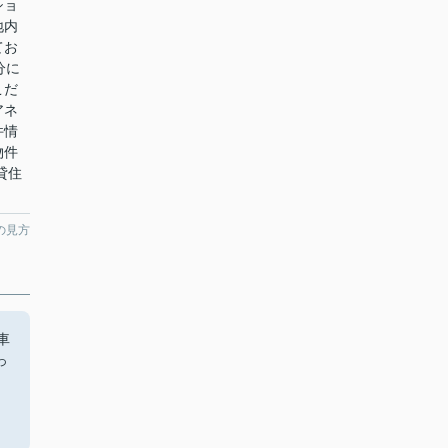
ショ
地内
てお
分に
こだ
アネ
件情
物件
貸住
の見方
車
っ