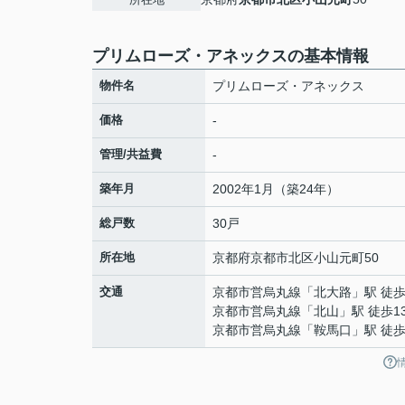
プリムローズ・アネックスの基本情報
物件名
プリムローズ・アネックス
価格
-
管理/共益費
-
築年月
2002年1月（築24年）
総戸数
30戸
所在地
京都府
京都市北区
小山元町
50
交通
京都市営烏丸線
「
北大路
」駅 徒歩
京都市営烏丸線
「
北山
」駅 徒歩1
京都市営烏丸線
「
鞍馬口
」駅 徒歩