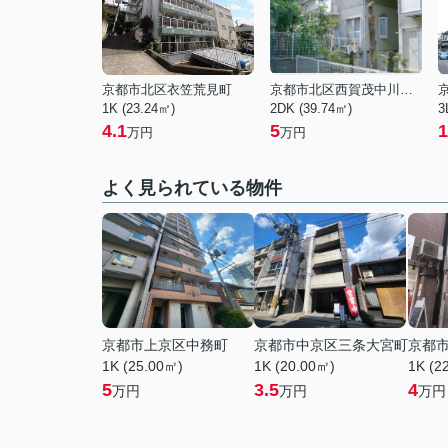
京都市北区衣笠荒見町
京都市北区西賀茂中川上町
1K (23.24㎡)
2DK (39.74㎡)
3
4.1
5
1
万円
万円
よく見られている物件
京都市上京区中務町
京都市中京区三条大宮町
京都
1K (25.00㎡)
1K (20.00㎡)
1K (2
5
3.5
4
万円
万円
万円