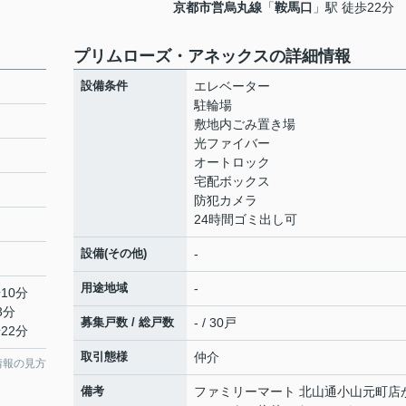
京都市営烏丸線
「
鞍馬口
」駅 徒歩22分
プリムローズ・アネックスの詳細情報
設備条件
エレベーター
駐輪場
敷地内ごみ置き場
光ファイバー
オートロック
宅配ボックス
防犯カメラ
24時間ゴミ出し可
設備(その他)
-
用途地域
-
10分
3分
募集戸数 / 総戸数
- / 30戸
22分
取引態様
仲介
情報の見方
備考
ファミリーマート 北山通小山元町店