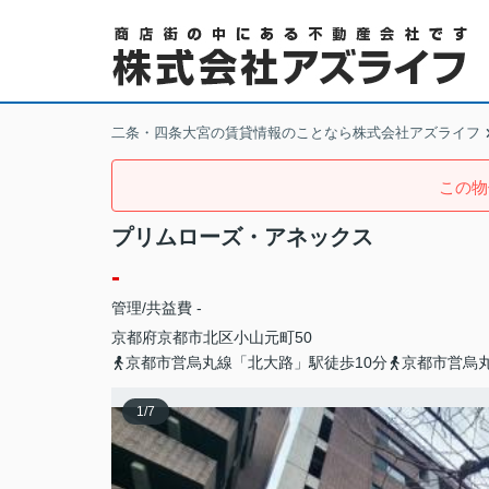
二条・四条大宮の賃貸情報のことなら株式会社アズライフ
この物
プリムローズ・アネックス
-
管理/共益費 -
京都府
京都市北区
小山元町
50
京都市営烏丸線「北大路」駅徒歩10分
京都市営烏丸
1
/
7