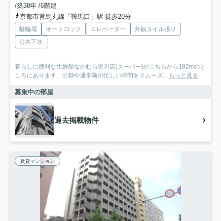
/築38年 /6階建
京都市営烏丸線「鞍馬口」駅 徒歩20分
駐輪場
オートロック
エレベーター
外観タイル張り
公共下水
暮らしに便利な生鮮館なかむら堀川店(スーパー)がこちらから182mのと
ころにあります。出勤や通学前の忙しい時間をスムーズ...
もっと見る
募集中の部屋
過去掲載物件
賃貸マンション