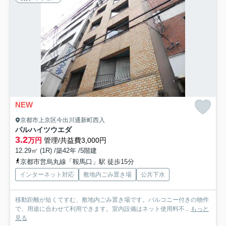
NEW
京都市上京区今出川通新町西入
パルハイツウエダ
3.2
万円
管理/共益費3,000円
12.29㎡ (1R) /築42年 /5階建
京都市営烏丸線「鞍馬口」駅 徒歩15分
インターネット対応
敷地内ごみ置き場
公共下水
移動距離が短くてすむ、敷地内ごみ置き場です。バルコニー付きの物件
で、用途に合わせて利用できます。室内設備はネット使用料不...
もっと
見る