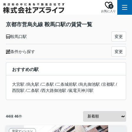
0
お気に入り
京都市営烏丸線 鞍馬口駅の賃貸一覧
鞍馬口駅
変更
条件から探す
変更
おすすめの駅
大宮駅
/
烏丸駅
/
二条駅
/
二条城前駅
/
烏丸御池駅
/
京都駅
/
西院駅
/
二条駅
/
西大路御池駅
/
嵐電天神川駅
44
棟
46
件
賃貸マンション