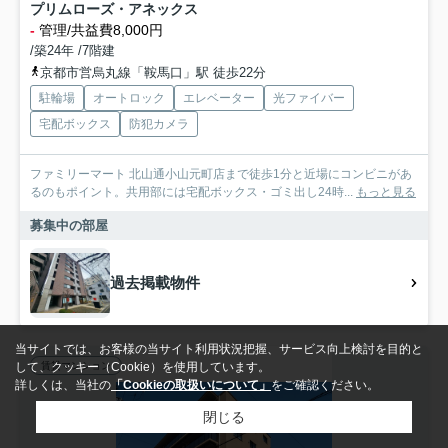
プリムローズ・アネックス
-
管理/共益費8,000円
/築24年 /7階建
京都市営烏丸線「鞍馬口」駅 徒歩22分
駐輪場
オートロック
エレベーター
光ファイバー
宅配ボックス
防犯カメラ
ファミリーマート 北山通小山元町店まで徒歩1分と近場にコンビニがあ
るのもポイント。共用部には宅配ボックス・ゴミ出し24時...
もっと見る
募集中の部屋
過去掲載物件
当サイトでは、お客様の当サイト利用状況把握、サービス向上検討を目的と
賃貸マンション
して、クッキー（Cookie）を使用しています。
詳しくは、当社の
「Cookieの取扱いについて」
をご確認ください。
閉じる