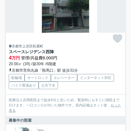
京都市上京区松屋町
スペースレジデンス西陣
4
万円
管理/共益費8,000円
20.00㎡ (1R) /築30年 /6階建
京都市営烏丸線「鞍馬口」駅 徒歩31分
駐輪場
オートロック
エレベーター
インターネット対応
バイク置場あり
公共下水
医療法人吉岡医院まで徒歩6分と近いため、緊急時にもすぐに病院まで
行けます。一口コンロが付いた物件です。室内設備はネット使...
もっと
見る
募集中の部屋