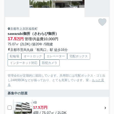
京都市上京区福長町
sawarabi御所（さわらび御所）
17.5
万円
管理/共益費10,000円
75.07㎡ (2LDK) /築20年 /5階建
京都市営烏丸線「鞍馬口」駅 徒歩16分
駐輪場
オートロック
エレベーター
宅配ボックス
インターネット対応
防犯カメラ
管理会社が定期的に巡回しています。共用部には宅配ボックス・ゴミ出
し24時間OKなどが揃っており、とても充実しています。室...
もっと見
る
募集中の部屋
4B
17.5万円
4階 / 75.07㎡ / 2LDK