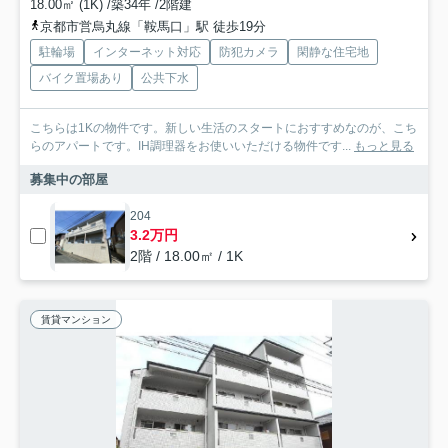
18.00㎡ (1K) /築34年 /2階建
京都市営烏丸線「鞍馬口」駅 徒歩19分
駐輪場
インターネット対応
防犯カメラ
閑静な住宅地
バイク置場あり
公共下水
こちらは1Kの物件です。新しい生活のスタートにおすすめなのが、こち
らのアパートです。IH調理器をお使いいただける物件です...
もっと見る
募集中の部屋
204
3.2万円
2階 / 18.00㎡ / 1K
賃貸マンション