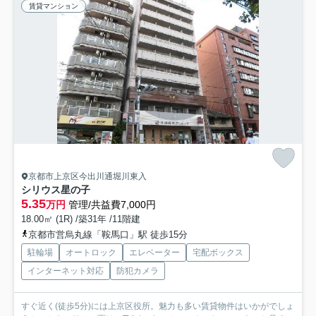
賃貸マンション
京都市上京区今出川通堀川東入
シリウス星の子
5.35
万円
管理/共益費7,000円
18.00㎡ (1R) /築31年 /11階建
京都市営烏丸線「鞍馬口」駅 徒歩15分
駐輪場
オートロック
エレベーター
宅配ボックス
インターネット対応
防犯カメラ
すぐ近く(徒歩5分)には上京区役所。魅力も多い賃貸物件はいかがでしょ