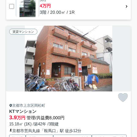
301
4万円
3階 / 20.00㎡ / 1R
賃貸マンション
京都市上京区岡松町
KTマンション
3.9
万円
管理/共益費8,000円
15.18㎡ (1K) /築42年 /3階建
京都市営烏丸線「鞍馬口」駅 徒歩12分