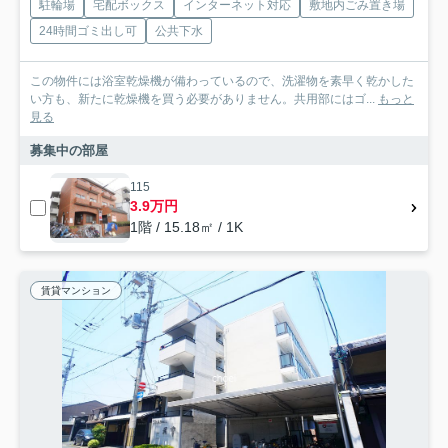
駐輪場
宅配ボックス
インターネット対応
敷地内ごみ置き場
24時間ゴミ出し可
公共下水
この物件には浴室乾燥機が備わっているので、洗濯物を素早く乾かした
い方も、新たに乾燥機を買う必要がありません。共用部にはゴ...
もっと
見る
募集中の部屋
115
3.9万円
1階 / 15.18㎡ / 1K
賃貸マンション