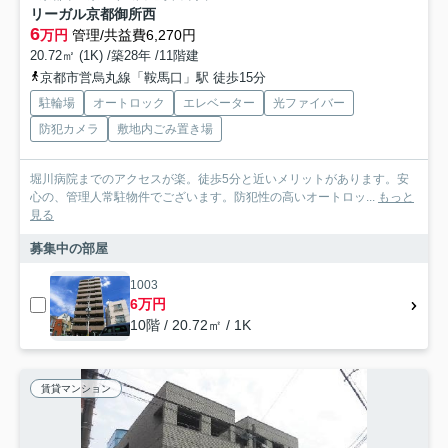
リーガル京都御所西
6
万円
管理/共益費6,270円
20.72㎡ (1K) /築28年 /11階建
京都市営烏丸線「鞍馬口」駅 徒歩15分
駐輪場
オートロック
エレベーター
光ファイバー
防犯カメラ
敷地内ごみ置き場
堀川病院までのアクセスが楽。徒歩5分と近いメリットがあります。安
心の、管理人常駐物件でございます。防犯性の高いオートロッ...
もっと
見る
募集中の部屋
1003
6万円
10階 / 20.72㎡ / 1K
賃貸マンション