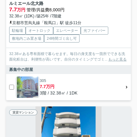
ルミエール北大路
7.7
万円
管理/共益費8,000円
32.38㎡ (1DK) /築25年 /7階建
京都市営烏丸線「鞍馬口」駅 徒歩11分
駐輪場
オートロック
エレベーター
光ファイバー
敷地内ごみ置き場
24時間ゴミ出し可
32.38㎡ある専有面積で暮らせます。毎日の身支度を一箇所でできる洗
面化粧台は、利便性が高いです。自分のタイミングでゴミ...
もっと見る
募集中の部屋
305
7.7万円
3階 / 32.38㎡ / 1DK
賃貸マンション