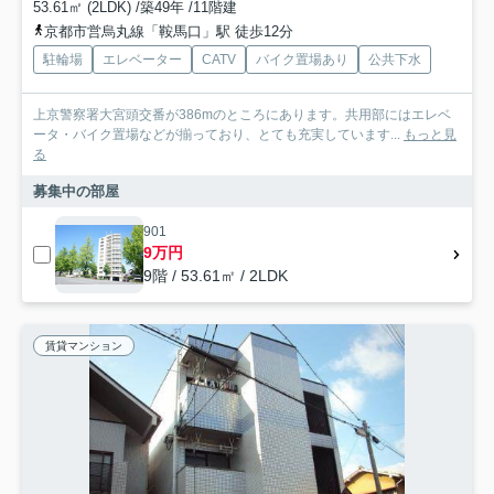
53.61㎡ (2LDK) /築49年 /11階建
京都市営烏丸線「鞍馬口」駅 徒歩12分
駐輪場
エレベーター
CATV
バイク置場あり
公共下水
上京警察署大宮頭交番が386mのところにあります。共用部にはエレベ
ータ・バイク置場などが揃っており、とても充実しています...
もっと見
る
募集中の部屋
901
9万円
9階 / 53.61㎡ / 2LDK
賃貸マンション