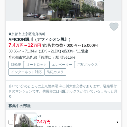
京都市上京区南舟橋町
AFICION堀川（アフィシオン堀川）
7.4
12
万円～
万円
管理/共益費7,000円～15,000円
30.36㎡～71.34㎡ (1DK～2LDK) /築33年 /11階建
京都市営烏丸線「鞍馬口」駅 徒歩16分
駐輪場
オートロック
エレベーター
宅配ボックス
インターネット対応
防犯カメラ
歩いて5分のところに上京警察署 今出川大宮交番があります。駐輪場付
きのマンションです。共用部には宅配ボックスが付いている...
もっと見
る
募集中の部屋
501
7.4万円