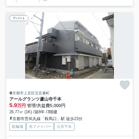
アパート
京都市上京区北玄蕃町
アールグランツ蘆山寺千本
5.9
万円
管理/共益費5,000円
26.77㎡ (1K) /築8年 /3階建
京都市営烏丸線「鞍馬口」駅 徒歩23分
駐輪場
光ファイバー
公共下水