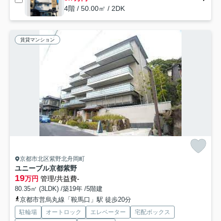
4階 / 50.00㎡ / 2DK
賃貸マンション
京都市北区紫野北舟岡町
ユニーブル京都紫野
19
万円
管理/共益費-
80.35㎡ (3LDK) /築19年 /5階建
京都市営烏丸線「鞍馬口」駅 徒歩20分
駐輪場
オートロック
エレベーター
宅配ボックス