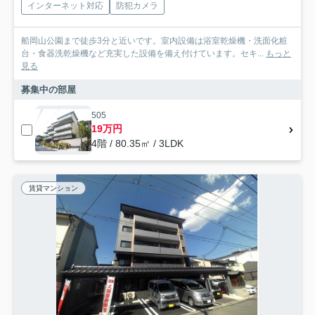
インターネット対応
防犯カメラ
船岡山公園まで徒歩3分と近いです。室内設備は浴室乾燥機・洗面化粧
台・食器洗乾燥機など充実した設備を備え付けています。セキ...
もっと
見る
募集中の部屋
505
19万円
4階 / 80.35㎡ / 3LDK
賃貸マンション