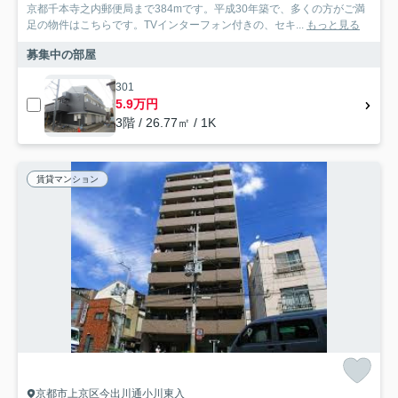
京都千本寺之内郵便局まで384mです。平成30年築で、多くの方がご満
足の物件はこちらです。TVインターフォン付きの、セキ...
もっと見る
募集中の部屋
301
5.9万円
3階 / 26.77㎡ / 1K
賃貸マンション
京都市上京区今出川通小川東入