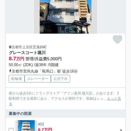
京都市上京区芝薬師町
グレースコート堀川
8.7
万円
管理/共益費5,000円
50.00㎡ (2DK) /築38年 /5階建
京都市営烏丸線「鞍馬口」駅 徒歩16分
駐輪場
エレベーター
公共下水
家から徒歩3分にドラッグストア「アイン薬局 堀川店」があります。2
駅利用できる場所にあり、アクセスが便利です。収納はシュ...
もっと見
る
募集中の部屋
402
8.7万円