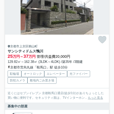
京都市上京区鶴山町
サンシティドムス鴨川
25
37
万円～
万円
管理/共益費20,000円
129.82㎡～162.38㎡ (3LDK～4LDK) /築35年 /3階建
京都市営烏丸線「鞍馬口」駅 徒歩10分
駐輪場
オートロック
エレベーター
光ファイバー
防犯カメラ
敷地内ごみ置き場
近くにはセブンイレブン 京都鞍馬口通店(徒歩5分)がありちょっとした
買い物に便利です。セキュリティ面は、TVインターホン...
もっと見る
募集中の部屋