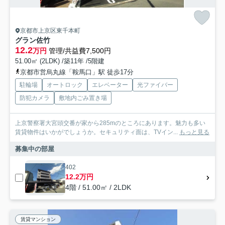
京都市上京区東千本町
グラン佐竹
12.2
万円
管理/共益費7,500円
51.00㎡ (2LDK) /築11年 /5階建
京都市営烏丸線「鞍馬口」駅 徒歩17分
駐輪場
オートロック
エレベーター
光ファイバー
防犯カメラ
敷地内ごみ置き場
上京警察署大宮頭交番が家から285mのところにあります。魅力も多い
賃貸物件はいかがでしょうか。セキュリティ面は、TVイン...
もっと見る
募集中の部屋
402
12.2万円
4階 / 51.00㎡ / 2LDK
賃貸マンション