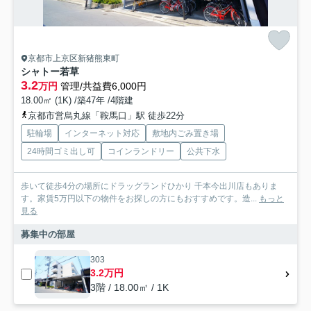
京都市上京区新猪熊東町
シャトー若草
3.2
万円
管理/共益費6,000円
18.00㎡ (1K) /築47年 /4階建
京都市営烏丸線「鞍馬口」駅 徒歩22分
駐輪場
インターネット対応
敷地内ごみ置き場
24時間ゴミ出し可
コインランドリー
公共下水
歩いて徒歩4分の場所にドラッグランドひかり 千本今出川店もありま
す。家賃5万円以下の物件をお探しの方にもおすすめです。造...
もっと
見る
募集中の部屋
303
3.2万円
3階 / 18.00㎡ / 1K