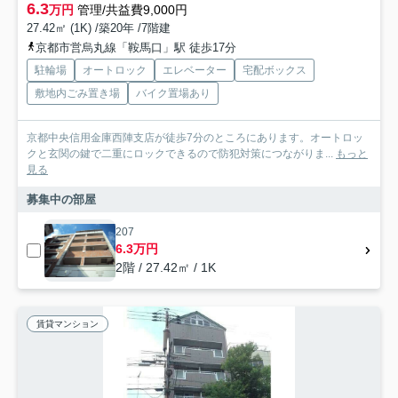
6.3
万円
管理/共益費9,000円
27.42㎡ (1K) /築20年 /7階建
京都市営烏丸線「鞍馬口」駅 徒歩17分
駐輪場
オートロック
エレベーター
宅配ボックス
敷地内ごみ置き場
バイク置場あり
京都中央信用金庫西陣支店が徒歩7分のところにあります。オートロッ
クと玄関の鍵で二重にロックできるので防犯対策につながりま...
もっと
見る
募集中の部屋
207
6.3万円
2階 / 27.42㎡ / 1K
賃貸マンション