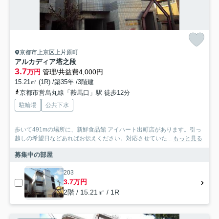
京都市上京区上片原町
アルカディア塔之段
3.7
万円
管理/共益費4,000円
15.21㎡ (1R) /築35年 /3階建
京都市営烏丸線「鞍馬口」駅 徒歩12分
駐輪場
公共下水
歩いて491mの場所に、新鮮食品館 アイハート出町店があります。引っ
越しの希望日などあればお伝えください。対応させていた...
もっと見る
募集中の部屋
203
3.7万円
2階 / 15.21㎡ / 1R