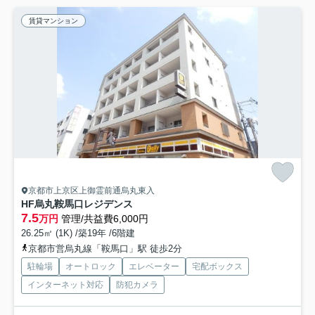
賃貸マンション
京都市上京区上御霊前通烏丸東入
HF烏丸鞍馬口レジデンス
7.5
万円
管理/共益費6,000円
26.25㎡ (1K) /築19年 /6階建
京都市営烏丸線「鞍馬口」駅 徒歩2分
駐輪場
オートロック
エレベーター
宅配ボックス
インターネット対応
防犯カメラ