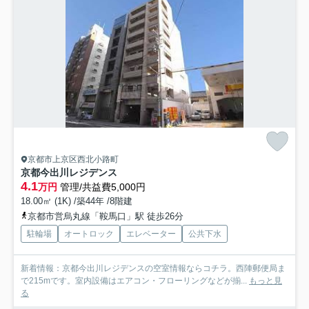
京都市上京区西北小路町
京都今出川レジデンス
4.1
万円
管理/共益費5,000円
18.00㎡ (1K) /築44年 /8階建
京都市営烏丸線「鞍馬口」駅 徒歩26分
駐輪場
オートロック
エレベーター
公共下水
新着情報：京都今出川レジデンスの空室情報ならコチラ。西陣郵便局ま
で215mです。室内設備はエアコン・フローリングなどが揃...
もっと見
る