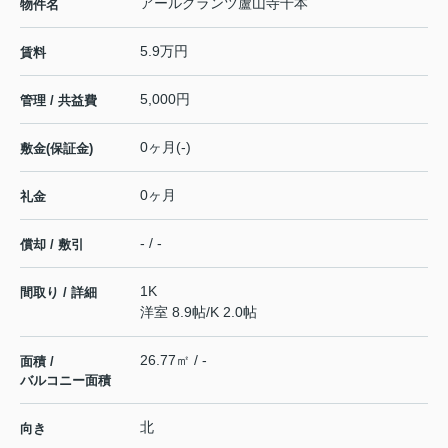
アールグランツ蘆山寺千本
物件名
5.9万円
賃料
5,000円
管理 / 共益費
0ヶ月(-)
敷金(保証金)
0ヶ月
礼金
- / -
償却 / 敷引
1K
間取り / 詳細
洋室 8.9帖
/
K 2.0帖
26.77㎡ / -
面積 /
バルコニー面積
北
向き