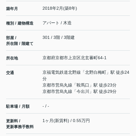
2018年2月(築8年)
築年月
アパート / 木造
種別 / 建物構造
301 / 3階 / 3階建
部屋 /
所在階 / 階建て
京都府
京都市上京区
北玄蕃町
64-1
所在地
京福電気鉄道北野線
「
北野白梅町
」駅 徒歩24
交通
分
京都市営烏丸線
「
鞍馬口
」駅 徒歩23分
京都市営烏丸線
「
今出川
」駅 徒歩29分
- / -
駐車場 / 月額
1ヶ月(新賃料) / 0.55万円
更新料 /
更新事務手数料