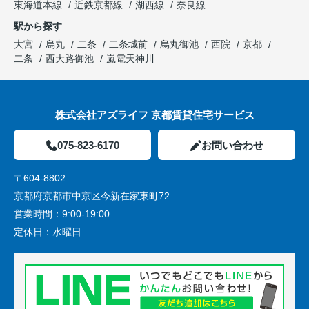
東海道本線
近鉄京都線
湖西線
奈良線
駅から探す
大宮
烏丸
二条
二条城前
烏丸御池
西院
京都
二条
西大路御池
嵐電天神川
株式会社アズライフ 京都賃貸住宅サービス
075-823-6170
お問い合わせ
〒604-8802
京都府京都市中京区今新在家東町72
営業時間：
9:00-19:00
定休日：
水曜日