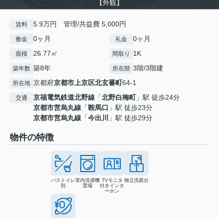
【外観】
5.9万円 管理/共益費 5,000円
賃料
0ヶ月
0ヶ月
敷金
礼金
26.77㎡
1K
面積
間取り
築8年
3階/3階建
築年数
所在階
京都府
京都市上京区
北玄蕃町
64-1
所在地
京福電気鉄道北野線
「
北野白梅町
」駅 徒歩24分
交通
京都市営烏丸線
「
鞍馬口
」駅 徒歩23分
京都市営烏丸線
「
今出川
」駅 徒歩29分
物件の特徴
バストイレ
室内洗濯機
TVモニタ
独立洗面台
別
置場
付きインタ
ーホン