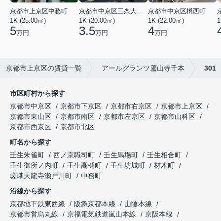
京都市上京区中務町
京都市中京区三条大宮町
京都市中京区橋西町
1K (25.00㎡)
1K (20.00㎡)
1K (22.00㎡)
1
5
3.5
4
万円
万円
万円
京都市上京区の賃貸一覧
アールグランツ蘆山寺千本
301
市区町村から探す
京都市中京区
京都市下京区
京都市右京区
京都市上京区
京都市東山区
京都市南区
京都市左京区
京都市山科区
京都市西京区
京都市北区
町名から探す
壬生朱雀町
西ノ京職司町
壬生馬場町
壬生相合町
壬生御所ノ内町
壬生高樋町
壬生坊城町
材木町
嵯峨天龍寺瀬戸川町
中務町
沿線から探す
京都地下鉄東西線
阪急京都本線
山陰本線
京都市営烏丸線
京福電気鉄道嵐山本線
京阪本線