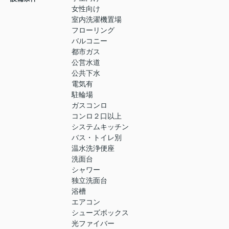
女性向け
室内洗濯機置場
フローリング
バルコニー
都市ガス
公営水道
公共下水
電気有
駐輪場
ガスコンロ
コンロ２口以上
システムキッチン
バス・トイレ別
温水洗浄便座
洗面台
シャワー
独立洗面台
浴槽
エアコン
シューズボックス
光ファイバー