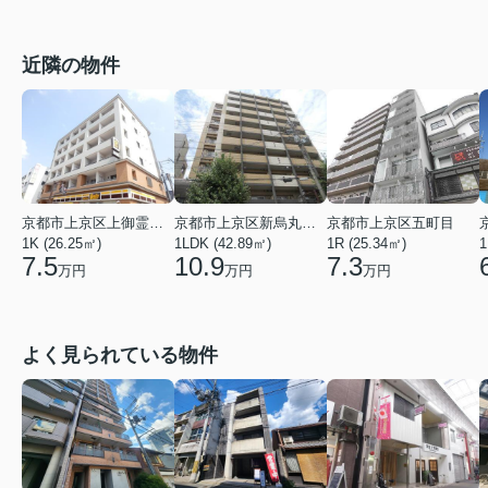
近隣の物件
京都市上京区上御霊前通烏丸東入上御霊前町
京都市上京区新烏丸頭町
京都市上京区五町目
1K (26.25㎡)
1LDK (42.89㎡)
1R (25.34㎡)
1
7.5
10.9
7.3
万円
万円
万円
よく見られている物件