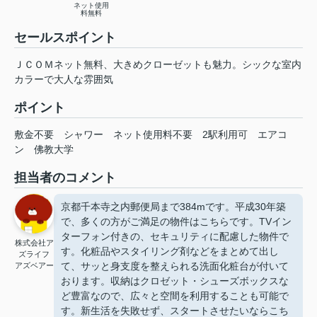
ネット使用
料無料
セールスポイント
ＪＣＯＭネット無料、大きめクローゼットも魅力。シックな室内
カラーで大人な雰囲気
ポイント
敷金不要
シャワー
ネット使用料不要
2駅利用可
エアコ
ン
佛教大学
担当者のコメント
京都千本寺之内郵便局まで384mです。平成30年築
で、多くの方がご満足の物件はこちらです。TVイン
ターフォン付きの、セキュリティに配慮した物件で
株式会社ア
す。化粧品やスタイリング剤などをまとめて出し
ズライフ
て、サッと身支度を整えられる洗面化粧台が付いて
アズベアー
おります。収納はクロゼット・シューズボックスな
ど豊富なので、広々と空間を利用することも可能で
す。新生活を失敗せず、スタートさせたいならこち