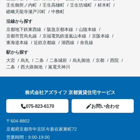
壬生御所ノ内町
壬生高樋町
壬生坊城町
材木町
嵯峨天龍寺瀬戸川町
中務町
沿線から探す
京都地下鉄東西線
阪急京都本線
山陰本線
京都市営烏丸線
京福電気鉄道嵐山本線
京阪本線
東海道本線
近鉄京都線
湖西線
奈良線
駅から探す
大宮
烏丸
二条
二条城前
烏丸御池
京都
西院
二条
西大路御池
嵐電天神川
株式会社アズライフ 京都賃貸住宅サービス
075-823-6170
お問い合わせ
〒604-8802
京都府京都市中京区今新在家東町72
営業時間：
9:00-19:00