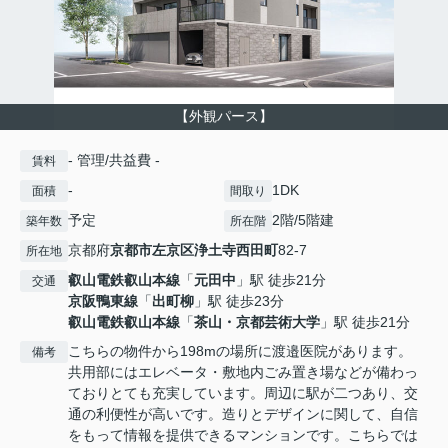
【外観パース】
- 管理/共益費 -
賃料
-
1DK
面積
間取り
予定
2階/5階建
築年数
所在階
京都府
京都市左京区
浄土寺西田町
82-7
所在地
叡山電鉄叡山本線
「
元田中
」駅 徒歩21分
交通
京阪鴨東線
「
出町柳
」駅 徒歩23分
叡山電鉄叡山本線
「
茶山・京都芸術大学
」駅 徒歩21分
こちらの物件から198mの場所に渡邉医院があります。
備考
共用部にはエレベータ・敷地内ごみ置き場などが備わっ
ておりとても充実しています。周辺に駅が二つあり、交
通の利便性が高いです。造りとデザインに関して、自信
をもって情報を提供できるマンションです。こちらでは