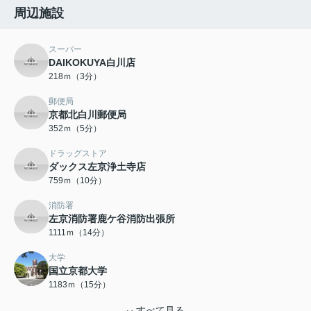
周辺施設
スーパー
DAIKOKUYA白川店
218ｍ（3分）
郵便局
京都北白川郵便局
352ｍ（5分）
ドラッグストア
ダックス左京浄土寺店
759ｍ（10分）
消防署
左京消防署鹿ケ谷消防出張所
1111ｍ（14分）
大学
国立京都大学
1183ｍ（15分）
すべて見る