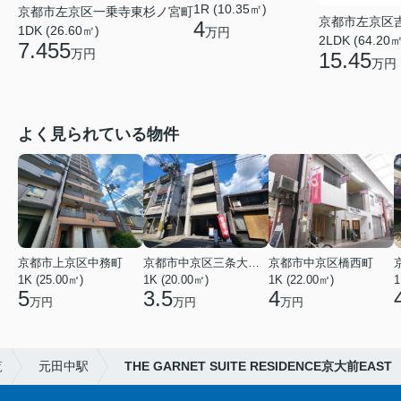
1R (10.35㎡)
京都市左京区一乗寺東杉ノ宮町
京都市左京区
4
1DK (26.60㎡)
万円
2LDK (64.20㎡
7.455
万円
15.45
万円
よく見られている物件
京都市上京区中務町
京都市中京区三条大宮町
京都市中京区橋西町
1K (25.00㎡)
1K (20.00㎡)
1K (22.00㎡)
1
5
3.5
4
万円
万円
万円
覧
元田中駅
THE GARNET SUITE RESIDENCE京大前EAST