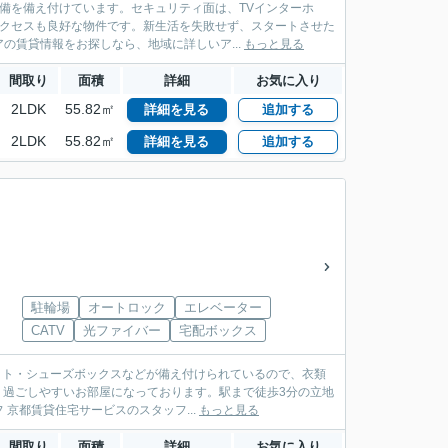
備を備え付けています。セキュリティ面は、TVインターホ
アクセスも良好な物件です。新生活を失敗せず、スタートさせた
の賃貸情報をお探しなら、地域に詳しいア...
もっと見る
間取り
面積
詳細
お気に入り
2LDK
55.82㎡
詳細を見る
追加する
2LDK
55.82㎡
詳細を見る
追加する
駐輪場
オートロック
エレベーター
CATV
光ファイバー
宅配ボックス
ット・シューズボックスなどが備え付けられているので、衣類
、過ごしやすいお部屋になっております。駅まで徒歩3分の立地
京都賃貸住宅サービスのスタッフ...
もっと見る
間取り
面積
詳細
お気に入り