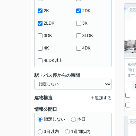
賃貸
2K
2DK
2LDK
3K
3DK
3LDK
4K
4DK
4LDK以上
京都
面は
駅・バス停からの時間
ます
建物構造
追加する
情報公開日
指定しない
本日
賃貸
3日以内
1週間以内