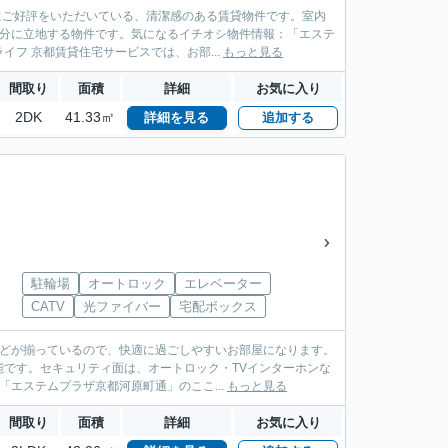
にご好評をいただいている、清潔感のある賃貸物件です。室内
9分に立地する物件です。気になるイチオシ物件情報：「エステ
フ 京都賃貸住宅サービスでは、お部...
もっと見る
間取り
面積
詳細
お気に入り
2DK
41.33㎡
詳細を見る
追加する
駐輪場
オートロック
エレベーター
CATV
光ファイバー
宅配ボックス
などが揃っているので、快適に過ごしやすいお部屋になります。
です。セキュリティ面は、オートロック・TVインターホンな
エステムプラザ京都河原町通」のここ...
もっと見る
間取り
面積
詳細
お気に入り