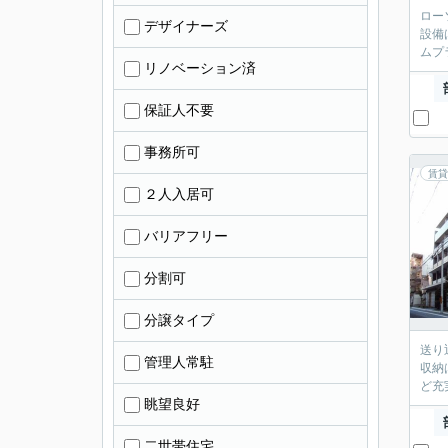
ロー
デザイナーズ
設備
ムプ
リノベーション済
保証人不要
事務所可
賃貸
２人入居可
バリアフリー
分割可
分譲タイプ
送り
管理人常駐
収納
ど充
眺望良好
二世帯住宅