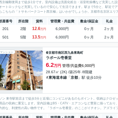
西京極郵便局まで徒歩1分です。室内設備は洗面化粧台・浴室乾燥機など充実した設
オートロックなど充実しているので安心して生活できます。駅まで5分と、駅近で
らこちらの「トサキパークコート西京極」はいかがでしょうか。京都市右京区エリア
部屋番号
所在階
賃料
管理費・共益費
敷金/保証金
礼金
12.6
201
2階
6,000円
0ヶ月
2ヶ月
万円
13.5
501
5階
6,000円
0ヶ月
2ヶ月
万円
マンション
京都市南区
西九条東島町
ラポール壱番堂
6.2
万円
管理/共益費6,000円
28.67㎡ (2K) /築25年 /8階建
東海道本線
「
京都
」駅 徒歩10分
ソン 東寺駅前店まで徒歩3分と近場にコンビニがあるのもポイント。収納はクロゼ
用品の収納に重宝します。室内設備はBS・CATV・エアコンなど豊富に揃っており
力的な、利便性の高い物件です。「ラポール壱番堂」のここがイチオシ。アズライフ 
部屋番号
所在階
賃料
管理費・共益費
敷金/保証金
礼金