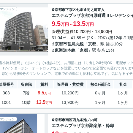
マンション
京都市下京区
七条通間之町東入
エステムプラザ京都河原町通Ⅱレジデンシ
9.5
13.5
万円～
万円
管理/共益費10,200円～13,900円
31.04㎡～41.89㎡ (2K～2DK) /築12年 /11
京都市営烏丸線
「
京都
」駅 徒歩10分
東海道本線
「
京都
」駅 徒歩13分
塩小路郵便局まで歩いてすぐ(徒歩4分)。共用部にはゴミ出し24時間OK・宅配ボ
、TVインターホン・オートロックなどを設置しているので安全面でも優れておりま
。駅から徒歩6分のマンションで、電車での通勤にも便利な立地です。気になるイチオ
部屋番号
所在階
賃料
管理費・共益費
敷金/保証金
礼金
9.5
303
7階
10,200円
0ヶ月
1ヶ月
万円
13.5
1001
10階
13,900円
1ヶ月
1ヶ月
万円
マンション
京都市南区
西九条池ノ内町
エステムプラザ京都聚楽第・粋邸