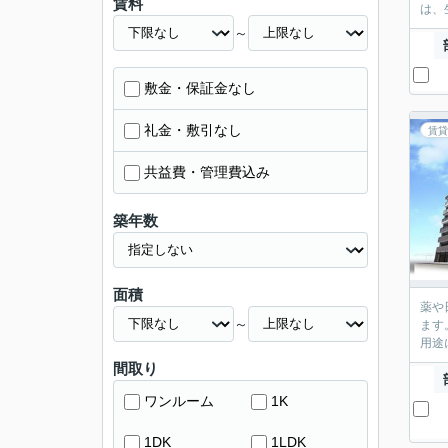
賃料
は、
～
敷金・保証金なし
礼金・敷引なし
賃貸
共益費・管理費込み
築年数
面積
薬や
～
ます
用途
間取り
ワンルーム
1K
1DK
1LDK