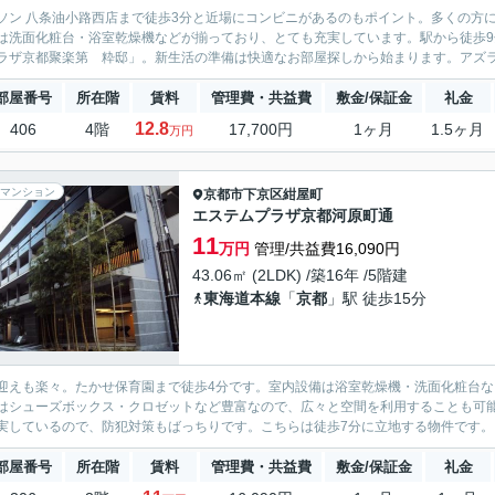
ソン 八条油小路西店まで徒歩3分と近場にコンビニがあるのもポイント。多くの方
は洗面化粧台・浴室乾燥機などが揃っており、とても充実しています。駅から徒歩
ラザ京都聚楽第 粋邸」。新生活の準備は快適なお部屋探しから始まります。アズライ
部屋番号
所在階
賃料
管理費・共益費
敷金/保証金
礼金
12.8
406
4階
17,700円
1ヶ月
1.5ヶ月
万円
マンション
京都市下京区
紺屋町
エステムプラザ京都河原町通
11
万円
管理/共益費16,090円
43.06㎡ (2LDK) /築16年 /5階建
東海道本線
「
京都
」駅 徒歩15分
迎えも楽々。たかせ保育園まで徒歩4分です。室内設備は浴室乾燥機・洗面化粧台
はシューズボックス・クロゼットなど豊富なので、広々と空間を利用することも可能
実しているので、防犯対策もばっちりです。こちらは徒歩7分に立地する物件です。「
部屋番号
所在階
賃料
管理費・共益費
敷金/保証金
礼金