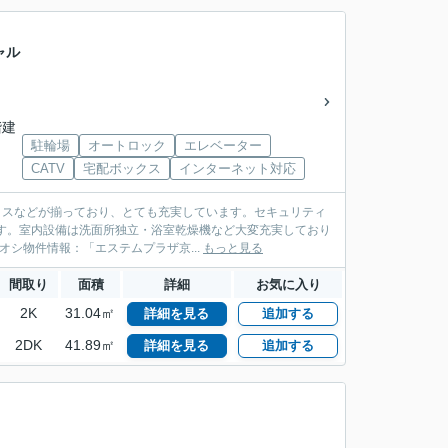
ャル
階建
駐輪場
オートロック
エレベーター
CATV
宅配ボックス
インターネット対応
ックスなどが揃っており、とても充実しています。セキュリティ
す。室内設備は洗面所独立・浴室乾燥機など大変充実しており
シ物件情報：「エステムプラザ京...
もっと見る
間取り
面積
詳細
お気に入り
2K
31.04㎡
詳細を見る
追加する
2DK
41.89㎡
詳細を見る
追加する