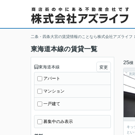
二条・四条大宮の賃貸情報のことなら株式会社アズライフ
東海道本線の賃貸一覧
25
棟
東海道本線
変更
賃貸
アパート
マンション
一戸建て
募集中のみ表示
キッ
とい