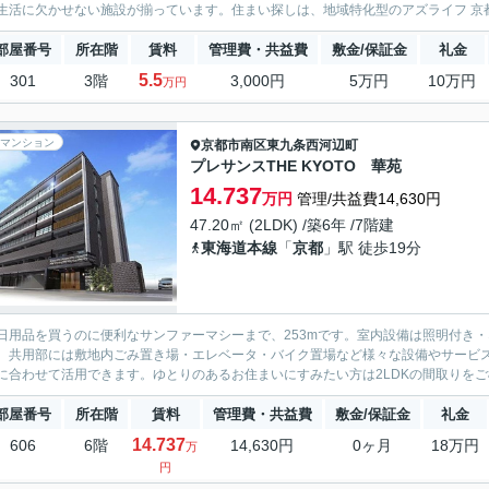
生活に欠かせない施設が揃っています。住まい探しは、地域特化型のアズライフ 京
部屋番号
所在階
賃料
管理費・共益費
敷金/保証金
礼金
5.5
301
3階
3,000円
5万円
10万円
万円
マンション
京都市南区
東九条西河辺町
プレサンスTHE KYOTO 華苑
14.737
万円
管理/共益費14,630円
47.20㎡ (2LDK) /築6年 /7階建
東海道本線
「
京都
」駅 徒歩19分
日用品を買うのに便利なサンファーマシーまで、253mです。室内設備は照明付き
。共用部には敷地内ごみ置き場・エレベータ・バイク置場など様々な設備やサービ
に合わせて活用できます。ゆとりのあるお住まいにすみたい方は2LDKの間取りをご検
部屋番号
所在階
賃料
管理費・共益費
敷金/保証金
礼金
14.737
606
6階
14,630円
0ヶ月
18万円
万
円