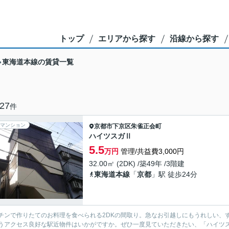
トップ
エリアから探す
沿線から探す
東海道本線の賃貸一覧
27
件
マンション
京都市下京区
朱雀正会町
ハイツスガⅡ
5.5
万円
管理/共益費3,000円
32.00㎡ (2DK) /築49年 /3階建
東海道本線
「
京都
」駅 徒歩24分
チンで作りたてのお料理を食べられる2DKの間取り。急なお引越しにもうれしい、
うアクセス良好な駅近物件はいかがですか。ぜひ一度見ていただきたい、「ハイツ