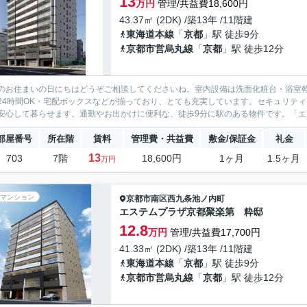
13
万円
管理/共益費18,600円
43.37㎡ (2DK) /築13年 /11階建
東海道本線
「
京都
」駅 徒歩9分
京都市営烏丸線
「
京都
」駅 徒歩12分
のお住まいの日にちはどうぞご相談してくださいね。室内設備は洗面化粧台・浴室
24時間OK・宅配ボックスなどが揃っており、とても充実しています。セキュリテ
安心して暮らせます。通勤やお出かけに便利な、徒歩9分に駅のある物件です。「エス
部屋番号
所在階
賃料
管理費・共益費
敷金/保証金
礼金
13
703
7階
18,600円
1ヶ月
1.5ヶ月
万円
マンション
京都市南区
西九条池ノ内町
エステムプラザ京都聚楽第 粋邸
12.8
万円
管理/共益費17,700円
41.33㎡ (2DK) /築13年 /11階建
東海道本線
「
京都
」駅 徒歩9分
京都市営烏丸線
「
京都
」駅 徒歩12分