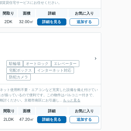
都賃貸住宅サービスにお任せください。
間取り
面積
詳細
お気に入り
2DK
32.00㎡
詳細を見る
追加する
駐輪場
オートロック
エレベーター
宅配ボックス
インターネット対応
防犯カメラ
・ネット使用料不要・エアコンなど充実した設備を備え付けてい
スが揃っているので便利です。この物件はバルコニー付きで、
討ください。京都市南区にお引越し...
もっと見る
間取り
面積
詳細
お気に入り
2LDK
47.20㎡
詳細を見る
追加する