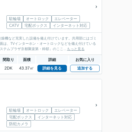
駐輪場
オートロック
エレベーター
CATV
宅配ボックス
インターネット対応
乾燥機など充実した設備を備え付けています。共用部にはゴミ
ィ面は、TVインターホン・オートロックなどを備え付けている
テムプラザ京都聚楽第・粋邸」のここ...
もっと見る
間取り
面積
詳細
お気に入り
2DK
43.37㎡
詳細を見る
追加する
駐輪場
オートロック
エレベーター
宅配ボックス
インターネット対応
防犯カメラ