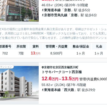
46.03㎡ (2DK) /築20年 /10階建
東海道本線
「
京都
」駅 徒歩5分
京都市営烏丸線
「
京都
」駅 徒歩6分
て4分の場所には京都中央信用金庫八条口支店があります。収納はクロゼット・シ
す。共用部にはゴミ出し24時間OK・宅配ボックスなどが揃っており、とても充実
どを備え付けているので安心して暮らせます。この物件は駅から徒歩5分のマンション
部屋番号
所在階
賃料
管理費・共益費
敷金/保証金
礼金
13
702
7階
8,500円
1ヶ月
1ヶ月
万円
マンション
京都市右京区
西京極西川町
トサキパークコート西京極
12.6
13.5
万円～
万円
管理/共益費6,000
55.82㎡ (2LDK) /築7年 /5階建
東海道本線
「
西大路
」駅 徒歩29分