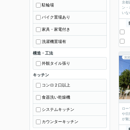
京都
駐輪場
ン・
いな
バイク置場あり
家具・家電付き
洗濯機置場有
構造・工法
賃貸
外観タイル張り
キッチン
コンロ２口以上
食器洗い乾燥機
ロー
システムキッチン
や日
が魅
カウンターキッチン