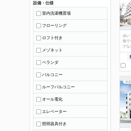
設備・仕様
室内洗濯機置場
フローリング
歩い
ロフト付き
能で
クな
メゾネット
ベランダ
バルコニー
賃貸
ルーフバルコニー
オール電化
エレベーター
照明器具付き