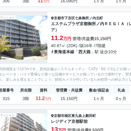
11
306
3階
16,090円
1ヶ月
1ヶ月
万円
マンション
京都市下京区
七条御所ノ内北町
エステムプラザ京都御所ノ内ＲＥＧＩＡ（
ア）
11.2
万円
管理/共益費15,150円
40.87㎡ (2DK) /築16年 /7階建
東海道本線
「
西大路
」駅 徒歩10分
武田病院まで157mです。室内設備はシステムキッチン・CATV・BS･CSなどが
エレベータ・バイク置場など様々な設備やサービスが揃っているので便利です。管
ら、楽しみも増えることでしょう。防犯カメラが付いているため犯罪への抑止力となり
部屋番号
所在階
賃料
管理費・共益費
敷金/保証金
礼金
11.2
315
3階
15,150円
1ヶ月
0ヶ月
万円
マンション
京都市南区
東九条上殿田町
レジディア京都駅前
13
万円
管理/共益費8,500円