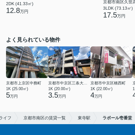
京都市南区久世
2DK (41.33㎡)
3LDK (73.13㎡)
12.8
万円
17.5
万円
よく見られている物件
京都市上京区中務町
京都市中京区三条大宮町
京都市中京区橋西町
1K (25.00㎡)
1K (20.00㎡)
1K (22.00㎡)
1
5
3.5
4
万円
万円
万円
ライフ
京都市南区の賃貸一覧
東寺駅
ラポール壱番堂