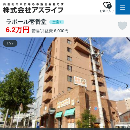
0
お気に入り
ラポール壱番堂
空室1
6.2万円
管理/共益費 6,000円
1
/
29