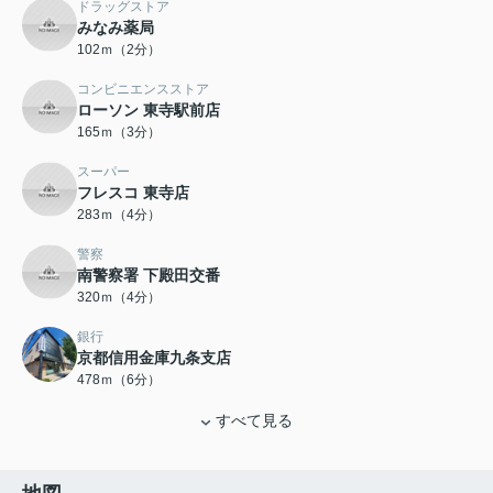
ドラッグストア
みなみ薬局
102ｍ（2分）
コンビニエンスストア
ローソン 東寺駅前店
165ｍ（3分）
スーパー
フレスコ 東寺店
283ｍ（4分）
警察
南警察署 下殿田交番
320ｍ（4分）
銀行
京都信用金庫九条支店
478ｍ（6分）
すべて見る