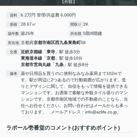
【外観】
6.2万円 管理/共益費 6,000円
賃料
28.67㎡
2K
面積
間取り
築25年
5階/8階建
築年数
所在階
京都府
京都市南区
西九条東島町
58
所在地
近鉄京都線
「
東寺
」駅 徒歩3分
交通
東海道本線
「
京都
」駅 徒歩10分
京都市営烏丸線
「
九条
」駅 徒歩8分
薬や日用品を買うのに便利なみなみ薬局まで102mで
備考
す。駅が周辺に2つあるので行動範囲が広がります。造
りとデザインに関して、自信をもって情報を提供できる
マンションです。お洒落で素敵な外観タイル張りのマン
ションです。京都市南区地域での不動産のことなら、当
社へお任せください。お問い合わせはメールからも承っ
ております。 メールアドレス：info@azlife.co.jp。
ラポール壱番堂のコメント(おすすめポイント)