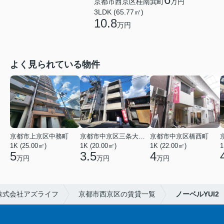
京都市西京区桂南巽町
万円
3LDK (65.77㎡)
10.8
万円
よく見られている物件
京都市上京区中務町
京都市中京区三条大宮町
京都市中京区橋西町
1K (25.00㎡)
1K (20.00㎡)
1K (22.00㎡)
1
5
3.5
4
万円
万円
万円
株式会社アズライフ
京都市西京区の賃貸一覧
ノーベルYUI2