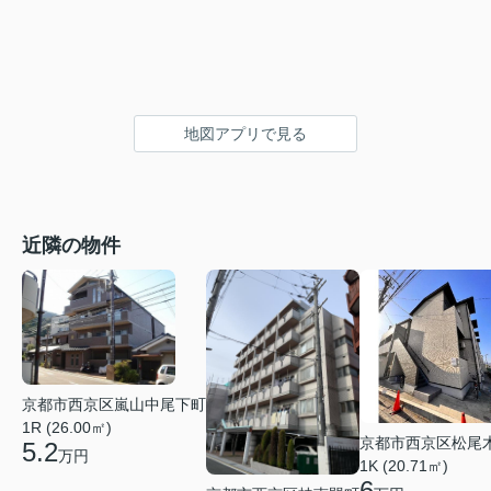
地図アプリで見る
近隣の物件
京都市西京区嵐山中尾下町
1R (26.00㎡)
京都市西京区松尾
5.2
万円
1K (20.71㎡)
6