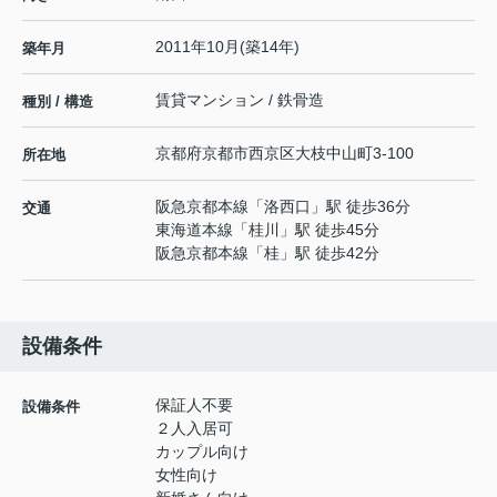
2011年10月(築14年)
築年月
賃貸マンション / 鉄骨造
種別 / 構造
京都府
京都市西京区
大枝中山町
3-100
所在地
阪急京都本線
「
洛西口
」駅 徒歩36分
交通
東海道本線
「
桂川
」駅 徒歩45分
阪急京都本線
「
桂
」駅 徒歩42分
設備条件
保証人不要
設備条件
２人入居可
カップル向け
女性向け