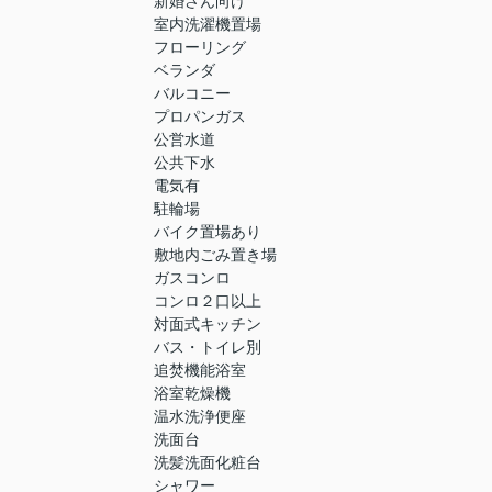
新婚さん向け
室内洗濯機置場
フローリング
ベランダ
バルコニー
プロパンガス
公営水道
公共下水
電気有
駐輪場
バイク置場あり
敷地内ごみ置き場
ガスコンロ
コンロ２口以上
対面式キッチン
バス・トイレ別
追焚機能浴室
浴室乾燥機
温水洗浄便座
洗面台
洗髪洗面化粧台
シャワー