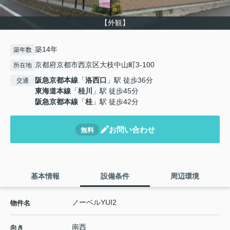
【外観】
築14年
築年数
京都府京都市西京区大枝中山町3-100
所在地
阪急京都本線
「
洛西口
」駅 徒歩36分
交通
東海道本線
「
桂川
」駅 徒歩45分
阪急京都本線
「
桂
」駅 徒歩42分
お問い合わせ
無料
基本情報
設備条件
周辺環境
ノーベルYUI2
物件名
南西
向き