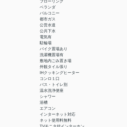
フローリング
ベランダ
バルコニー
都市ガス
公営水道
公共下水
電気有
駐輪場
バイク置場あり
洗濯機置場有
敷地内ごみ置き場
外観タイル張り
IHクッキングヒーター
コンロ１口
バス・トイレ別
温水洗浄便座
シャワー
浴槽
エアコン
インターネット対応
ネット使用料無料
TVモニタ付インターホン