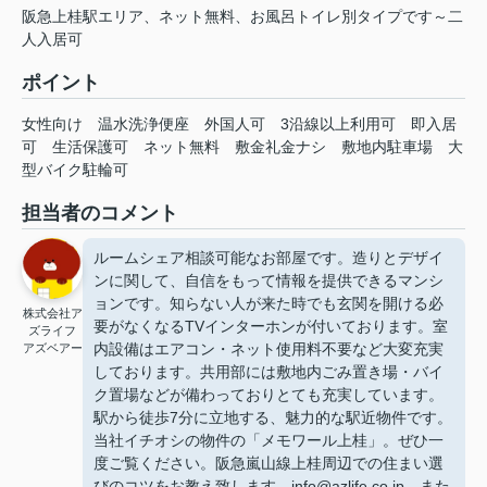
阪急上桂駅エリア、ネット無料、お風呂トイレ別タイプです～二
人入居可
ポイント
女性向け
温水洗浄便座
外国人可
3沿線以上利用可
即入居
可
生活保護可
ネット無料
敷金礼金ナシ
敷地内駐車場
大
型バイク駐輪可
担当者のコメント
ルームシェア相談可能なお部屋です。造りとデザイ
ンに関して、自信をもって情報を提供できるマンシ
ョンです。知らない人が来た時でも玄関を開ける必
株式会社ア
要がなくなるTVインターホンが付いております。室
ズライフ
内設備はエアコン・ネット使用料不要など大変充実
アズベアー
しております。共用部には敷地内ごみ置き場・バイ
ク置場などが備わっておりとても充実しています。
駅から徒歩7分に立地する、魅力的な駅近物件です。
当社イチオシの物件の「メモワール上桂」。ぜひ一
度ご覧ください。阪急嵐山線上桂周辺での住まい選
びのコツをお教え致します。info@azlife.co.jp、また