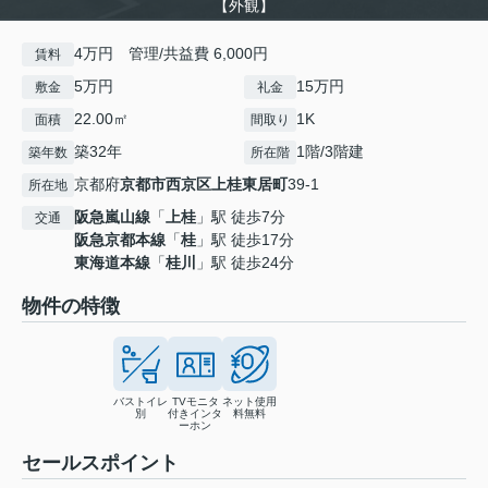
【外観】
4万円 管理/共益費 6,000円
賃料
5万円
15万円
敷金
礼金
22.00㎡
1K
面積
間取り
築32年
1階/3階建
築年数
所在階
京都府
京都市西京区
上桂東居町
39-1
所在地
阪急嵐山線
「
上桂
」駅 徒歩7分
交通
阪急京都本線
「
桂
」駅 徒歩17分
東海道本線
「
桂川
」駅 徒歩24分
物件の特徴
バストイレ
TVモニタ
ネット使用
別
付きインタ
料無料
ーホン
セールスポイント