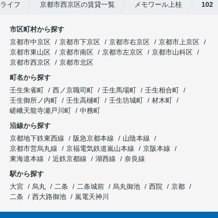
ライフ
京都市西京区の賃貸一覧
メモワール上桂
102
市区町村から探す
京都市中京区
京都市下京区
京都市右京区
京都市上京区
京都市東山区
京都市南区
京都市左京区
京都市山科区
京都市西京区
京都市北区
町名から探す
壬生朱雀町
西ノ京職司町
壬生馬場町
壬生相合町
壬生御所ノ内町
壬生高樋町
壬生坊城町
材木町
嵯峨天龍寺瀬戸川町
中務町
沿線から探す
京都地下鉄東西線
阪急京都本線
山陰本線
京都市営烏丸線
京福電気鉄道嵐山本線
京阪本線
東海道本線
近鉄京都線
湖西線
奈良線
駅から探す
大宮
烏丸
二条
二条城前
烏丸御池
西院
京都
二条
西大路御池
嵐電天神川