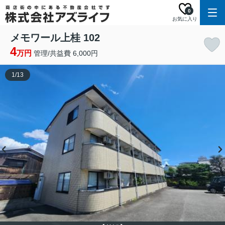
0
お気に入り
メモワール上桂 102
4
万円
管理/共益費 6,000円
1
/
13