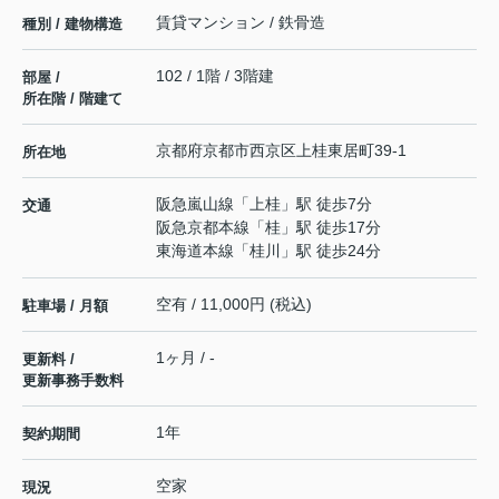
賃貸マンション / 鉄骨造
種別 / 建物構造
102 / 1階 / 3階建
部屋 /
所在階 / 階建て
京都府
京都市西京区
上桂東居町
39-1
所在地
阪急嵐山線
「
上桂
」駅 徒歩7分
交通
阪急京都本線
「
桂
」駅 徒歩17分
東海道本線
「
桂川
」駅 徒歩24分
空有 / 11,000円 (税込)
駐車場 / 月額
1ヶ月 / -
更新料 /
更新事務手数料
1年
契約期間
空家
現況