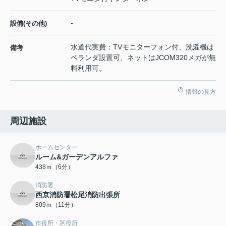
-
設備(その他)
水道代実費：TVモニターフォン付、洗濯機は
備考
ベランダ設置可、ネットはJCOM320メガが無
料利用可。
情報の見方
周辺施設
ホームセンター
ルーム&ガーデンアルファ
438ｍ（6分）
消防署
西京消防署松尾消防出張所
809ｍ（11分）
市役所・区役所