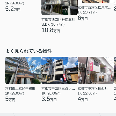
1R (26.00㎡)
1
5.2
京都市西京区松尾木ノ曽町
万円
1K (20.71㎡)
6
万円
京都市西京区桂南巽町
3LDK (65.77㎡)
10.8
万円
よく見られている物件
京都市上京区中務町
京都市中京区三条大宮町
京都市中京区橋西町
1K (25.00㎡)
1K (20.00㎡)
1K (22.00㎡)
1
5
3.5
4
万円
万円
万円