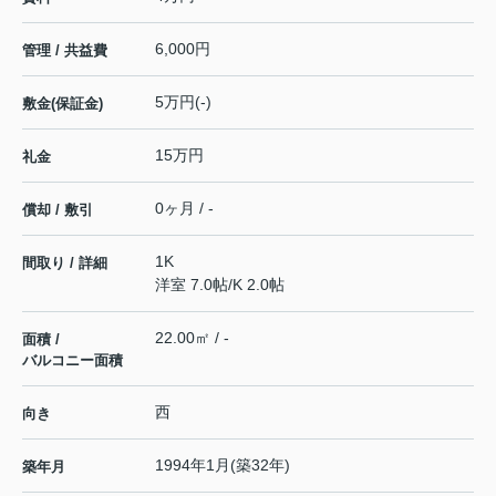
6,000円
管理 / 共益費
5万円(-)
敷金(保証金)
15万円
礼金
0ヶ月 / -
償却 / 敷引
1K
間取り / 詳細
洋室 7.0帖
/
K 2.0帖
22.00㎡ / -
面積 /
バルコニー面積
西
向き
1994年1月(築32年)
築年月