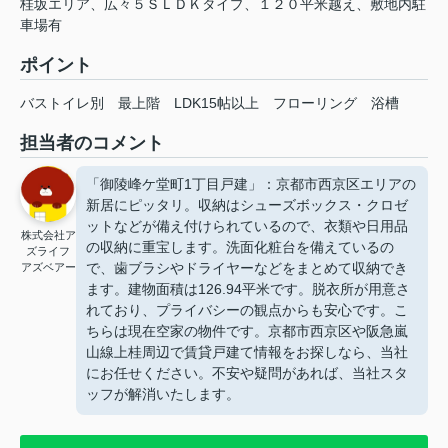
桂坂エリア、広々５ＳＬＤＫタイプ、１２０平米越え、敷地内駐
車場有
ポイント
バストイレ別
最上階
LDK15帖以上
フローリング
浴槽
担当者のコメント
「御陵峰ケ堂町1丁目戸建」：京都市西京区エリアの
新居にピッタリ。収納はシューズボックス・クロゼ
ットなどが備え付けられているので、衣類や日用品
株式会社ア
の収納に重宝します。洗面化粧台を備えているの
ズライフ
で、歯ブラシやドライヤーなどをまとめて収納でき
アズベアー
ます。建物面積は126.94平米です。脱衣所が用意さ
れており、プライバシーの観点からも安心です。こ
ちらは現在空家の物件です。京都市西京区や阪急嵐
山線上桂周辺で賃貸戸建て情報をお探しなら、当社
にお任せください。不安や疑問があれば、当社スタ
ッフが解消いたします。