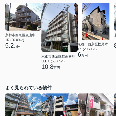
京都市西京区嵐山中尾下町
1R (26.00㎡)
1
5.2
京都市西京区松尾木ノ曽町
万円
1K (20.71㎡)
6
万円
京都市西京区桂南巽町
3LDK (65.77㎡)
10.8
万円
よく見られている物件