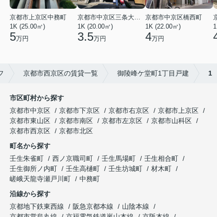
京都市上京区中務町
京都市中京区三条大宮町
京都市中京区橋西町
1K (25.00㎡)
1K (20.00㎡)
1K (22.00㎡)
1
5
3.5
4
万円
万円
万円
フ
京都市西京区の賃貸一覧
御陵峰ケ堂町1丁目戸建
1
市区町村から探す
京都市中京区
京都市下京区
京都市右京区
京都市上京区
京都市東山区
京都市南区
京都市左京区
京都市山科区
京都市西京区
京都市北区
町名から探す
壬生朱雀町
西ノ京職司町
壬生馬場町
壬生相合町
壬生御所ノ内町
壬生高樋町
壬生坊城町
材木町
嵯峨天龍寺瀬戸川町
中務町
沿線から探す
京都地下鉄東西線
阪急京都本線
山陰本線
京都市営烏丸線
京福電気鉄道嵐山本線
京阪本線