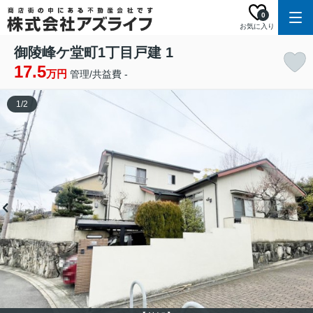
0
お気に入り
御陵峰ケ堂町1丁目戸建 1
17.5
万円
管理/共益費 -
1
/
2