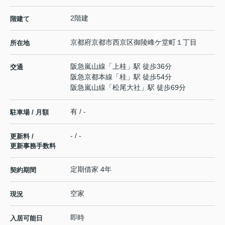
2階建
階建て
京都府
京都市西京区
御陵峰ケ堂町１丁目
所在地
阪急嵐山線
「
上桂
」駅 徒歩36分
交通
阪急京都本線
「
桂
」駅 徒歩54分
阪急嵐山線
「
松尾大社
」駅 徒歩69分
有 / -
駐車場 / 月額
- / -
更新料 /
更新事務手数料
定期借家 4年
契約期間
空家
現況
即時
入居可能日