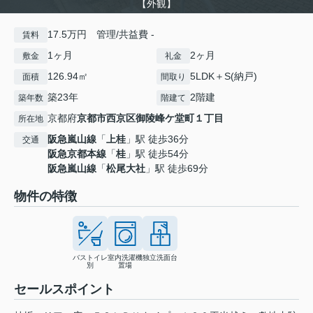
【外観】
17.5万円 管理/共益費 -
賃料
1ヶ月
2ヶ月
敷金
礼金
126.94㎡
5LDK＋S(納戸)
面積
間取り
築23年
2階建
築年数
階建て
京都府
京都市西京区
御陵峰ケ堂町１丁目
所在地
阪急嵐山線
「
上桂
」駅 徒歩36分
交通
阪急京都本線
「
桂
」駅 徒歩54分
阪急嵐山線
「
松尾大社
」駅 徒歩69分
物件の特徴
バストイレ
室内洗濯機
独立洗面台
別
置場
セールスポイント