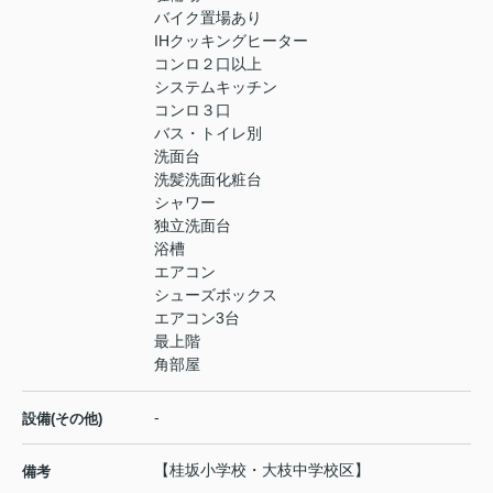
バイク置場あり
IHクッキングヒーター
コンロ２口以上
システムキッチン
コンロ３口
バス・トイレ別
洗面台
洗髪洗面化粧台
シャワー
独立洗面台
浴槽
エアコン
シューズボックス
エアコン3台
最上階
角部屋
-
設備(その他)
【桂坂小学校・大枝中学校区】
備考