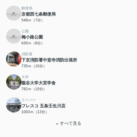
郵便局
京都西七条郵便局
548ｍ（7分）
公園
梅小路公園
630ｍ（8分）
消防署
下京消防署中堂寺消防出張所
735ｍ（10分）
大学
龍谷大学大宮学舎
782ｍ（10分）
スーパー
フレスコ 五条壬生川店
1003ｍ（13分）
すべて見る