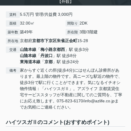
【外観】
5.5万円 管理/共益費 3,000円
賃料
32.00㎡
2DK
面積
間取り
築49年
3階/3階建
築年数
所在階
京都府
京都市下京区
朱雀正会町
15-28
所在地
山陰本線
「
梅小路京都西
」駅 徒歩3分
交通
山陰本線
「
丹波口
」駅 徒歩8分
東海道本線
「
京都
」駅 徒歩24分
家からすぐ近くの所(徒歩4分)にはせんぼん診療所があ
備考
ります。最上階の物件です。高ニーズな駅近の物件で、
徒歩3分で駅に行くことができます。気になるイチオシ
物件情報：「ハイツスガⅡ」。アズライフ 京都賃貸住
宅サービススタッフが不動産に関してのご質問を、丁寧
にお応え致します。075-823-6170/info@azlife.co.jpま
でお気軽にご連絡ください。
ハイツスガⅡのコメント(おすすめポイント)