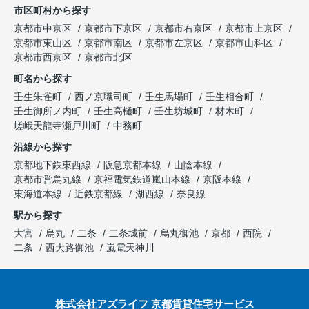
市区町村から探す
京都市中京区
京都市下京区
京都市右京区
京都市上京区
京都市東山区
京都市南区
京都市左京区
京都市山科区
京都市西京区
京都市北区
町名から探す
壬生朱雀町
西ノ京職司町
壬生馬場町
壬生相合町
壬生御所ノ内町
壬生高樋町
壬生坊城町
材木町
嵯峨天龍寺瀬戸川町
中務町
沿線から探す
京都地下鉄東西線
阪急京都本線
山陰本線
京都市営烏丸線
京福電気鉄道嵐山本線
京阪本線
東海道本線
近鉄京都線
湖西線
奈良線
駅から探す
大宮
烏丸
二条
二条城前
烏丸御池
京都
西院
二条
西大路御池
嵐電天神川
株式会社アズライフ 京都賃貸住宅サービス