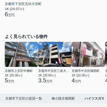
京都市下京区五坊大宮町
1K (24.07㎡)
6
万円
よく見られている物件
京都市上京区中務町
京都市中京区三条大宮町
京都市中京区橋西町
1K (25.00㎡)
1K (20.00㎡)
1K (22.00㎡)
1
5
3.5
4
万円
万円
万円
京都市下京区の賃貸一覧
梅小路京都西駅
ハイツスガⅡ