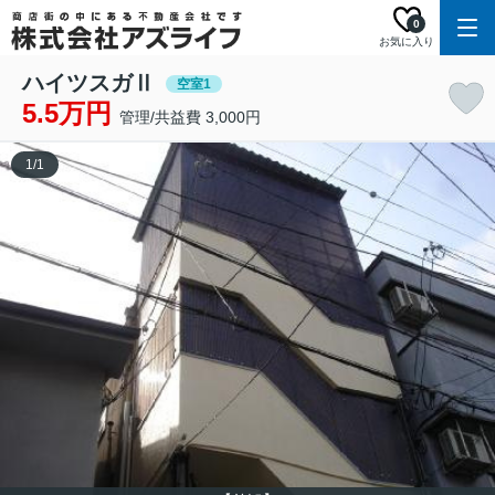
0
お気に入り
ハイツスガⅡ
空室1
5.5万円
管理/共益費 3,000円
1
/
1