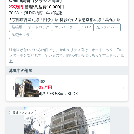
Gracia高倉（グラシア高倉）
23
万円
管理/共益費10,000円
76.58㎡ (3LDK) /築11年 /5階建
京都市営烏丸線「四条」駅 徒歩7分
阪急京都本線「烏丸」駅 徒歩6分
駐輪場
オートロック
エレベーター
CATV
光ファイバー
防犯カメラ
駐輪場が付いている物件です。セキュリティ面は、オートロック・TVイ
ンターホンなど充実しているので、防犯対策もばっちりです...
もっと見
る
募集中の部屋
402
23万円
4階 / 76.58㎡ / 3LDK
賃貸マンション