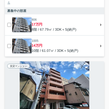
る
募集中の部屋
806
17万円
8階 / 67.79㎡ / 3DK＋S(納戸)
1005
14万円
10階 / 61.07㎡ / 3DK＋S(納戸)
賃貸マンション