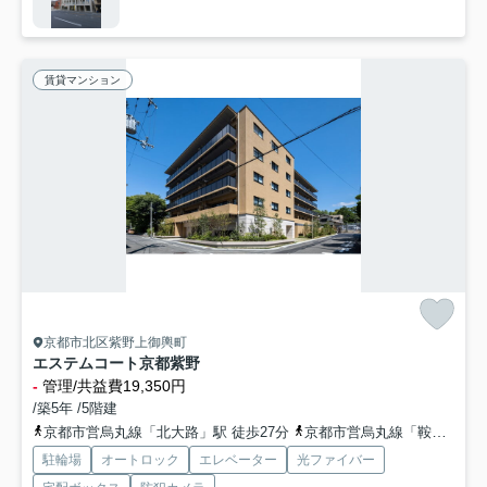
賃貸マンション
京都市北区紫野上御輿町
エステムコート京都紫野
-
管理/共益費19,350円
/築5年 /5階建
京都市営烏丸線「北大路」駅 徒歩27分
京都市営烏丸線「鞍馬口」駅 徒歩28分
駐輪場
オートロック
エレベーター
光ファイバー