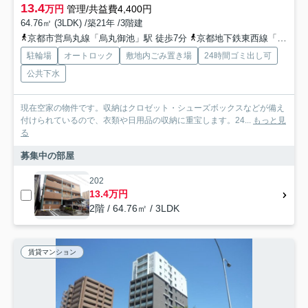
13.4
万円
管理/共益費4,400円
64.76㎡ (3LDK) /築21年 /3階建
京都市営烏丸線「烏丸御池」駅 徒歩7分
京都地下鉄東西線「烏丸御池」駅 徒歩7分
駐輪場
オートロック
敷地内ごみ置き場
24時間ゴミ出し可
公共下水
現在空家の物件です。収納はクロゼット・シューズボックスなどが備え
付けられているので、衣類や日用品の収納に重宝します。24...
もっと見
る
募集中の部屋
202
13.4万円
2階 / 64.76㎡ / 3LDK
賃貸マンション