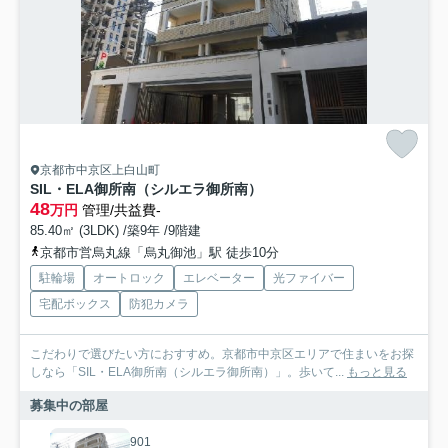
京都市中京区上白山町
SIL・ELA御所南（シルエラ御所南）
48
万円
管理/共益費-
85.40㎡ (3LDK) /築9年 /9階建
京都市営烏丸線「烏丸御池」駅 徒歩10分
駐輪場
オートロック
エレベーター
光ファイバー
宅配ボックス
防犯カメラ
こだわりで選びたい方におすすめ。京都市中京区エリアで住まいをお探
しなら「SIL・ELA御所南（シルエラ御所南）」。歩いて...
もっと見る
募集中の部屋
901