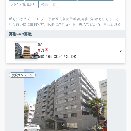
バイク置場あり
公共下水
近くにはセブンイレブン 京都西九条菅田町店(徒歩7分)がありちょっと
した買い物に便利です。収納はクロゼット・押入などが備...
もっと見る
募集中の部屋
5A
9万円
5階 / 65.00㎡ / 3LDK
賃貸マンション