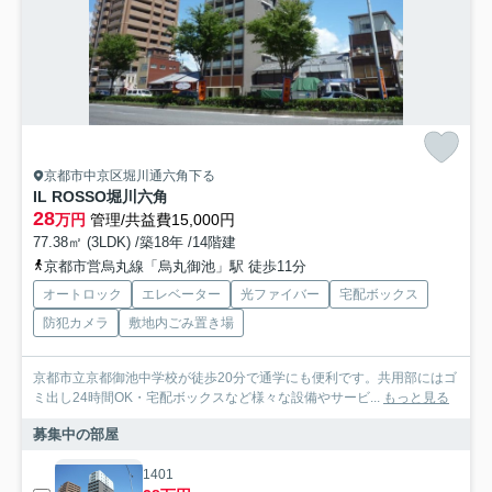
京都市中京区堀川通六角下る
IL ROSSO堀川六角
28
万円
管理/共益費15,000円
77.38㎡ (3LDK) /築18年 /14階建
京都市営烏丸線「烏丸御池」駅 徒歩11分
オートロック
エレベーター
光ファイバー
宅配ボックス
防犯カメラ
敷地内ごみ置き場
京都市立京都御池中学校が徒歩20分で通学にも便利です。共用部にはゴ
ミ出し24時間OK・宅配ボックスなど様々な設備やサービ...
もっと見る
募集中の部屋
1401