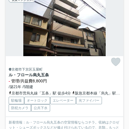
京都市下京区玉屋町
ル・フロール烏丸五条
-
管理/共益費8,800円
/築21年 /5階建
京都市営烏丸線「五条」駅 徒歩4分
阪急京都本線「烏丸」駅 徒歩11分
駐輪場
オートロック
エレベーター
光ファイバー
防犯カメラ
公共下水
新着情報：ル・フロール烏丸五条の空室情報ならコチラ。収納はクロゼ
ット・シューズボックスなどが備え付けられているので、衣類...
もっと