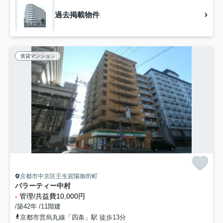
過去掲載物件
賃貸マンション
京都市中京区壬生賀陽御所町
パラーティー中村
-
管理/共益費10,000円
/築42年 /11階建
京都市営烏丸線「四条」駅 徒歩13分