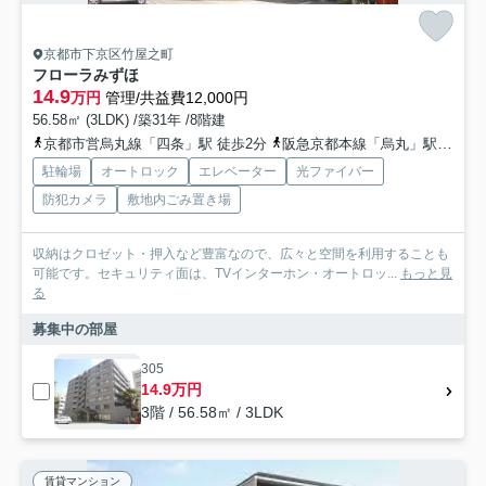
京都市下京区竹屋之町
フローラみずほ
14.9
万円
管理/共益費12,000円
56.58㎡ (3LDK) /築31年 /8階建
京都市営烏丸線「四条」駅 徒歩2分
阪急京都本線「烏丸」駅 徒歩3分
駐輪場
オートロック
エレベーター
光ファイバー
防犯カメラ
敷地内ごみ置き場
収納はクロゼット・押入など豊富なので、広々と空間を利用することも
可能です。セキュリティ面は、TVインターホン・オートロッ...
もっと見
る
募集中の部屋
305
14.9万円
3階 / 56.58㎡ / 3LDK
賃貸マンション