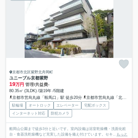
京都市北区紫野北舟岡町
ユニーブル京都紫野
19
万円
管理/共益費-
80.35㎡ (3LDK) /築19年 /5階建
京都市営烏丸線「鞍馬口」駅 徒歩20分
京都市営烏丸線「北大路」駅 徒歩22分
駐輪場
オートロック
エレベーター
宅配ボックス
インターネット対応
防犯カメラ
船岡山公園まで徒歩3分と近いです。室内設備は浴室乾燥機・洗面化粧
台・食器洗乾燥機など充実した設備を備え付けています。セキ...
もっと