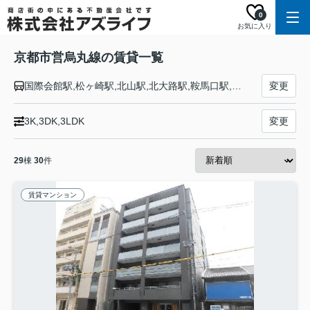
0
お気に入り
京都市営烏丸線の賃貸一覧
国際会館駅,松ヶ崎駅,北山駅,北大路駅,鞍馬口駅,今出川駅,丸太町駅,烏丸御池駅,烏丸駅,五条駅,京都駅,九条駅,十条駅,くいな橋駅,竹田駅
変更
3K,3DK,3LDK
変更
29
棟
30
件
賃貸マンション