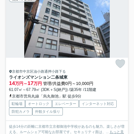
京都市中京区油小路通押小路下る
ライオンズマンション二条城東
14
17
万円～
万円
管理/共益費0円～10,000円
61.07㎡～67.79㎡ (3DK＋S(納戸)) /築35年 /11階建
京都市営烏丸線「烏丸御池」駅 徒歩9分
駐輪場
オートロック
エレベーター
インターネット対応
防犯カメラ
外観タイル張り
徒歩14分の距離に京都市立京都御池中学校があるのも魅力。楽しさが増
える、ルームシェア可能なお部屋です。セキュリティ面は、...
もっと見