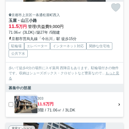
京都市上京区一条通松屋町西入
玉屋・山三小路
11.5
万円
管理/共益費9,000円
71.06㎡ (3LDK) /築27年 /5階建
京都市営烏丸線「今出川」駅 徒歩15分
駐輪場
エレベーター
インターネット対応
閑静な住宅地
公共下水
歩いて徒歩4分の場所にスギ薬局 西陣店もあります。駐輪場付きの物件
です。収納はシューズボックス・クロゼットなど豊富なので...
もっと見
る
募集中の部屋
303
11.5万円
3階 / 71.06㎡ / 3LDK
賃貸マンション