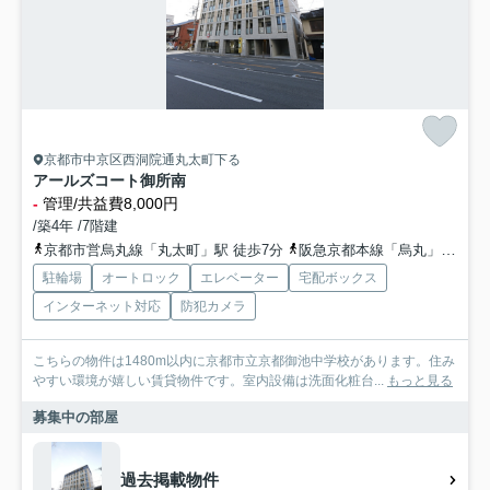
京都市中京区西洞院通丸太町下る
アールズコート御所南
-
管理/共益費8,000円
/築4年 /7階建
京都市営烏丸線「丸太町」駅 徒歩7分
阪急京都本線「烏丸」駅 徒歩24分
駐輪場
オートロック
エレベーター
宅配ボックス
インターネット対応
防犯カメラ
こちらの物件は1480m以内に京都市立京都御池中学校があります。住み
やすい環境が嬉しい賃貸物件です。室内設備は洗面化粧台...
もっと見る
募集中の部屋
過去掲載物件