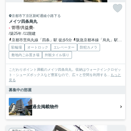
京都市下京区新町通綾小路下る
メイツ四条烏丸
-
管理/共益費-
/築25年 /11階建
京都市営烏丸線「四条」駅 徒歩5分
阪急京都本線「烏丸」駅 徒歩5分
駐輪場
オートロック
エレベーター
防犯カメラ
敷地内ごみ置き場
外観タイル張り
こだわりポイント満載のメイツ四条烏丸。収納はウォークインクロゼッ
ト・シューズボックスなど豊富なので、広々と空間を利用する...
もっと
見る
募集中の部屋
過去掲載物件
賃貸マンション