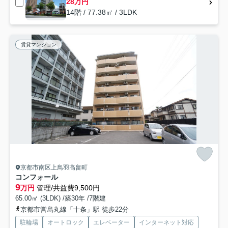
28万円
14階 / 77.38㎡ / 3LDK
賃貸マンション
京都市南区上鳥羽高畠町
コンフォール
9
万円
管理/共益費9,500円
65.00㎡ (3LDK) /築30年 /7階建
京都市営烏丸線「十条」駅 徒歩22分
駐輪場
オートロック
エレベーター
インターネット対応