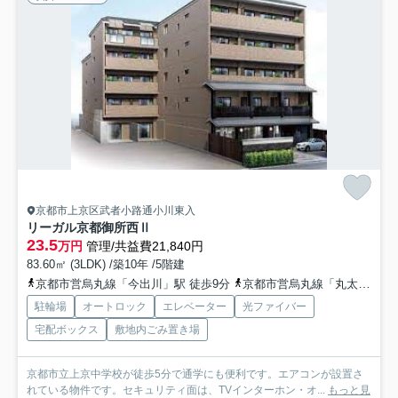
京都市上京区武者小路通小川東入
リーガル京都御所西Ⅱ
23.5
万円
管理/共益費21,840円
83.60㎡ (3LDK) /築10年 /5階建
京都市営烏丸線「今出川」駅 徒歩9分
京都市営烏丸線「丸太町」駅 徒歩21分
駐輪場
オートロック
エレベーター
光ファイバー
宅配ボックス
敷地内ごみ置き場
京都市立上京中学校が徒歩5分で通学にも便利です。エアコンが設置さ
れている物件です。セキュリティ面は、TVインターホン・オ...
もっと見