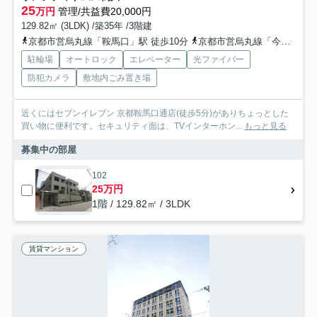
25
万円
管理/共益費20,000円
129.82㎡ (3LDK) /築35年 /3階建
京都市営烏丸線「鞍馬口」駅 徒歩10分
京都市営烏丸線「今出川」駅 徒歩16分
駐輪場
オートロック
エレベーター
光ファイバー
防犯カメラ
敷地内ごみ置き場
近くにはセブンイレブン 京都鞍馬口通店(徒歩5分)がありちょっとした
買い物に便利です。セキュリティ面は、TVインターホン...
もっと見る
募集中の部屋
102
25万円
1階 / 129.82㎡ / 3LDK
賃貸マンション