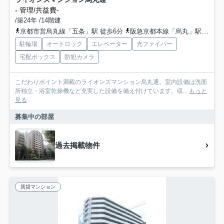
-
管理/共益費-
/築24年 /14階建
京都市営烏丸線「五条」駅 徒歩6分
阪急京都本線「烏丸」駅 徒歩10分
駐輪場
オートロック
エレベーター
光ファイバー
宅配ボックス
防犯カメラ
こだわりポイント満載のライオンズマンション烏丸通。室内設備は洗面
所独立・浴室乾燥機など充実した設備を備え付けています。収...
もっと
見る
募集中の部屋
過去掲載物件
賃貸マンション