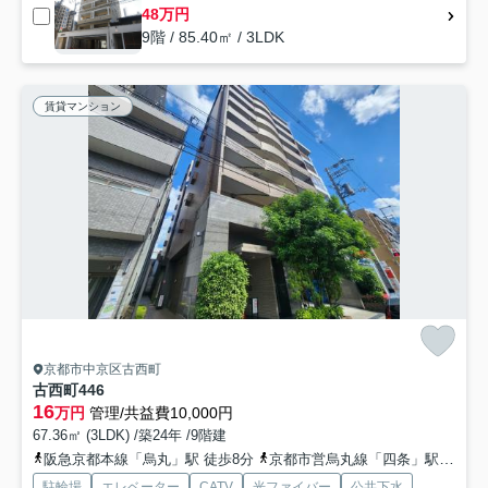
48万円
9階 / 85.40㎡ / 3LDK
賃貸マンション
京都市中京区古西町
古西町446
16
万円
管理/共益費10,000円
67.36㎡ (3LDK) /築24年 /9階建
阪急京都本線「烏丸」駅 徒歩8分
京都市営烏丸線「四条」駅 徒歩11分
駐輪場
エレベーター
CATV
光ファイバー
公共下水