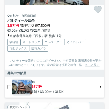
京都市中京区藤西町
パルティール四条
16
万円
管理/共益費7,500円
63.00㎡ (3LDK) /築22年 /7階建
京都市営烏丸線「四条」駅 徒歩11分
駐輪場
オートロック
エレベーター
光ファイバー
宅配ボックス
防犯カメラ
「パルティール四条」のここがイチオシ。中京警察署 東堀川交番が家か
ら302mのところにあります。室内設備は洗面化粧台・浴...
もっと見る
募集中の部屋
101
16万円
1階 / 63.00㎡ / 3LDK
賃貸マンション