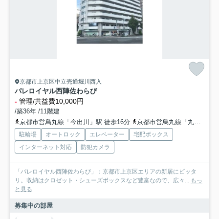
京都市上京区中立売通堀川西入
パレロイヤル西陣佐わらび
-
管理/共益費10,000円
/築36年 /11階建
京都市営烏丸線「今出川」駅 徒歩16分
京都市営烏丸線「丸太町」駅 徒歩21分
駐輪場
オートロック
エレベーター
宅配ボックス
インターネット対応
防犯カメラ
「パレロイヤル西陣佐わらび」：京都市上京区エリアの新居にピッタ
リ。収納はクロゼット・シューズボックスなど豊富なので、広々...
もっ
と見る
募集中の部屋