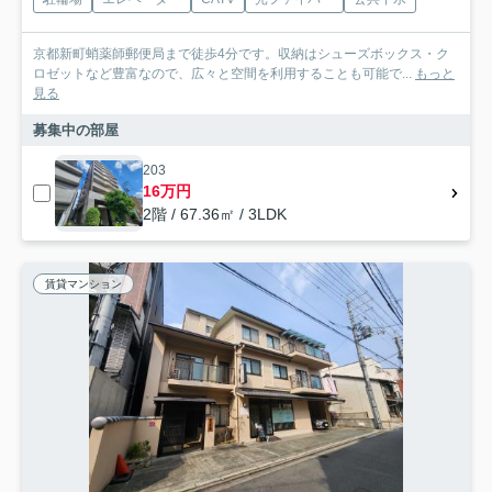
京都新町蛸薬師郵便局まで徒歩4分です。収納はシューズボックス・ク
ロゼットなど豊富なので、広々と空間を利用することも可能で...
もっと
見る
募集中の部屋
203
16万円
2階 / 67.36㎡ / 3LDK
賃貸マンション