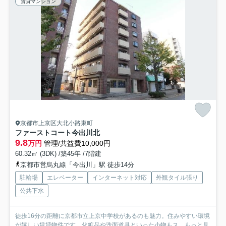
賃貸マンション
京都市上京区大北小路東町
ファーストコート今出川北
9.8
万円
管理/共益費10,000円
60.32㎡ (3DK) /築45年 /7階建
京都市営烏丸線「今出川」駅 徒歩14分
駐輪場
エレベーター
インターネット対応
外観タイル張り
公共下水
徒歩16分の距離に京都市立上京中学校があるのも魅力。住みやすい環境
が嬉しい賃貸物件です。化粧品や洗面道具といった小物もス...
もっと見