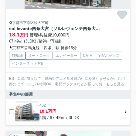
京都市下京区綾大宮町
sol levante四条大宮（ソルレヴェンテ四条大宮）
18.1
万円
管理/共益費10,000円
67.49㎡ (3LDK) /築9年 /7階建
京都市営烏丸線「四条」駅 徒歩16分
駐輪場
オートロック
エレベーター
CATV
宅配ボックス
インターネット対応
BS、CSに加入して、映画やアニメ見放題の生活を送りませんか。共用
部にはゴミ出し24時間OK・宅配ボックスなどが揃ってお...
もっと見る
募集中の部屋
402
18.1万円
4階 / 67.49㎡ / 3LDK