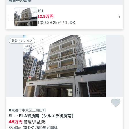
募集中の部屋
101
12.9万円
1階 / 39.25㎡ / 1LDK
賃貸マンション
京都市中京区上白山町
SIL・ELA御所南（シルエラ御所南）
48
万円
管理/共益費-
85.40㎡ (3LDK) /築9年 /9階建