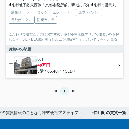
京都地下鉄東西線「京都市役所前」駅 徒歩6分
京都市営烏丸線「烏丸御池」駅 徒歩10分
駐輪場
オートロック
エレベーター
光ファイバー
宅配ボックス
防犯カメラ
こだわりで選びたい方におすすめ。京都市中京区エリアで住まいをお探
しなら「SIL・ELA御所南（シルエラ御所南）」。歩いて...
もっと見る
募集中の部屋
901
48万円
9階 / 85.40㎡ / 3LDK
1
宮の賃貸情報のことなら株式会社アズライフ
上白山町の賃貸一覧