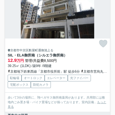
京都市中京区麩屋町通御池上る
SIL・ELA御所南（シルエラ御所南）
12.9
万円
管理/共益費8,500円
39.25㎡ (1LDK) /築9年 /9階建
京都地下鉄東西線「京都市役所前」駅 徒歩6分
京都市営烏丸線「烏丸御池」駅 徒歩10分
駐輪場
オートロック
エレベーター
光ファイバー
宅配ボックス
防犯カメラ
歩いて3分の場所に、翔ペガサス御所南薬局があります。共用部には敷
地内ごみ置き場・バイク置場などが揃っております。室内設備...
もっと
見る