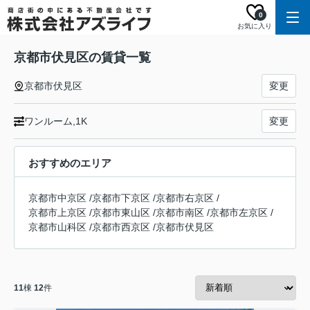
0
お気に入り
京都市伏見区の賃貸一覧
京都市伏見区
変更
ワンルーム,1K
変更
おすすめのエリア
京都市中京区
/
京都市下京区
/
京都市右京区
/
京都市上京区
/
京都市東山区
/
京都市南区
/
京都市左京区
/
京都市山科区
/
京都市西京区
/
京都市伏見区
11
棟
12
件