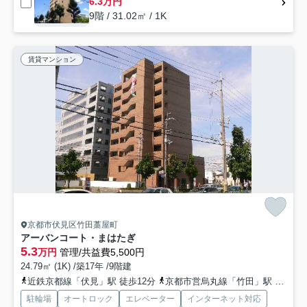
6.3万円
9階 / 31.02㎡ / 1K
賃貸マンション
京都市伏見区竹田藁屋町
アーバンコート・まはたぎ
5.3
万円
管理/共益費5,500円
24.79㎡ (1K) /築17年 /9階建
近鉄京都線「伏見」駅 徒歩12分
京都市営烏丸線「竹田」駅 徒歩20分
駐輪場
オートロック
エレベーター
インターネット対応