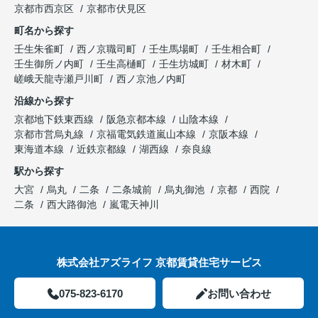
京都市西京区
京都市伏見区
町名から探す
壬生朱雀町
西ノ京職司町
壬生馬場町
壬生相合町
壬生御所ノ内町
壬生高樋町
壬生坊城町
材木町
嵯峨天龍寺瀬戸川町
西ノ京池ノ内町
沿線から探す
京都地下鉄東西線
阪急京都本線
山陰本線
京都市営烏丸線
京福電気鉄道嵐山本線
京阪本線
東海道本線
近鉄京都線
湖西線
奈良線
駅から探す
大宮
烏丸
二条
二条城前
烏丸御池
京都
西院
二条
西大路御池
嵐電天神川
株式会社アズライフ 京都賃貸住宅サービス
075-823-6170
お問い合わせ