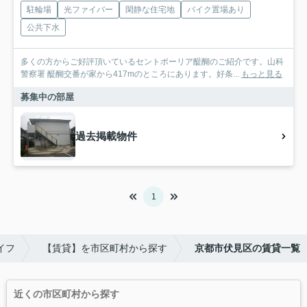
駐輪場
光ファイバー
閑静な住宅地
バイク置場あり
公共下水
多くの方からご好評頂いているセントポーリア醍醐のご紹介です。山科
警察署 醍醐交番が家から417mのところにあります。好条...
もっと見る
募集中の部屋
過去掲載物件
1
イフ
【賃貸】を市区町村から探す
京都市伏見区の賃貸一覧
近くの市区町村から探す