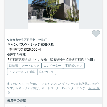
京都市伏見区竹田北三ツ杭町
キャンパスヴィレッジ京都伏見
-
管理/共益費26,000円
/築6年 /5階建
京都市営烏丸線「くいな橋」駅 徒歩4分
近鉄京都線「竹田」駅 徒歩7分
駐輪場
オートロック
エレベーター
宅配ボックス
インターネット対応
防犯カメラ
多くの方からご好評頂いているキャンパスヴィレッジ京都伏見のご紹介
です。セキュリティ面は、オートロック・TVインターホンな...
もっと見
る
募集中の部屋