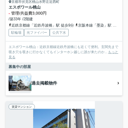
京都市伏見区桃山水野左近西町
エスポワール桃山
-
管理/共益費3,000円
/築33年 /2階建
近鉄京都線「近鉄丹波橋」駅 徒歩9分
京阪本線「墨染」駅 徒歩8分
駐輪場
光ファイバー
公共下水
エスポワール桃山：近鉄京都線近鉄丹波橋にも近くて便利。玄関先まで
覗き穴を覗きに行かなくてもインターホン越しに誰が来たのか...
もっと
見る
募集中の部屋
過去掲載物件
賃貸マンション