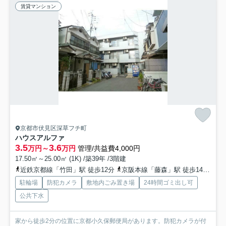
賃貸マンション
京都市伏見区深草フチ町
ハウスアルファ
3.5
3.6
万円～
万円
管理/共益費4,000円
17.50㎡～25.00㎡ (1K) /築39年 /3階建
近鉄京都線「竹田」駅 徒歩12分
京阪本線「藤森」駅 徒歩14分
京
駐輪場
防犯カメラ
敷地内ごみ置き場
24時間ゴミ出し可
公共下水
家から徒歩2分の位置に京都小久保郵便局があります。防犯カメラが付