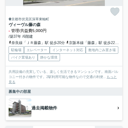
京都市伏見区深草東軸町
ヴィーヴル藤の森
-
管理/共益費5,000円
/築37年 /6階建
奈良線「ＪＲ藤森」駅 徒歩20分
京阪本線「藤森」駅 徒歩22分
京
駐輪場
エレベーター
インターネット対応
敷地内ごみ置き場
バイク置場あり
静かな環境
共用設備の充実している、楽しく生活できるマンションです。南面バル
コニー付きの物件です。2駅利用可能な物件なので交通の利便...
もっと
見る
募集中の部屋
過去掲載物件