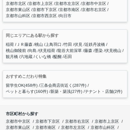
京都市北区
京都市上京区
京都市左京区
京都市中京区
京都市東山区
京都市下京区
京都市南区
京都市右京区
京都市山科区
京都市西京区
向日市
同じエリアにある駅から探す
稲荷
ＪＲ藤森
桃山
上鳥羽口
竹田
伏見
近鉄丹波橋
桃山御陵前
向島
伏見稲荷
龍谷大前深草
藤森
墨染
伏見桃山
観月橋
六地蔵
くいな橋
醍醐
石田
おすすめこだわり特集
留学生OK(458件)
三条会商店街近く(287件)
ペットと暮らす(160件)
新築・築浅(27件)
テナント・店舗(2件)
市区町村から探す
京都市中京区
京都市下京区
京都市右京区
京都市上京区
京都市東山区
京都市南区
京都市左京区
京都市山科区