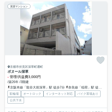
賃貸マンション
京都市伏見区深草町通町
ボヌール深草
-
管理/共益費3,000円
/築26年 /3階建
京阪本線「龍谷大前深草」駅 徒歩7分
奈良線「稲荷」駅 徒歩12分
駐輪場
オートロック
インターネット対応
バイク置場あり
公共下水