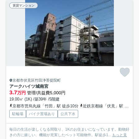
賃貸マンション
京都市伏見区竹田浄菩提院町
アークハイツ城南宮
3.7
万円
管理/共益費5,000円
19.00㎡ (1K) /築39年 /5階建
京都市営烏丸線「竹田」駅 徒歩10分
近鉄京都線「伏見」駅 徒歩13分
駐輪場
バイク置場あり
公共下水
毎日の生活が楽しくなる間取り、1Kのお住まいになっています。動物好
きの方に嬉しい、機能が充実したペット可能物件。駅徒歩1...
もっと見