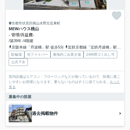
京都市伏見区桃山水野左近東町
MEWハウス桃山
-
管理/共益費-
/築39年 /4階建
京阪本線「丹波橋」駅 徒歩5分
近鉄京都線「近鉄丹波橋」駅 徒歩5分
駐輪場
光ファイバー
敷地内ごみ置き場
24時間ゴミ出し可
公共下水
室内設備はエアコン・フローリングなどが揃っているので、快適に過ご
しやすいお部屋になります。要らないものはすぐに捨てられる...
もっと
見る
募集中の部屋
過去掲載物件