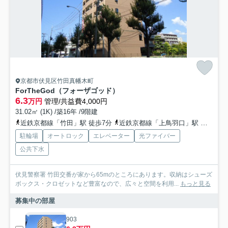
京都市伏見区竹田真幡木町
ForTheGod（フォーザゴッド）
6.3
万円
管理/共益費4,000円
31.02㎡ (1K) /築16年 /9階建
近鉄京都線「竹田」駅 徒歩7分
近鉄京都線「上鳥羽口」駅 徒歩15分
駐輪場
オートロック
エレベーター
光ファイバー
公共下水
伏見警察署 竹田交番が家から65mのところにあります。収納はシューズ
ボックス・クロゼットなど豊富なので、広々と空間を利用...
もっと見る
募集中の部屋
903