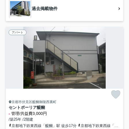
過去掲載物件
アパート
京都市伏見区醍醐御陵西裏町
セントポーリア醍醐
-
管理/共益費3,000円
/築25年 /2階建
京都地下鉄東西線「醍醐」駅 徒歩17分
京都地下鉄東西線「小野」駅 徒歩19分