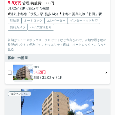
5.8
万円
管理/共益費5,500円
31.02㎡ (1K) /築17年 /5階建
近鉄京都線「伏見」駅 徒歩14分
京都市営烏丸線「竹田」駅 徒歩17分
駐輪場
オートロック
エレベーター
インターネット対応
防犯カメラ
バイク置場あり
収納はシューズボックス・クロゼットなど豊富なので、衣類や履き物の
整理がしやすく便利です。セキュリティ面は、オートロック・...
もっと
見る
募集中の部屋
203
5.8万円
2階 / 31.02㎡ / 1K
賃貸マンション