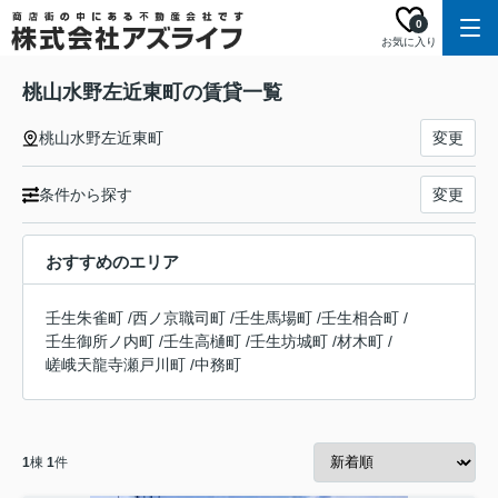
0
お気に入り
桃山水野左近東町の賃貸一覧
桃山水野左近東町
変更
条件から探す
変更
おすすめのエリア
壬生朱雀町
/
西ノ京職司町
/
壬生馬場町
/
壬生相合町
/
壬生御所ノ内町
/
壬生高樋町
/
壬生坊城町
/
材木町
/
嵯峨天龍寺瀬戸川町
/
中務町
1
棟
1
件