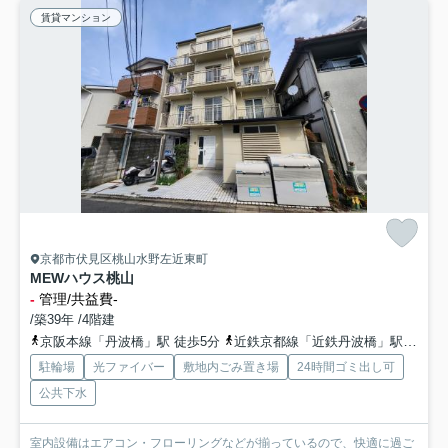
賃貸マンション
京都市伏見区桃山水野左近東町
MEWハウス桃山
-
管理/共益費-
/築39年 /4階建
京阪本線「丹波橋」駅 徒歩5分
近鉄京都線「近鉄丹波橋」駅 徒歩5分
駐輪場
光ファイバー
敷地内ごみ置き場
24時間ゴミ出し可
公共下水
室内設備はエアコン・フローリングなどが揃っているので、快適に過ご