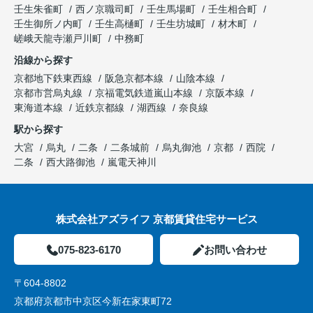
壬生朱雀町
西ノ京職司町
壬生馬場町
壬生相合町
壬生御所ノ内町
壬生高樋町
壬生坊城町
材木町
嵯峨天龍寺瀬戸川町
中務町
沿線から探す
京都地下鉄東西線
阪急京都本線
山陰本線
京都市営烏丸線
京福電気鉄道嵐山本線
京阪本線
東海道本線
近鉄京都線
湖西線
奈良線
駅から探す
大宮
烏丸
二条
二条城前
烏丸御池
京都
西院
二条
西大路御池
嵐電天神川
株式会社アズライフ 京都賃貸住宅サービス
075-823-6170
お問い合わせ
〒604-8802
京都府京都市中京区今新在家東町72