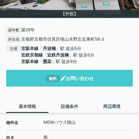
【外観】
築39年
築年数
京都府京都市伏見区桃山水野左近東町58-3
所在地
京阪本線
「
丹波橋
」駅 徒歩5分
交通
近鉄京都線
「
近鉄丹波橋
」駅 徒歩5分
京阪本線
「
墨染
」駅 徒歩9分
お問い合わせ
無料
基本情報
設備条件
周辺環境
MEWハウス桃山
物件名
南
向き