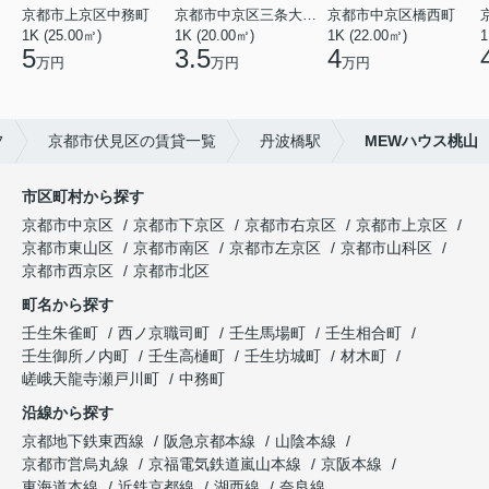
京都市上京区中務町
京都市中京区三条大宮町
京都市中京区橋西町
1K (25.00㎡)
1K (20.00㎡)
1K (22.00㎡)
1
5
3.5
4
万円
万円
万円
フ
京都市伏見区の賃貸一覧
丹波橋駅
MEWハウス桃山
市区町村から探す
京都市中京区
京都市下京区
京都市右京区
京都市上京区
京都市東山区
京都市南区
京都市左京区
京都市山科区
京都市西京区
京都市北区
町名から探す
壬生朱雀町
西ノ京職司町
壬生馬場町
壬生相合町
壬生御所ノ内町
壬生高樋町
壬生坊城町
材木町
嵯峨天龍寺瀬戸川町
中務町
沿線から探す
京都地下鉄東西線
阪急京都本線
山陰本線
京都市営烏丸線
京福電気鉄道嵐山本線
京阪本線
東海道本線
近鉄京都線
湖西線
奈良線