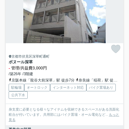
京都市伏見区深草町通町
ボヌール深草
-
管理/共益費3,000円
/築26年 /3階建
京阪本線「龍谷大前深草」駅 徒歩7分
奈良線「稲荷」駅 徒歩12分
駐輪場
オートロック
インターネット対応
バイク置場あり
公共下水
身支度に必要となる様々なアイテムを収納できるスペースがある洗面化
粧台が付いています。共用部にはバイク置場・オール電化など...
もっと
見る