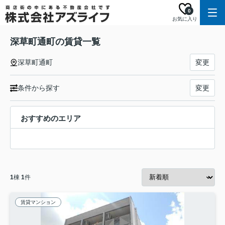
0
お気に入り
深草町通町の賃貸一覧
深草町通町
変更
条件から探す
変更
おすすめのエリア
1
棟
1
件
賃貸マンション