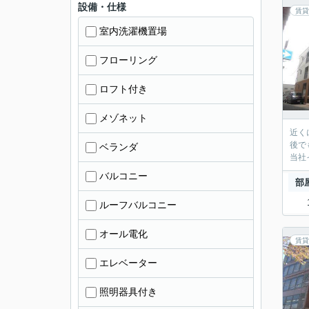
設備・仕様
賃貸
室内洗濯機置場
フローリング
ロフト付き
メゾネット
近く
後で
ベランダ
当社
バルコニー
部
ルーフバルコニー
オール電化
賃貸
エレベーター
照明器具付き