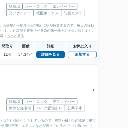
駐輪場
オートロック
エレベーター
光ファイバー
宅配ボックス
防犯カメラ
す。お部屋から徒歩4分の場所に駅が位置するので、毎日の移動
ミヤッソ)」。住環境を充実させる為の第一歩をお手伝い致します。
...
もっと見る
間取り
面積
詳細
お気に入り
1DK
34.34㎡
詳細を見る
追加する
駐輪場
オートロック
光ファイバー
閑静な住宅地
バイク置場あり
公共下水
ットなどが備え付けられているので、衣類や日用品の収納に重宝
ト使用料不要・エアコンなどが揃っているので、快適に過ごし