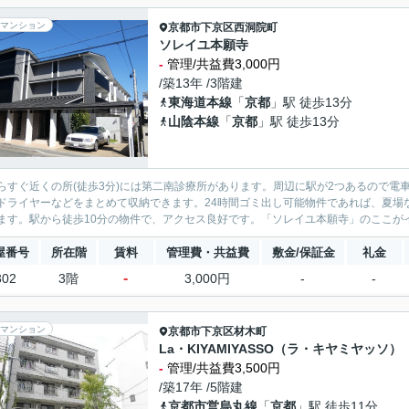
マンション
京都市下京区
西洞院町
ソレイユ本願寺
-
管理/共益費3,000円
/築13年 /3階建
東海道本線
「
京都
」駅 徒歩13分
山陰本線
「
京都
」駅 徒歩13分
らすぐ近くの所(徒歩3分)には第二南診療所があります。周辺に駅が2つあるので
ドライヤーなどをまとめて収納できます。24時間ゴミ出し可能物件であれば、夏場
ます。駅から徒歩10分の物件で、アクセス良好です。「ソレイユ本願寺」のここがイ
屋番号
所在階
賃料
管理費・共益費
敷金/保証金
礼金
-
302
3階
3,000円
-
-
マンション
京都市下京区
材木町
La・KIYAMIYASSO（ラ・キヤミヤッソ）
-
管理/共益費3,500円
/築17年 /5階建
京都市営烏丸線
「
京都
」駅 徒歩11分