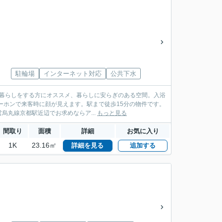
駐輪場
インターネット対応
公共下水
人暮らしをする方にオススメ、暮らしに安らぎのある空間。入浴
ーホンで来客時に顔が見えます。駅まで徒歩15分の物件です。
丸線京都駅近辺でお求めならア...
もっと見る
間取り
面積
詳細
お気に入り
1K
23.16㎡
詳細を見る
追加する