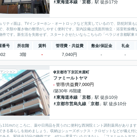
東海道本線
「
京都
」駅 徒歩17分
ュリティ面は、TVインターホン・オートロックなど充実しているので、防犯対策も
で、衣類や履き物の整理がしやすく便利です。室内設備は洗面所独立・浴室乾燥機
物件です。新生活を失敗せず、スタートさせたいならこちらの「ベラジオ京都駅東Ⅱ」
屋番号
所在階
賃料
管理費・共益費
敷金/保証金
礼金
-
302
3階
7,040円
-
-
マンション
京都市下京区
米屋町
ファミールトヤマ
-
管理/共益費7,000円
/築30年 /6階建
東海道本線
「
京都
」駅 徒歩10分
京都市営烏丸線
「
京都
」駅 徒歩10分
ら131mのところに、薬や日用品を買うのに便利な西洞院ミント調剤薬局がありま
できる暮らしを始めましょう。収納はシューズボックス・クロゼットなどが備え付
のある、駅徒歩10分の物件です。ぜひ一度見ていただきたい、「ファミールトヤマ」