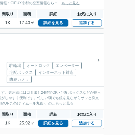
：CIEUX京都の空室情報ならコ...
もっと見る
間取り
面積
詳細
お気に入り
1K
17.40㎡
詳細を見る
追加する
駐輪場
オートロック
エレベーター
宅配ボックス
インターネット対応
防犯カメラ
す。共用部にはゴミ出し24時間OK・宅配ボックスなどが揃っ
理がしやすく便利です。忙しい朝でも鏡を見ながらサッと身支
UR九条(ティムール九条)」の...
もっと見る
間取り
面積
詳細
お気に入り
1K
25.92㎡
詳細を見る
追加する