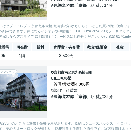
東海道本線
「
京都
」駅 徒歩14分
にはセブンイレブン 京都七条大橋店(徒歩2分)がありちょっとした買い物に便利で
を削減できます。気になるイチオシ物件情報：「La・KIYAMIYASSO(ラ・キヤ
屋探しならアズライフ 京都賃貸住宅サービスにお任せください。075-823-6170/info@
屋番号
所在階
賃料
管理費・共益費
敷金/保証金
礼金
-
105
1階
3,500円
-
-
マンション
京都市南区
東九条松田町
CIEUX京都
-
管理/共益費4,000円
/築38年 /4階建
東海道本線
「
京都
」駅 徒歩23分
ら235mのところに京都十条郵便局があります。収納はシューズボックス・クロゼ
す。安心のオートロックが嬉しい、防犯対策を考慮した物件です。室内設備はネッ