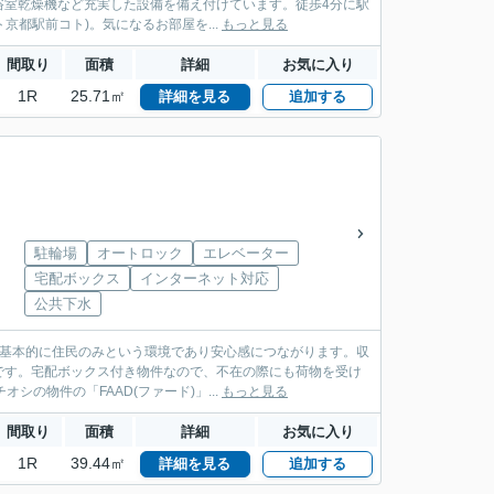
浴室乾燥機など充実した設備を備え付けています。徒歩4分に駅
京都駅前コト)。気になるお部屋を...
もっと見る
間取り
面積
詳細
お気に入り
1R
25.71㎡
詳細を見る
追加する
駐輪場
オートロック
エレベーター
宅配ボックス
インターネット対応
公共下水
、基本的に住民のみという環境であり安心感につながります。収
です。宅配ボックス付き物件なので、不在の際にも荷物を受け
の物件の「FAAD(ファード)」...
もっと見る
間取り
面積
詳細
お気に入り
1R
39.44㎡
詳細を見る
追加する