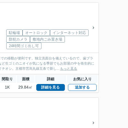
駐輪場
オートロック
インターネット対応
防犯カメラ
敷地内ごみ置き場
24時間ゴミ出し可
電車での移動が便利です。独立洗面台を備えているので、歯ブラ
など生ゴミのニオイが気になる季節でもお部屋の中を衛生的に
チオシ。京都市営烏丸線五条で新し...
もっと見る
間取り
面積
詳細
お気に入り
1K
29.84㎡
詳細を見る
追加する