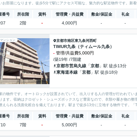
いお部屋になります。徒歩5分で駅にアクセス可能な、魅力的な駅近物件です。新着情報
屋番号
所在階
賃料
管理費・共益費
敷金/保証金
礼金
-
207
2階
4,000円
-
-
マンション
京都市南区
東九条河西町
TIMUR九条（ティムール九条）
-
管理/共益費5,000円
/築19年 /7階建
京都市営烏丸線
「
京都
」駅 徒歩13分
東海道本線
「
京都
」駅 徒歩18分
家の物件です。オートロックが設置されていて、出入りする人の管理が行われていま
ります。収納はクロゼット・シューズボックスなど豊富なので、衣類や履き物の整
整えられる洗面化粧台を備えております。駅まで徒歩13分に立地する物件です。「TIM
屋番号
所在階
賃料
管理費・共益費
敷金/保証金
礼金
-
710
7階
5,000円
-
-