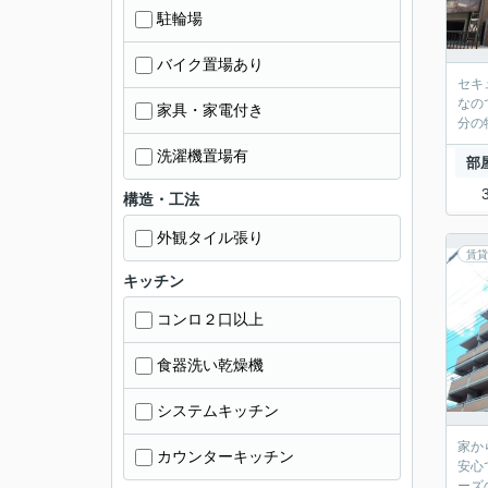
駐輪場
バイク置場あり
セキ
なの
家具・家電付き
分の
洗濯機置場有
部
構造・工法
外観タイル張り
賃貸
キッチン
コンロ２口以上
食器洗い乾燥機
システムキッチン
家か
カウンターキッチン
安心
ーズ