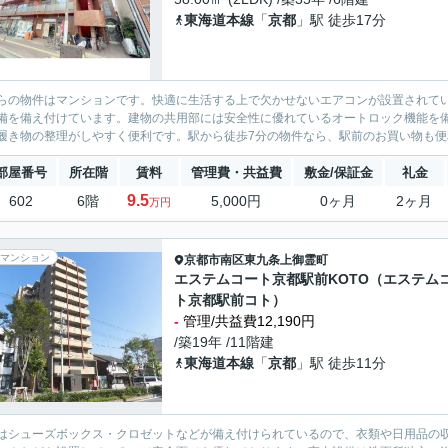
東海道本線
「
京都
」駅 徒歩17分
らの物件はマンションです。快適に生活する上で欠かせないエアコンが設置されて
備を備え付けています。建物の共用部には安全性に優れているオートロック機能を
履き物の整理がしやすく便利です。駅から徒歩7分の物件なら、駅前のお買い物も便利
部屋番号
所在階
賃料
管理費・共益費
敷金/保証金
礼金
9.5
602
6階
5,000円
0ヶ月
2ヶ月
万円
マンション
京都市南区
東九条上御霊町
エステムコート京都駅前KOTO（エステム
ト京都駅前コト）
-
管理/共益費12,190円
/築19年 /11階建
東海道本線
「
京都
」駅 徒歩11分
はシューズボックス・クロゼットなどが備え付けられているので、衣類や日用品の収