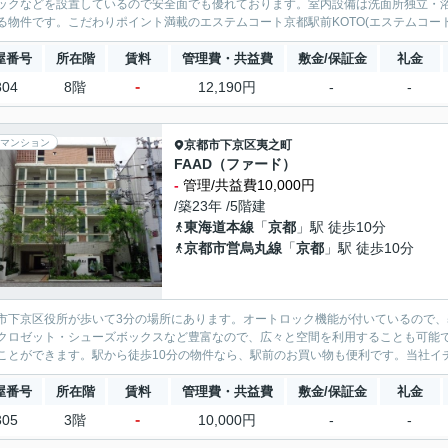
ックなどを設置しているので安全面でも優れております。室内設備は洗面所独立・
る物件です。こだわりポイント満載のエステムコート京都駅前KOTO(エステムコート
屋番号
所在階
賃料
管理費・共益費
敷金/保証金
礼金
-
804
8階
12,190円
-
-
マンション
京都市下京区
夷之町
FAAD（ファード）
-
管理/共益費10,000円
/築23年 /5階建
東海道本線
「
京都
」駅 徒歩10分
京都市営烏丸線
「
京都
」駅 徒歩10分
市下京区役所が歩いて3分の場所にあります。オートロック機能が付いているので
クロゼット・シューズボックスなど豊富なので、広々と空間を利用することも可能
ことができます。駅から徒歩10分の物件なら、駅前のお買い物も便利です。当社イチオシ
屋番号
所在階
賃料
管理費・共益費
敷金/保証金
礼金
-
305
3階
10,000円
-
-