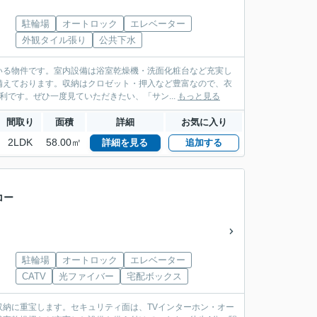
駐輪場
オートロック
エレベーター
外観タイル張り
公共下水
いる物件です。室内設備は浴室乾燥機・洗面化粧台など充実し
備えております。収納はクロゼット・押入など豊富なので、衣
です。ぜひ一度見ていただきたい、「サン...
もっと見る
間取り
面積
詳細
お気に入り
2LDK
58.00㎡
詳細を見る
追加する
コー
駐輪場
オートロック
エレベーター
CATV
光ファイバー
宅配ボックス
納に重宝します。セキュリティ面は、TVインターホン・オー