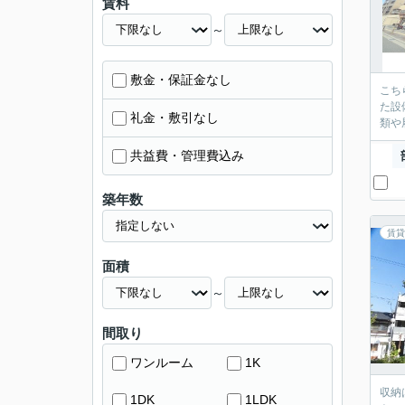
賃料
～
敷金・保証金なし
こち
た設
礼金・敷引なし
類や
共益費・管理費込み
築年数
賃貸
面積
～
間取り
ワンルーム
1K
収納
1DK
1LDK