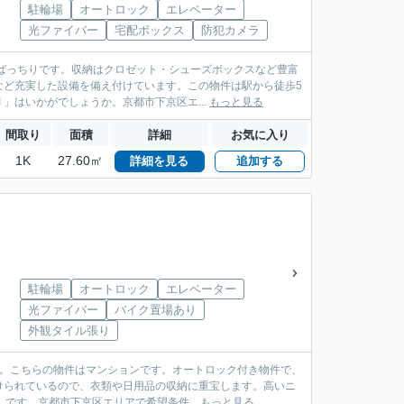
駐輪場
オートロック
エレベーター
光ファイバー
宅配ボックス
防犯カメラ
ばっちりです。収納はクロゼット・シューズボックスなど豊富
など充実した設備を備え付けています。この物件は駅から徒歩5
はいかがでしょうか。京都市下京区エ...
もっと見る
間取り
面積
詳細
お気に入り
1K
27.60㎡
詳細を見る
追加する
駐輪場
オートロック
エレベーター
光ファイバー
バイク置場あり
外観タイル張り
す。こちらの物件はマンションです。オートロック付き物件で、
けられているので、衣類や日用品の収納に重宝します。高いニ
です。京都市下京区エリアで希望条件...
もっと見る