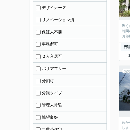
デザイナーズ
リノベーション済
近く
時間
保証人不要
お部
事務所可
部
２人入居可
バリアフリー
賃貸
分割可
分譲タイプ
管理人常駐
眺望良好
家か
しま
二世帯住宅