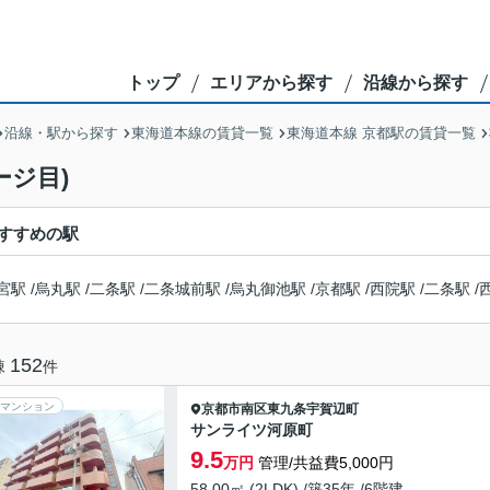
トップ
エリアから探す
沿線から探す
沿線・駅から探す
東海道本線の賃貸一覧
東海道本線 京都駅の賃貸一覧
ージ目)
すすめの駅
宮駅
/
烏丸駅
/
二条駅
/
二条城前駅
/
烏丸御池駅
/
京都駅
/
西院駅
/
二条駅
/
152
棟
件
マンション
京都市南区
東九条宇賀辺町
サンライツ河原町
9.5
万円
管理/共益費5,000円
58.00㎡ (2LDK) /築35年 /6階建