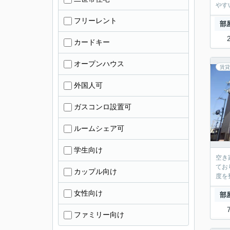
やす
フリーレント
部
カードキー
オープンハウス
賃貸
外国人可
ガスコンロ設置可
ルームシェア可
学生向け
空き
てお
カップル向け
度を
女性向け
部
ファミリー向け