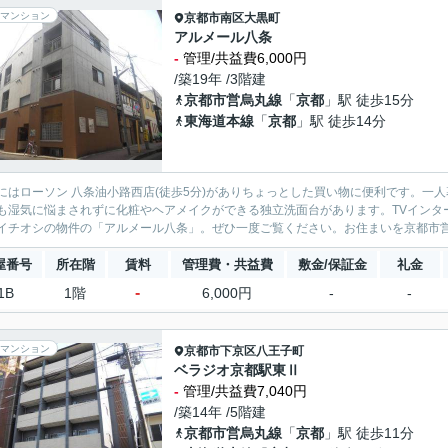
マンション
京都市南区
大黒町
アルメール八条
-
管理/共益費6,000円
/築19年 /3階建
京都市営烏丸線
「
京都
」駅 徒歩15分
東海道本線
「
京都
」駅 徒歩14分
にはローソン 八条油小路西店(徒歩5分)がありちょっとした買い物に便利です。一
も湿気に悩まされずに化粧やヘアメイクができる独立洗面台があります。TVインタ
イチオシの物件の「アルメール八条」。ぜひ一度ご覧ください。お住まいを京都市営烏
屋番号
所在階
賃料
管理費・共益費
敷金/保証金
礼金
-
1B
1階
6,000円
-
-
マンション
京都市下京区
八王子町
ベラジオ京都駅東Ⅱ
-
管理/共益費7,040円
/築14年 /5階建
京都市営烏丸線
「
京都
」駅 徒歩11分