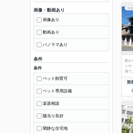
賃貸
画像・動画あり
画像あり
動画あり
パノラマあり
条件
家か
シや
条件
保て
ペット飼育可
部
ペット専用設備
楽器相談
賃貸
陽当り良好
閑静な住宅地