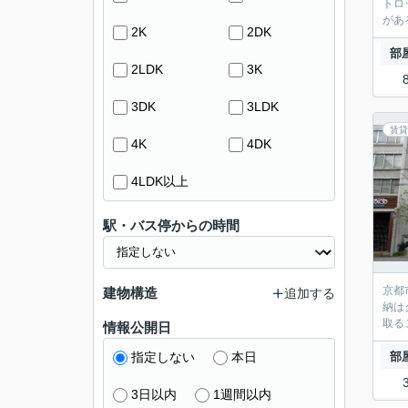
トロ
があ
2K
2DK
部
2LDK
3K
3DK
3LDK
賃貸
4K
4DK
4LDK以上
駅・バス停からの時間
京都
建物構造
追加する
納は
取る
情報公開日
指定しない
本日
部
3日以内
1週間以内