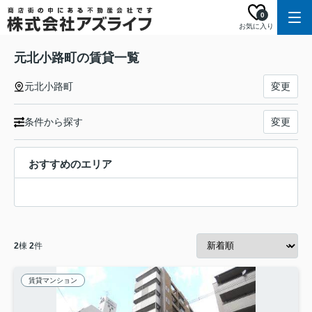
0
お気に入り
元北小路町の賃貸一覧
元北小路町
変更
条件から探す
変更
おすすめのエリア
2
棟
2
件
賃貸マンション