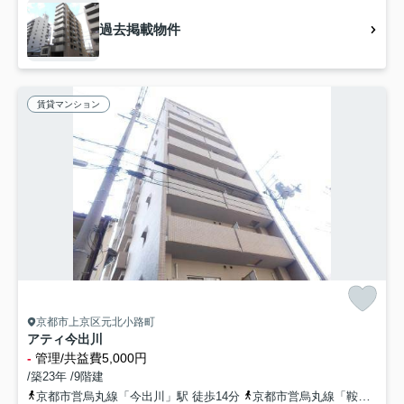
過去掲載物件
賃貸マンション
京都市上京区元北小路町
アティ今出川
-
管理/共益費5,000円
/築23年 /9階建
京都市営烏丸線「今出川」駅 徒歩14分
京都市営烏丸線「鞍馬口」駅 徒歩18分