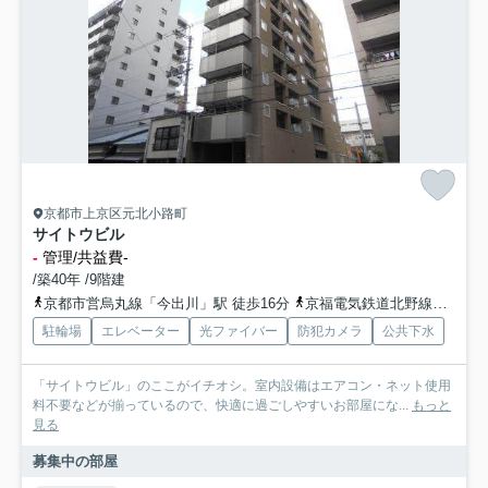
京都市上京区元北小路町
サイトウビル
-
管理/共益費-
/築40年 /9階建
京都市営烏丸線「今出川」駅 徒歩16分
京福電気鉄道北野線「北野白梅町」駅 徒歩21分
駐輪場
エレベーター
光ファイバー
防犯カメラ
公共下水
「サイトウビル」のここがイチオシ。室内設備はエアコン・ネット使用
料不要などが揃っているので、快適に過ごしやすいお部屋にな...
もっと
見る
募集中の部屋