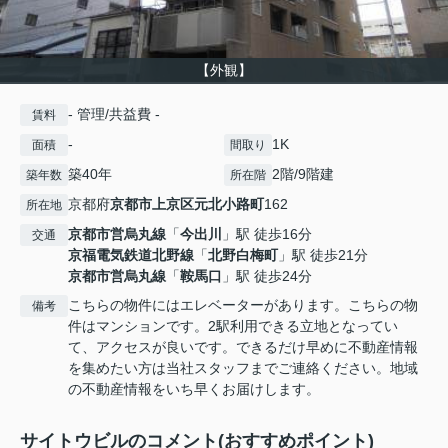
【外観】
- 管理/共益費 -
賃料
-
1K
面積
間取り
築40年
2階/9階建
築年数
所在階
京都府
京都市上京区
元北小路町
162
所在地
京都市営烏丸線
「
今出川
」駅 徒歩16分
交通
京福電気鉄道北野線
「
北野白梅町
」駅 徒歩21分
京都市営烏丸線
「
鞍馬口
」駅 徒歩24分
こちらの物件にはエレベーターがあります。こちらの物
備考
件はマンションです。2駅利用できる立地となってい
て、アクセスが良いです。できるだけ早めに不動産情報
を集めたい方は当社スタッフまでご連絡ください。地域
の不動産情報をいち早くお届けします。
サイトウビルのコメント(おすすめポイント)