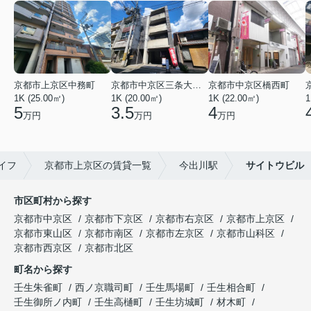
京都市上京区中務町
京都市中京区三条大宮町
京都市中京区橋西町
1K (25.00㎡)
1K (20.00㎡)
1K (22.00㎡)
1
5
3.5
4
万円
万円
万円
イフ
京都市上京区の賃貸一覧
今出川駅
サイトウビル
市区町村から探す
京都市中京区
京都市下京区
京都市右京区
京都市上京区
京都市東山区
京都市南区
京都市左京区
京都市山科区
京都市西京区
京都市北区
町名から探す
壬生朱雀町
西ノ京職司町
壬生馬場町
壬生相合町
壬生御所ノ内町
壬生高樋町
壬生坊城町
材木町