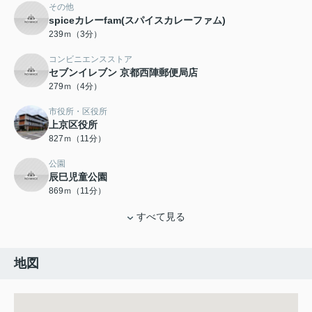
その他
spiceカレーfam(スパイスカレーファム)
239ｍ（3分）
コンビニエンスストア
セブンイレブン 京都西陣郵便局店
279ｍ（4分）
市役所・区役所
上京区役所
827ｍ（11分）
公園
辰巳児童公園
869ｍ（11分）
すべて見る
地図