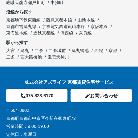
嵯峨天龍寺瀬戸川町
中務町
沿線から探す
京都地下鉄東西線
阪急京都本線
山陰本線
京都市営烏丸線
京福電気鉄道嵐山本線
京阪本線
東海道本線
近鉄京都線
湖西線
奈良線
駅から探す
大宮
烏丸
二条
二条城前
烏丸御池
西院
京都
二条
西大路御池
嵐電天神川
株式会社アズライフ 京都賃貸住宅サービス
075-823-6170
お問い合わせ
〒604-8802
京都府京都市中京区今新在家東町72
営業時間：
9:00-19:00
定休日：
水曜日