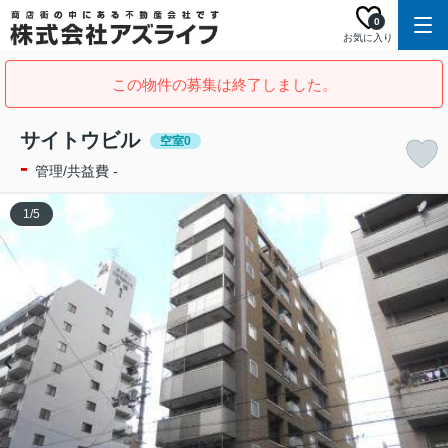
0
お気に入り
この物件の募集は終了しました。
サイトウビル
空室0
-
管理/共益費 -
1
/
5