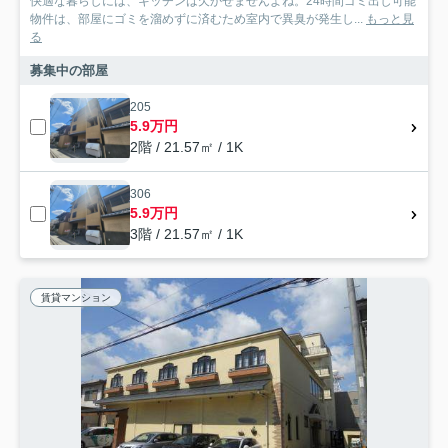
快適な暮らしには、キッチンは欠かせませんよね。24時間ゴミ出し可能
物件は、部屋にゴミを溜めずに済むため室内で異臭が発生し...
もっと見
る
募集中の部屋
205
5.9万円
2階 / 21.57㎡ / 1K
306
5.9万円
3階 / 21.57㎡ / 1K
賃貸マンション