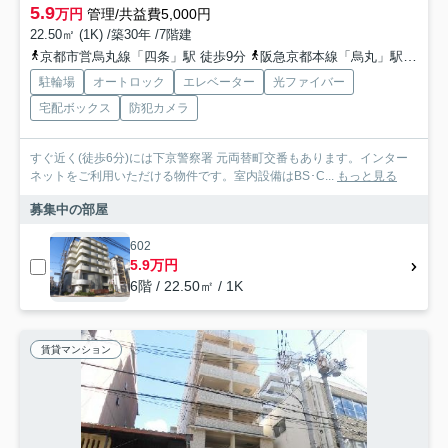
5.9
万円
管理/共益費5,000円
22.50㎡ (1K) /築30年 /7階建
京都市営烏丸線「四条」駅 徒歩9分
阪急京都本線「烏丸」駅 徒歩9分
駐輪場
オートロック
エレベーター
光ファイバー
宅配ボックス
防犯カメラ
すぐ近く(徒歩6分)には下京警察署 元両替町交番もあります。インター
ネットをご利用いただける物件です。室内設備はBS･C...
もっと見る
募集中の部屋
602
5.9万円
6階 / 22.50㎡ / 1K
賃貸マンション