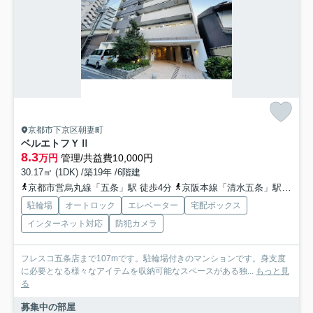
京都市下京区朝妻町
ベルエトフＹⅡ
8.3
万円
管理/共益費10,000円
30.17㎡ (1DK) /築19年 /6階建
京都市営烏丸線「五条」駅 徒歩4分
京阪本線「清水五条」駅 徒歩9分
駐輪場
オートロック
エレベーター
宅配ボックス
インターネット対応
防犯カメラ
フレスコ五条店まで107mです。駐輪場付きのマンションです。身支度
に必要となる様々なアイテムを収納可能なスペースがある独...
もっと見
る
募集中の部屋