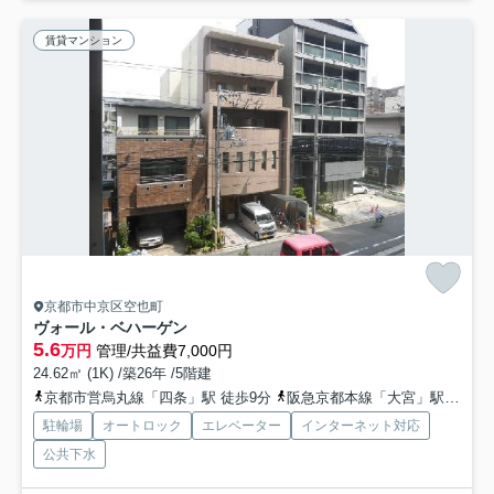
賃貸マンション
京都市中京区空也町
ヴォール・ベハーゲン
5.6
万円
管理/共益費7,000円
24.62㎡ (1K) /築26年 /5階建
京都市営烏丸線「四条」駅 徒歩9分
阪急京都本線「大宮」駅 徒歩8分
駐輪場
オートロック
エレベーター
インターネット対応
公共下水