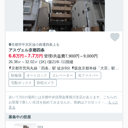
京都市中京区油小路通四条上る
アスヴェル京都四条
6.6
7.7
万円～
万円
管理/共益費7,900円～9,000円
26.38㎡～32.02㎡ (1K) /築21年 /11階建
京都市営烏丸線「四条」駅 徒歩9分
阪急京都本線「大宮」駅 徒歩7分
駐輪場
オートロック
エレベーター
光ファイバー
宅配ボックス
防犯カメラ
歩いて3分の場所には京都中央信用金庫堀川支店があります。こちらの
お部屋で新しい生活を始めてみませんか。収納はクロゼット・...
もっと
見る
募集中の部屋
703