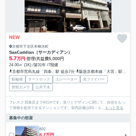
NEW
京都市下京区本柳水町
SaaCaddian（サーカディアン）
5.7
万円
管理/共益費5,000円
24.00㎡ (1K) /築31年 /7階建
京都市営烏丸線「四条」駅 徒歩7分
阪急京都本線「大宮」駅 徒歩11分
駐輪場
オートロック
エレベーター
光ファイバー
防犯カメラ
公共下水
フレスコ 四条店まで401mです。造りとデザインに関して、自信をもっ
て情報を提供できるマンションです。室内設備はBS・エ...
もっと見る
募集中の部屋
602
5.7万円