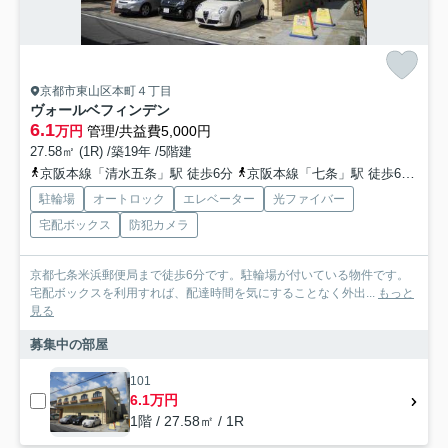
京都市東山区本町４丁目
ヴォールベフィンデン
6.1
万円
管理/共益費5,000円
27.58㎡ (1R) /築19年 /5階建
京阪本線「清水五条」駅 徒歩6分
京阪本線「七条」駅 徒歩6分
京
駐輪場
オートロック
エレベーター
光ファイバー
宅配ボックス
防犯カメラ
京都七条米浜郵便局まで徒歩6分です。駐輪場が付いている物件です。
宅配ボックスを利用すれば、配達時間を気にすることなく外出...
もっと
見る
募集中の部屋
101
6.1万円
1階 / 27.58㎡ / 1R