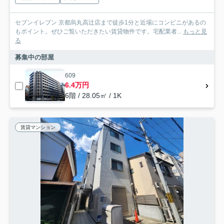
セブンイレブン 京都烏丸高辻店まで徒歩1分と近場にコンビニがあるの
もポイント。ぜひご覧いただきたい賃貸物件です。宅配業者...
もっと見
る
募集中の部屋
609
6.4万円
6階 / 28.05㎡ / 1K
賃貸マンション