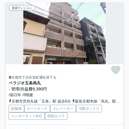
賃貸マンション
京都市下京区室町通松原下る
ベラジオ五条烏丸
-
管理/共益費9,390円
/築22年 /8階建
京都市営烏丸線「五条」駅 徒歩6分
阪急京都本線「烏丸」駅 徒歩11分
駐輪場
オートロック
エレベーター
宅配ボックス
インターネット対応
防犯カメラ