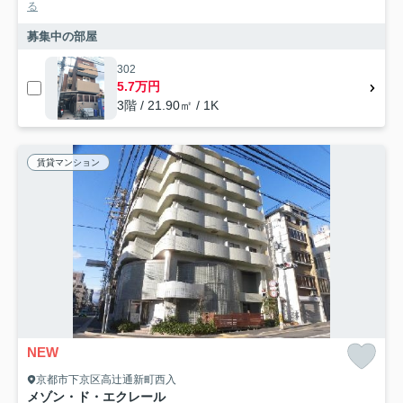
る
募集中の部屋
302
5.7万円
3階 / 21.90㎡ / 1K
賃貸マンション
NEW
京都市下京区高辻通新町西入
メゾン・ド・エクレール