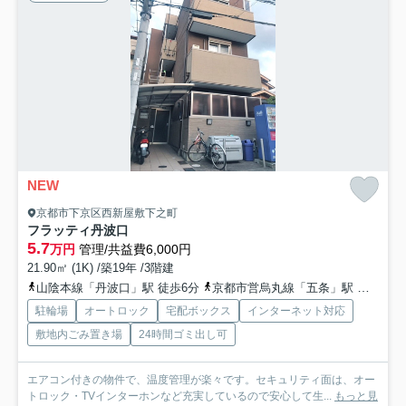
NEW
京都市下京区西新屋敷下之町
フラッティ丹波口
5.7
万円
管理/共益費6,000円
21.90㎡ (1K) /築19年 /3階建
山陰本線「丹波口」駅 徒歩6分
京都市営烏丸線「五条」駅 徒歩23分
駐輪場
オートロック
宅配ボックス
インターネット対応
敷地内ごみ置き場
24時間ゴミ出し可
エアコン付きの物件で、温度管理が楽々です。セキュリティ面は、オー
トロック・TVインターホンなど充実しているので安心して生...
もっと見