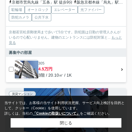
京都市営烏丸線「五条」駅 徒歩9分
阪急京都本線「烏丸」駅 徒歩18分
駐輪場
オートロック
エレベーター
光ファイバー
防犯カメラ
公共下水
京都若宮松原郵便局まで歩いて5分です。防犯面は日勤の管理人さんが
いるので心配いりません。建物のエントランスには防犯対策と...
もっと
見る
募集中の部屋
305
4.5万円
3階 / 20.10㎡ / 1K
賃貸マンション
当サイトでは、お客様の当サイト利用状況把握、サービス向上検討を目的と
して、クッキー（Cookie）を使用しています。
詳しくは、当社の
「Cookieの取扱いについて」
をご確認ください。
閉じる