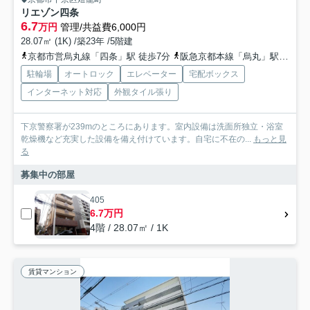
リエゾン四条
6.7
万円
管理/共益費6,000円
28.07㎡ (1K) /築23年 /5階建
京都市営烏丸線「四条」駅 徒歩7分
阪急京都本線「烏丸」駅 徒歩9分
駐輪場
オートロック
エレベーター
宅配ボックス
インターネット対応
外観タイル張り
下京警察署が239mのところにあります。室内設備は洗面所独立・浴室
乾燥機など充実した設備を備え付けています。自宅に不在の...
もっと見
る
募集中の部屋
405
6.7万円
4階 / 28.07㎡ / 1K
賃貸マンション