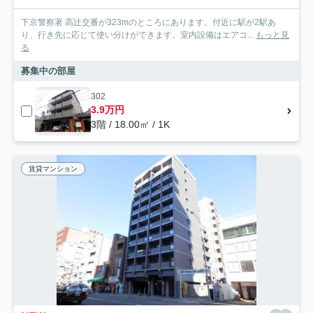
下京警察署 高辻交番が323mのところにあります。付近に駅が2駅あ
り、行き先に応じて使い分けができます。室内設備はエアコ...
もっと見
る
募集中の部屋
302
3.9万円
3階 / 18.00㎡ / 1K
賃貸マンション