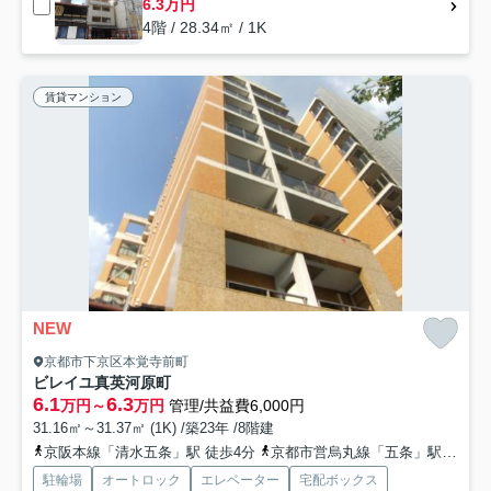
6.3万円
4階 / 28.34㎡ / 1K
賃貸マンション
NEW
京都市下京区本覚寺前町
ビレイユ真英河原町
6.1
6.3
万円～
万円
管理/共益費6,000円
31.16㎡～31.37㎡ (1K) /築23年 /8階建
京阪本線「清水五条」駅 徒歩4分
京都市営烏丸線「五条」駅 徒歩8分
駐輪場
オートロック
エレベーター
宅配ボックス