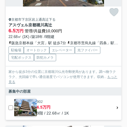
京都市下京区岩上通高辻下る
アスヴェル京都堀川高辻
6.5
万円
管理/共益費10,000円
22.68㎡ (1K) /築18年 /9階建
阪急京都本線「大宮」駅 徒歩7分
京都市営烏丸線「四条」駅 徒歩12分
駐輪場
オートロック
エレベーター
光ファイバー
宅配ボックス
防犯カメラ
家から徒歩3分の位置に京都堀川仏光寺郵便局があります。調べ物ラク
ラク、光回線で早い通信速度でパソコンが使用できます。収納...
もっと
見る
募集中の部屋
902
6.5万円
9階 / 22.68㎡ / 1K