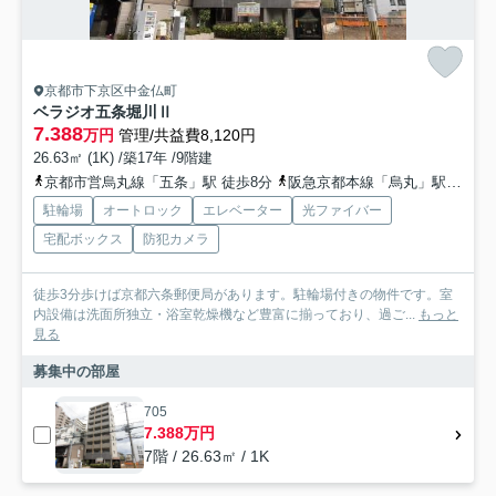
京都市下京区中金仏町
ベラジオ五条堀川Ⅱ
7.388
万円
管理/共益費8,120円
26.63㎡ (1K) /築17年 /9階建
京都市営烏丸線「五条」駅 徒歩8分
阪急京都本線「烏丸」駅 徒歩15分
駐輪場
オートロック
エレベーター
光ファイバー
宅配ボックス
防犯カメラ
徒歩3分歩けば京都六条郵便局があります。駐輪場付きの物件です。室
内設備は洗面所独立・浴室乾燥機など豊富に揃っており、過ご...
もっと
見る
募集中の部屋
705
7.388万円
7階 / 26.63㎡ / 1K