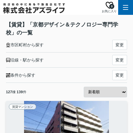
0
お気に入り
【賃貸】「京都デザイン＆テクノロジー専門学
校」の一覧
市区町村から探す
変更
沿線・駅から探す
変更
条件から探す
変更
127
棟
139
件
賃貸マンション