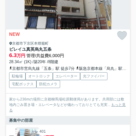
NEW
京都市下京区本燈籠町
ビレイユ真英烏丸五条
6.3
万円
管理/共益費6,000円
28.34㎡ (1K) /築20年 /8階建
京都市営烏丸線「五条」駅 徒歩7分
阪急京都本線「烏丸」駅 徒歩9分
駐輪場
オートロック
エレベーター
光ファイバー
宅配ボックス
防犯カメラ
家から236mの場所に京都柳馬場松原郵便局があります。共用部には敷
地内ごみ置き場・エレベータなどが備わっておりとても充実...
もっと見
る
募集中の部屋
401