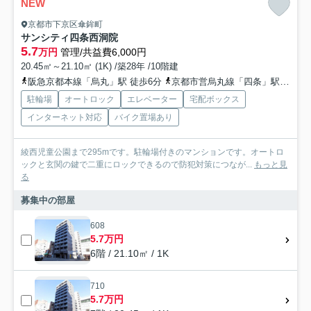
NEW
京都市下京区傘鉾町
サンシティ四条西洞院
5.7
万円
管理/共益費6,000円
20.45㎡～21.10㎡ (1K) /築28年 /10階建
阪急京都本線「烏丸」駅 徒歩6分
京都市営烏丸線「四条」駅 徒歩7分
駐輪場
オートロック
エレベーター
宅配ボックス
インターネット対応
バイク置場あり
綾西児童公園まで295mです。駐輪場付きのマンションです。オートロ
ックと玄関の鍵で二重にロックできるので防犯対策につなが...
もっと見
る
募集中の部屋
608
5.7万円
6階 / 21.10㎡ / 1K
710
5.7万円