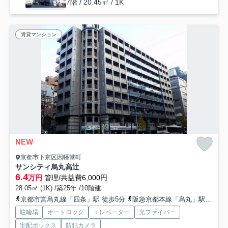
7階 / 20.45㎡ / 1K
賃貸マンション
NEW
京都市下京区因幡堂町
サンシティ烏丸高辻
6.4
万円
管理/共益費6,000円
28.05㎡ (1K) /築25年 /10階建
京都市営烏丸線「四条」駅 徒歩5分
阪急京都本線「烏丸」駅 徒歩6分
駐輪場
オートロック
エレベーター
光ファイバー
宅配ボックス
防犯カメラ