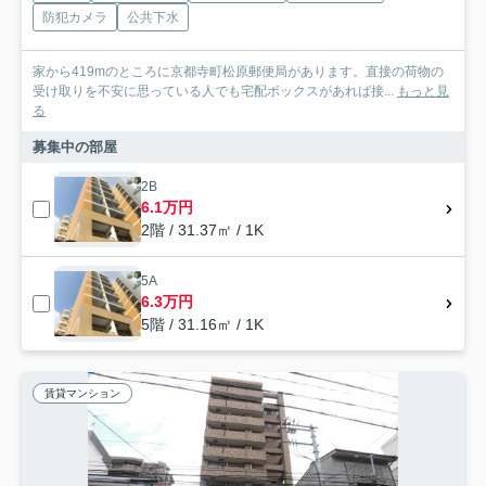
防犯カメラ
公共下水
家から419mのところに京都寺町松原郵便局があります。直接の荷物の
受け取りを不安に思っている人でも宅配ボックスがあれば接...
もっと見
る
募集中の部屋
2B
6.1万円
2階 / 31.37㎡ / 1K
5A
6.3万円
5階 / 31.16㎡ / 1K
賃貸マンション