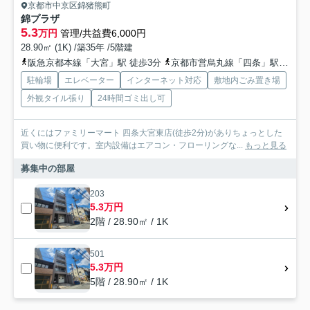
京都市中京区錦猪熊町
錦プラザ
5.3
万円
管理/共益費6,000円
28.90㎡ (1K) /築35年 /5階建
阪急京都本線「大宮」駅 徒歩3分
京都市営烏丸線「四条」駅 徒歩13分
駐輪場
エレベーター
インターネット対応
敷地内ごみ置き場
外観タイル張り
24時間ゴミ出し可
近くにはファミリーマート 四条大宮東店(徒歩2分)がありちょっとした
買い物に便利です。室内設備はエアコン・フローリングな...
もっと見る
募集中の部屋
203
5.3万円
2階 / 28.90㎡ / 1K
501
5.3万円
5階 / 28.90㎡ / 1K