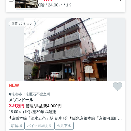
6階 / 24.00㎡ / 1K
賃貸マンション
NEW
京都市下京区石不動之町
メゾンドール
3.9
万円
管理/共益費4,000円
18.00㎡ (1K) /築39年 /4階建
京阪本線「清水五条」駅 徒歩7分
阪急京都本線「京都河原町」駅 徒歩10分
駐輪場
バイク置場あり
公共下水