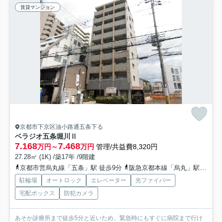
賃貸マンション
京都市下京区油小路通五条下る
ベラジオ五条堀川Ⅱ
7.168
7.468
万円～
万円
管理/共益費8,320円
27.28㎡ (1K) /築17年 /9階建
京都市営烏丸線「五条」駅 徒歩9分
阪急京都本線「烏丸」駅 徒歩19分
駐輪場
オートロック
エレベーター
光ファイバー
宅配ボックス
防犯カメラ
あそか診療所まで徒歩5分と近いため、緊急時にもすぐに病院まで行け