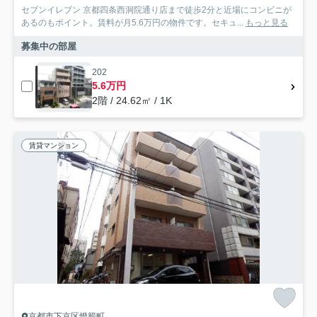
セブンイレブン 京都四条西洞院通り店まで徒歩2分と近場にコンビニが
あるのもポイント。賃料が月5.6万円の物件です。セキュ...
もっと見る
募集中の部屋
202
5.6万円
2階 / 24.62㎡ / 1K
賃貸マンション
京都市下京区燈籠町