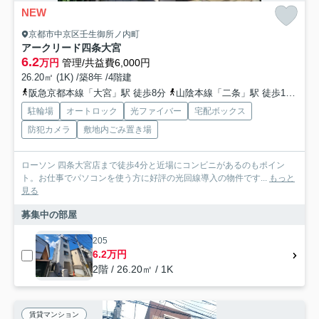
NEW
京都市中京区壬生御所ノ内町
アークリード四条大宮
6.2
万円
管理/共益費6,000円
26.20㎡ (1K) /築8年 /4階建
阪急京都本線「大宮」駅 徒歩8分
山陰本線「二条」駅 徒歩12分
京
駐輪場
オートロック
光ファイバー
宅配ボックス
防犯カメラ
敷地内ごみ置き場
ローソン 四条大宮店まで徒歩4分と近場にコンビニがあるのもポイン
ト。お仕事でパソコンを使う方に好評の光回線導入の物件です...
もっと
見る
募集中の部屋
205
6.2万円
2階 / 26.20㎡ / 1K
賃貸マンション