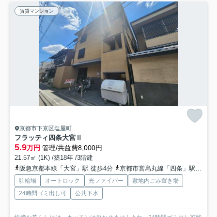
賃貸マンション
京都市下京区塩屋町
フラッティ四条大宮Ⅱ
5.9
万円
管理/共益費8,000円
21.57㎡ (1K) /築18年 /3階建
阪急京都本線「大宮」駅 徒歩4分
京都市営烏丸線「四条」駅 徒歩16分
駐輪場
オートロック
光ファイバー
敷地内ごみ置き場
24時間ゴミ出し可
公共下水