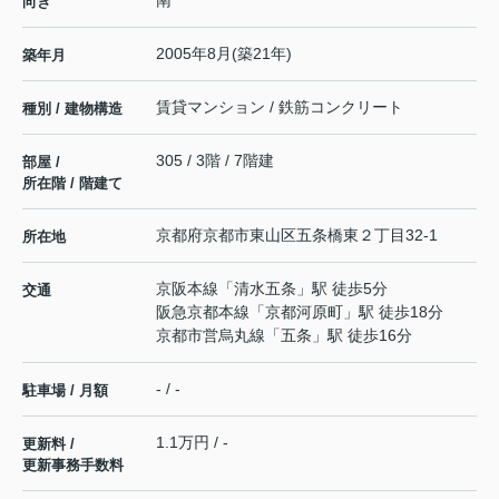
南
向き
2005年8月(築21年)
築年月
賃貸マンション / 鉄筋コンクリート
種別 / 建物構造
305 / 3階 / 7階建
部屋 /
所在階 / 階建て
京都府
京都市東山区
五条橋東２丁目
32-1
所在地
京阪本線
「
清水五条
」駅 徒歩5分
交通
阪急京都本線
「
京都河原町
」駅 徒歩18分
京都市営烏丸線
「
五条
」駅 徒歩16分
- / -
駐車場 / 月額
1.1万円 / -
更新料 /
更新事務手数料