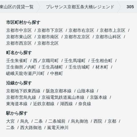
東山区の賃貸一覧
プレサンス京都五条大橋レジェンド
305
市区町村から探す
京都市中京区
京都市下京区
京都市右京区
京都市上京区
京都市東山区
京都市南区
京都市左京区
京都市山科区
京都市西京区
京都市北区
町名から探す
壬生朱雀町
西ノ京職司町
壬生馬場町
壬生相合町
壬生御所ノ内町
壬生高樋町
壬生坊城町
材木町
嵯峨天龍寺瀬戸川町
中務町
沿線から探す
京都地下鉄東西線
阪急京都本線
山陰本線
京都市営烏丸線
京福電気鉄道嵐山本線
京阪本線
東海道本線
近鉄京都線
湖西線
奈良線
駅から探す
大宮
烏丸
二条
二条城前
烏丸御池
西院
京都
二条
西大路御池
嵐電天神川