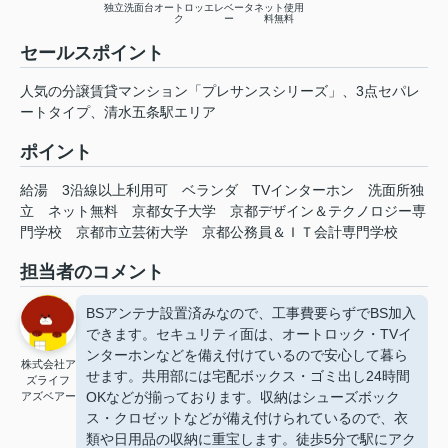
独立洗面台
オートロッ
エレベータ
ネット使用
ク
ー
料無料
セールスポイント
人気の分譲賃貸マンション「プレサンスシリーズ」、3点セパレ
ートタイプ、清水五条駅エリア
ポイント
給湯
3沿線以上利用可
ベランダ
TVインターホン
洗面所独
立
ネット無料
京都女子大学
京都デザイン＆テクノロジー専
門学校
京都市立芸術大学
京都公務員＆ＩＴ会計専門学校
担当者のコメント
BSアンテナ設置済みなので、工事費要らずでBS加入
できます。セキュリティ面は、オートロック・TVイ
ンターホンなどを備え付けているので安心して暮ら
株式会社ア
せます。共用部には宅配ボックス・ゴミ出し24時間
ズライフ
OKなどが揃っております。収納はシューズボック
アズベアー
ス・クロゼットなどが備え付けられているので、衣
類や日用品の収納に重宝します。徒歩5分で駅にアク