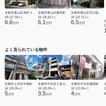
京都市東山区梅宮町
京都市東山区本町４丁目
京都市東山区宮川筋８丁目
1K (25.82㎡)
1R (27.58㎡)
1K (22.71㎡)
6.1
6.6
6.5
万円
万円
万円
2
よく見られている物件
京都市上京区中務町
京都市中京区三条大宮町
京都市中京区橋西町
1K (25.00㎡)
1K (20.00㎡)
1K (22.00㎡)
1
5
3.5
4
万円
万円
万円