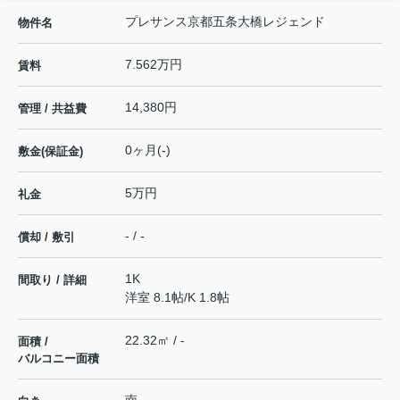
プレサンス京都五条大橋レジェンド
物件名
7.562万円
賃料
14,380円
管理 / 共益費
0ヶ月(-)
敷金(保証金)
5万円
礼金
- / -
償却 / 敷引
1K
間取り / 詳細
洋室 8.1帖
/
K 1.8帖
22.32㎡ / -
面積 /
バルコニー面積