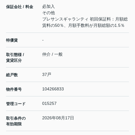
必加入
保証会社 / 料金
その他
プレサンスギャランティ 初回保証料：月額総
賃料の50％、月額手数料が月額総額の1.5％
-
特優賃
仲介 / 一般
取引態様 /
賃貸区分
37戸
総戸数
104266833
物件番号
015257
管理コード
2026年08月17日
取引条件の
有効期限