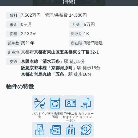
【外観】
7.562万円 管理/共益費 14,380円
賃料
0ヶ月
5万円
敷金
礼金
22.32㎡
1K
面積
間取り
築21年
3階/7階建
築年数
所在階
京都府
京都市東山区
五条橋東２丁目
32-1
所在地
京阪本線
「
清水五条
」駅 徒歩5分
交通
阪急京都本線
「
京都河原町
」駅 徒歩18分
京都市営烏丸線
「
五条
」駅 徒歩16分
物件の特徴
バストイレ
室内洗濯機
TVモニタ
カウンター
別
置場
付きインタ
キッチン
ーホン