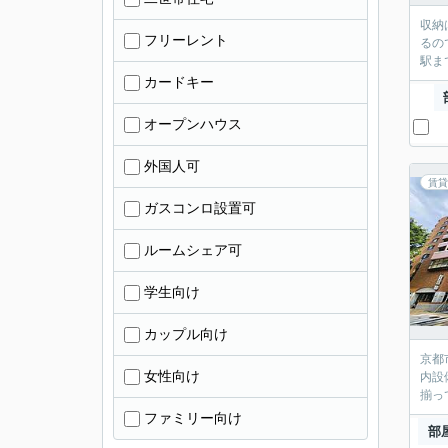
収納
フリーレント
るの
駅ま
カードキー
オープンハウス
外国人可
賃貸
ガスコンロ設置可
ルームシェア可
学生向け
カップル向け
京都
女性向け
内設
揃っ
ファミリー向け
部