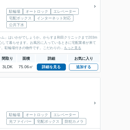
駐輪場
オートロック
エレベーター
宅配ボックス
インターネット対応
公共下水
ム」はいかがでしょうか。からすま和田クリニックまで203m
心して暮らせます。お風呂に入っているときに宅配業者が来て
駐輪場付きの物件です。こだわりの...
もっと見る
間取り
面積
詳細
お気に入り
3LDK
75.06㎡
詳細を見る
追加する
駐輪場
オートロック
エレベーター
光ファイバー
宅配ボックス
防犯カメラ