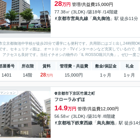
28
万円
管理/共益費15,000円
77.38㎡ (3LDK) /築18年 /14階建
京都市営烏丸線
「
烏丸御池
」駅 徒歩11分
市立京都御池中学校が徒歩20分で通学にも便利です。共用部にはゴミ出し24時間O
です。セキュリティ面は、オートロック・TVインターホンなど充実しているので、
、アクセスも良好です。当社イチオシの物件の「IL ROSSO堀川六角」。ぜひ一度ご覧
部屋番号
所在階
賃料
管理費・共益費
敷金/保証金
礼金
28
1401
14階
15,000円
1ヶ月
1ヶ月
万円
マンション
京都市下京区
竹屋之町
フローラみずほ
14.9
万円
管理/共益費12,000円
56.58㎡ (3LDK) /築31年 /8階建
京都地下鉄東西線
「
烏丸御池
」駅 徒歩14