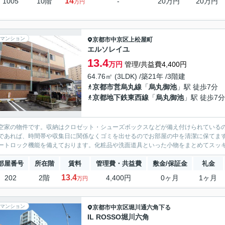
14
1005
10階
-
20万円
20万円
万円
マンション
京都市中京区
上松屋町
エルソレイユ
13.4
万円
管理/共益費4,400円
64.76㎡ (3LDK) /築21年 /3階建
京都市営烏丸線
「
烏丸御池
」駅 徒歩7分
京都地下鉄東西線
「
烏丸御池
」駅 徒歩7分
空家の物件です。収納はクロゼット・シューズボックスなどが備え付けられているの
であれば、時間帯や収集日に関係なくゴミを出せるのでお部屋の中を清潔に保てま
ートロック機能を備えております。化粧品や洗面道具といった小物をまとめてスッキ
部屋番号
所在階
賃料
管理費・共益費
敷金/保証金
礼金
13.4
202
2階
4,400円
0ヶ月
1ヶ月
万円
マンション
京都市中京区
堀川通六角下る
IL ROSSO堀川六角