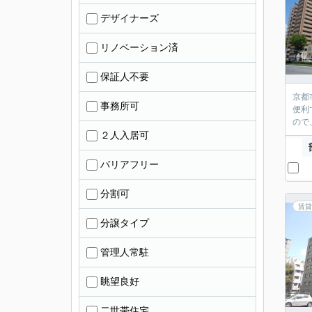
デザイナーズ
リノベーション済
保証人不要
京都
事務所可
便利
ので
２人入居可
バリアフリー
分割可
賃貸
分譲タイプ
管理人常駐
眺望良好
二世帯住宅