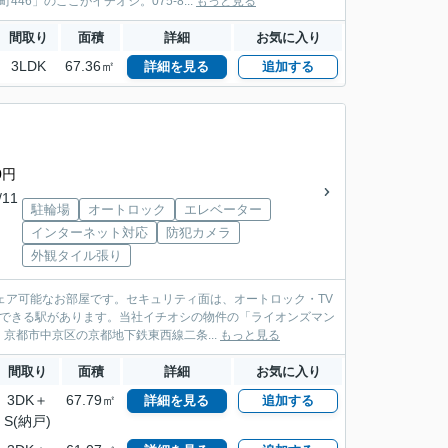
6」のここがイチオシ。075-8...
もっと見る
間取り
面積
詳細
お気に入り
3LDK
67.36㎡
詳細を見る
追加する
0円
/11
駐輪場
オートロック
エレベーター
インターネット対応
防犯カメラ
外観タイル張り
ェア可能なお部屋です。セキュリティ面は、オートロック・TV
用できる駅があります。当社イチオシの物件の「ライオンズマン
都市中京区の京都地下鉄東西線二条...
もっと見る
間取り
面積
詳細
お気に入り
3DK＋
67.79㎡
詳細を見る
追加する
S(納戸)