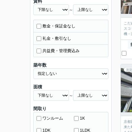
賃料
～
こだ
敷金・保証金なし
スコ
機・
礼金・敷引なし
共益費・管理費込み
築年数
賃貸
面積
～
間取り
ワンルーム
1K
京都
来た
1DK
1LDK