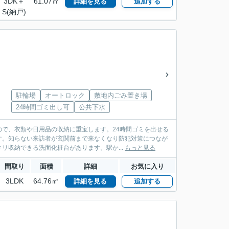
3DK＋
61.07㎡
詳細を見る
追加する
S(納戸)
駐輪場
オートロック
敷地内ごみ置き場
24時間ゴミ出し可
公共下水
で、衣類や日用品の収納に重宝します。24時間ゴミを出せる
す。知らない来訪者が玄関前まで来なくなり防犯対策につなが
リ収納できる洗面化粧台があります。駅か...
もっと見る
間取り
面積
詳細
お気に入り
3LDK
64.76㎡
詳細を見る
追加する