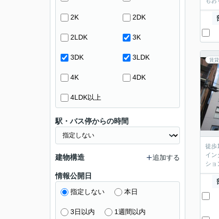
もお
2K
2DK
2LDK
3K
3DK
3LDK
賃貸
4K
4DK
4LDK以上
駅・バス停からの時間
徒歩
イン
建物構造
追加する
ショ
情報公開日
指定しない
本日
3日以内
1週間以内