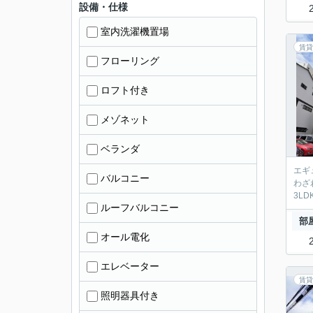
設備・仕様
室内洗濯機置場
賃貸
フローリング
ロフト付き
メゾネット
ベランダ
エギ
バルコニー
わざ
3L
ルーフバルコニー
部
オール電化
エレベーター
賃貸
照明器具付き