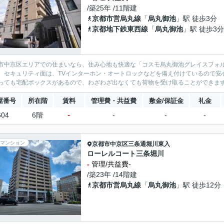
/築25年 /11階建
京都市営烏丸線
「
烏丸御池
」駅 徒歩3分
京都地下鉄東西線
「
烏丸御池
」駅 徒歩3分
市中京区エリアでの住まいなら、住み心地も快適な「コスモ烏丸御池グレイスフォル
。セキュリティ面は、TVインターホン・オートロックなどを備え付けているので安
っても宅配ボックスがあるので、わざわざ出なくても荷物を受け取ることができます。
屋番号
所在階
賃料
管理費・共益費
敷金/保証金
礼金
-
604
6階
-
-
-
マンション
京都市中京区
三条通堀川東入
ローレルコート三条堀川
-
管理/共益費-
/築23年 /14階建
京都市営烏丸線
「
烏丸御池
」駅 徒歩12分