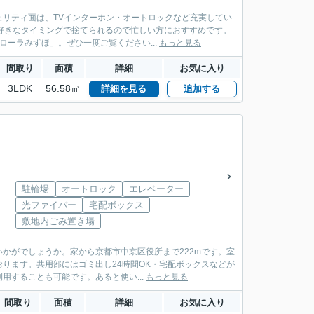
リティ面は、TVインターホン・オートロックなど充実してい
好きなタイミングで捨てられるので忙しい方におすすめです。
ーラみずほ」。ぜひ一度ご覧ください...
もっと見る
間取り
面積
詳細
お気に入り
3LDK
56.58㎡
詳細を見る
追加する
駐輪場
オートロック
エレベーター
光ファイバー
宅配ボックス
敷地内ごみ置き場
かがでしょうか。家から京都市中京区役所まで222mです。室
ります。共用部にはゴミ出し24時間OK・宅配ボックスなどが
することも可能です。あると使い...
もっと見る
間取り
面積
詳細
お気に入り