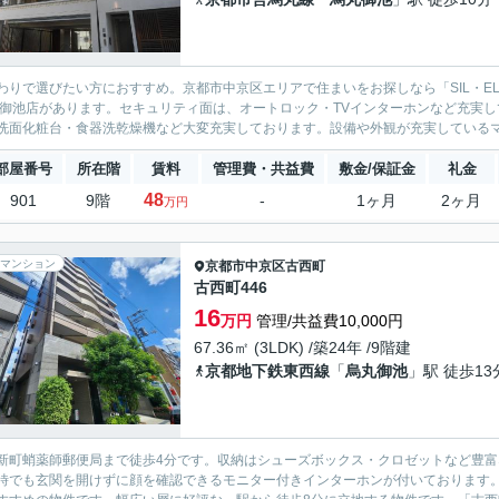
わりで選びたい方におすすめ。京都市中京区エリアで住まいをお探しなら「SIL・EL
 御池店があります。セキュリティ面は、オートロック・TVインターホンなど充実
洗面化粧台・食器洗乾燥機など大変充実しております。設備や外観が充実しているマン
部屋番号
所在階
賃料
管理費・共益費
敷金/保証金
礼金
48
901
9階
-
1ヶ月
2ヶ月
万円
マンション
京都市中京区
古西町
古西町446
16
万円
管理/共益費10,000円
67.36㎡ (3LDK) /築24年 /9階建
京都地下鉄東西線
「
烏丸御池
」駅 徒歩13
新町蛸薬師郵便局まで徒歩4分です。収納はシューズボックス・クロゼットなど豊
時でも玄関を開けずに顔を確認できるモニター付きインターホンが付いております