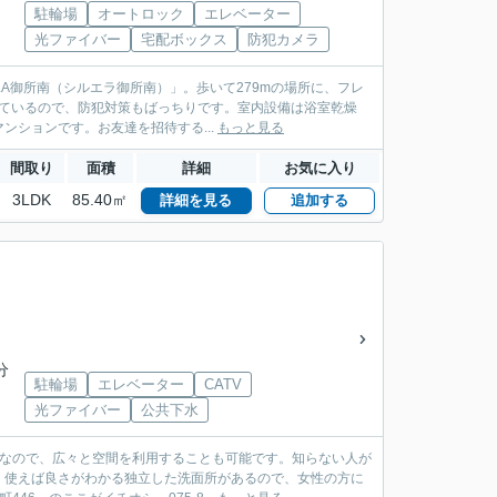
駐輪場
オートロック
エレベーター
光ファイバー
宅配ボックス
防犯カメラ
A御所南（シルエラ御所南）」。歩いて279mの場所に、フレ
しているので、防犯対策もばっちりです。室内設備は浴室乾燥
ションです。お友達を招待する...
もっと見る
間取り
面積
詳細
お気に入り
3LDK
85.40㎡
詳細を見る
追加する
分
駐輪場
エレベーター
CATV
光ファイバー
公共下水
富なので、広々と空間を利用することも可能です。知らない人が
。使えば良さがわかる独立した洗面所があるので、女性の方に