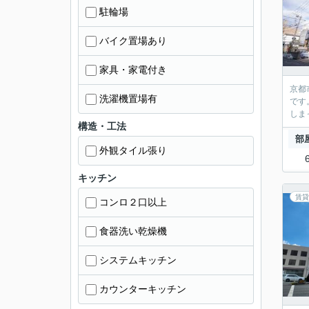
駐輪場
バイク置場あり
家具・家電付き
京都
洗濯機置場有
です
しま
構造・工法
部
外観タイル張り
キッチン
賃貸
コンロ２口以上
食器洗い乾燥機
システムキッチン
カウンターキッチン