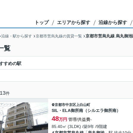
トップ
エリアから探す
沿線から探す
京都市営烏丸線 烏丸御
沿線・駅から探す
京都市営烏丸線の賃貸一覧
一覧
すすめの駅
13
件
マンション
京都市中京区
上白山町
SIL・ELA御所南（シルエラ御所南）
48
万円
管理/共益費-
85.40㎡ (3LDK) /築9年 /9階建
京都市営烏丸線
「
烏丸御池
」駅 徒歩10分