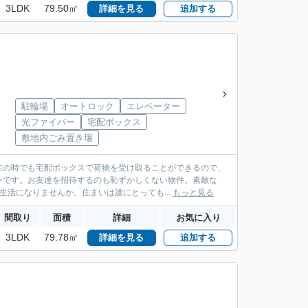
3LDK
79.50㎡
詳細を見る
追加する
駐輪場
オートロック
エレベーター
光ファイバー
宅配ボックス
敷地内ごみ置き場
在の時でも宅配ボックスで荷物を受け取ることができるので、
ンです。お友達を招待するのも恥ずかしくない物件。素敵な
生活になりませんか。住まいは誰にとっても...
もっと見る
間取り
面積
詳細
お気に入り
3LDK
79.78㎡
詳細を見る
追加する