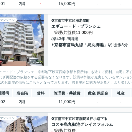
-
201
2階
15,000円
-
-
マンション
京都市中京区
海老屋町
エギュー・ド・ブランシェ
-
管理/共益費11,000円
/築43年 /9階建
京都市営烏丸線
「
烏丸御池
」駅 徒歩8分
ュー・ド・ブランシェ：京都地下鉄東西線京都市役所前にも近くて便利。自宅に不
わざ再配達の依頼をする必要もなくなります。設備や外観が充実しているマンショ
DKのお部屋の情報はこちらとなっております。帰る場所に魅力があると、より楽しい
屋番号
所在階
賃料
管理費・共益費
敷金/保証金
礼金
-
202
2階
11,000円
-
-
マンション
京都市中京区
東洞院通押小路下る
コスモ烏丸御池グレイスフォルム
-
管理/共益費-