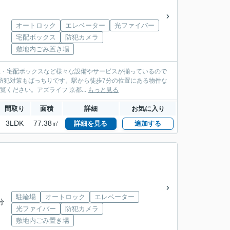
オートロック
エレベーター
光ファイバー
宅配ボックス
防犯カメラ
敷地内ごみ置き場
K・宅配ボックスなど様々な設備やサービスが揃っているので
防犯対策もばっちりです。駅から徒歩7分の位置にある物件な
ください。アズライフ 京都...
もっと見る
間取り
面積
詳細
お気に入り
3LDK
77.38㎡
詳細を見る
追加する
駐輪場
オートロック
エレベーター
分
光ファイバー
防犯カメラ
敷地内ごみ置き場