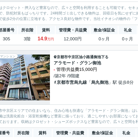
はクロゼット・押入など豊富なので、広々と空間を利用することも可能です。セキュ
で、防犯対策もばっちりです。24時間ゴミ出しできる物件は、回収日を気にせずに
で徒歩2分の位置に立地する、アクセス良好な物件です。当社イチオシの物件の「フロ
部屋番号
所在階
賃料
管理費・共益費
敷金/保証金
礼金
14.9
305
3階
12,000円
0ヶ月
0ヶ月
万円
マンション
京都市中京区
油小路通御池下る
アラモード・グラン御池
-
管理/共益費15,000円
/築2年 /9階建
京都市営烏丸線
「
烏丸御池
」駅 徒歩8分
市中京区エリアでの住まいなら、住み心地も快適な「アラモード・グラン御池」はい
備は洗面化粧台・浴室乾燥機など豊富に揃っており、過ごしやすいお部屋になってお
ております。収納はクロゼット・シューズボックスなど豊富なので、広々と空間を利用
屋番号
所在階
賃料
管理費・共益費
敷金/保証金
礼金