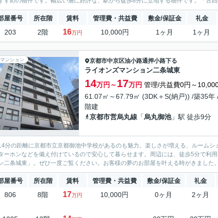
すすめの物件です。幅広い層に好評な、駅から徒歩8分に立地する物件です。「古西町44
部屋番号
所在階
賃料
管理費・共益費
敷金/保証金
礼金
16
203
2階
10,000円
1ヶ月
1ヶ月
万円
マンション
京都市中京区
油小路通押小路下る
ライオンズマンション二条城東
14
17
万円～
万円
管理/共益費0円～10,00
61.07㎡～67.79㎡ (3DK＋S(納戸)) /築35年 
階建
京都市営烏丸線
「
烏丸御池
」駅 徒歩9分
14分の距離に京都市立京都御池中学校があるのも魅力。楽しさが増える、ルームシ
ターホンなどを備え付けているので安心して暮らせます。周辺には、徒歩5分で利
ン二条城東」。ぜひ一度ご覧ください。お客様の夢のお部屋を叶える時がきました。京
部屋番号
所在階
賃料
管理費・共益費
敷金/保証金
礼金
17
806
8階
10,000円
0ヶ月
2ヶ月
万円