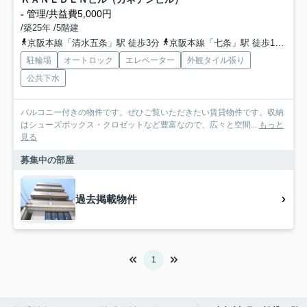
-
管理/共益費5,000円
/築25年 /5階建
京阪本線「清水五条」駅 徒歩3分
京阪本線「七条」駅 徒歩12分
阪
駐輪場
オートロック
エレベーター
外観タイル張り
公共下水
バルコニー付きの物件です。ぜひご覧いただきたい賃貸物件です。収納
はシューズボックス・クロゼットなど豊富なので、広々と空間...
もっと
見る
募集中の部屋
過去掲載物件
1