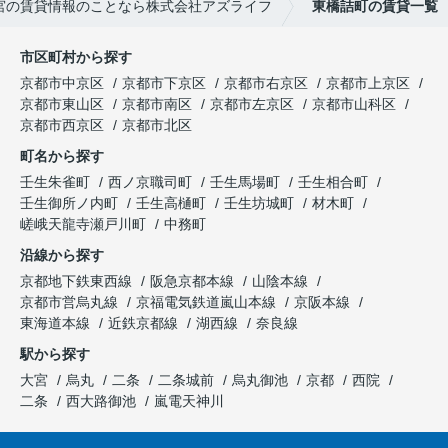
宮の賃貸情報のことなら株式会社アズライフ
東橋詰町の賃貸一覧
市区町村から探す
京都市中京区
京都市下京区
京都市右京区
京都市上京区
京都市東山区
京都市南区
京都市左京区
京都市山科区
京都市西京区
京都市北区
町名から探す
壬生朱雀町
西ノ京職司町
壬生馬場町
壬生相合町
壬生御所ノ内町
壬生高樋町
壬生坊城町
材木町
嵯峨天龍寺瀬戸川町
中務町
沿線から探す
京都地下鉄東西線
阪急京都本線
山陰本線
京都市営烏丸線
京福電気鉄道嵐山本線
京阪本線
東海道本線
近鉄京都線
湖西線
奈良線
駅から探す
大宮
烏丸
二条
二条城前
烏丸御池
京都
西院
二条
西大路御池
嵐電天神川