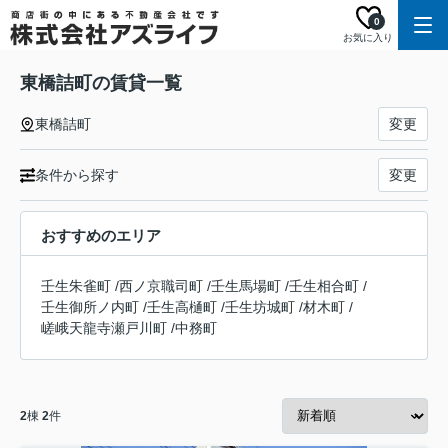
0
お気に入り
東橋詰町の賃貸一覧
東橋詰町
変更
条件から探す
変更
おすすめのエリア
壬生朱雀町
/
西ノ京職司町
/
壬生馬場町
/
壬生相合町
/
壬生御所ノ内町
/
壬生高樋町
/
壬生坊城町
/
材木町
/
嵯峨天龍寺瀬戸川町
/
中務町
2
棟
2
件