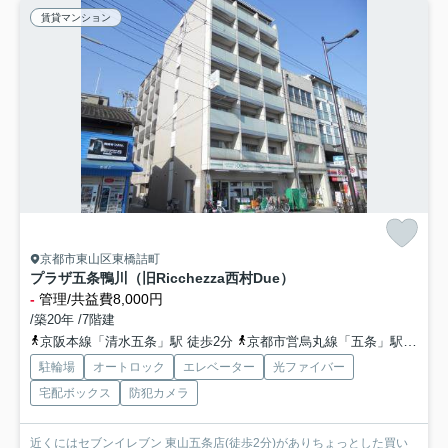
賃貸マンション
京都市東山区東橋詰町
プラザ五条鴨川（旧Ricchezza西村Due）
-
管理/共益費8,000円
/築20年 /7階建
京阪本線「清水五条」駅 徒歩2分
京都市営烏丸線「五条」駅 徒歩12分
駐輪場
オートロック
エレベーター
光ファイバー
宅配ボックス
防犯カメラ
近くにはセブンイレブン 東山五条店(徒歩2分)がありちょっとした買い