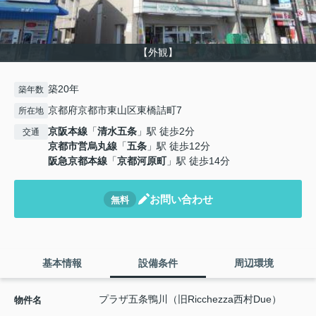
【外観】
築20年
築年数
京都府京都市東山区東橋詰町7
所在地
京阪本線
「
清水五条
」駅 徒歩2分
交通
京都市営烏丸線
「
五条
」駅 徒歩12分
阪急京都本線
「
京都河原町
」駅 徒歩14分
お問い合わせ
無料
基本情報
設備条件
周辺環境
プラザ五条鴨川（旧Ricchezza西村Due）
物件名