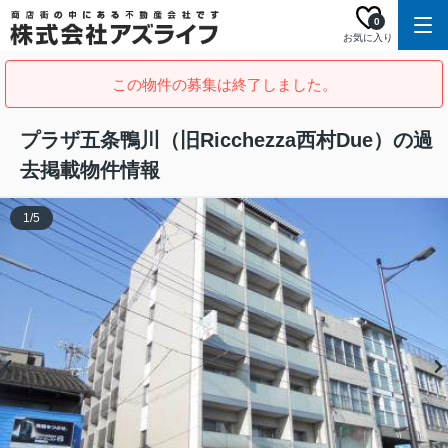
0
お気に入り
この物件の募集は終了しました。
プラザ五条鴨川（旧Ricchezza西村Due）の過
去掲載物件情報
1
/
5