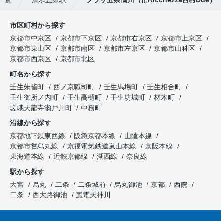
一覧
清水五条駅
プラザ五条鴨川（旧Ricchezza西村Due）
市区町村から探す
京都市中京区
京都市下京区
京都市右京区
京都市上京区
京都市東山区
京都市南区
京都市左京区
京都市山科区
京都市西京区
京都市北区
町名から探す
壬生朱雀町
西ノ京職司町
壬生馬場町
壬生相合町
壬生御所ノ内町
壬生高樋町
壬生坊城町
材木町
嵯峨天龍寺瀬戸川町
中務町
沿線から探す
京都地下鉄東西線
阪急京都本線
山陰本線
京都市営烏丸線
京福電気鉄道嵐山本線
京阪本線
東海道本線
近鉄京都線
湖西線
奈良線
駅から探す
大宮
烏丸
二条
二条城前
烏丸御池
京都
西院
二条
西大路御池
嵐電天神川