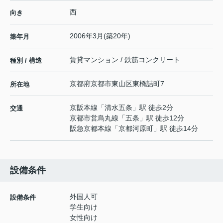
西
向き
2006年3月(築20年)
築年月
賃貸マンション / 鉄筋コンクリート
種別 / 構造
京都府
京都市東山区
東橋詰町
7
所在地
京阪本線
「
清水五条
」駅 徒歩2分
交通
京都市営烏丸線
「
五条
」駅 徒歩12分
阪急京都本線
「
京都河原町
」駅 徒歩14分
設備条件
外国人可
設備条件
学生向け
女性向け