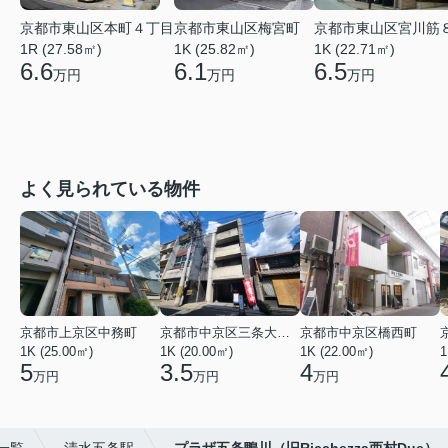
京都市東山区梅宮町
京都市東山区本町４丁目
京都市東山区宮川筋
1K (25.82㎡)
1R (27.58㎡)
1K (22.71㎡)
6.1
6.6
6.5
万円
万円
万円
よく見られている物件
京都市上京区中務町
京都市中京区三条大宮町
京都市中京区橋西町
1K (25.00㎡)
1K (20.00㎡)
1K (22.00㎡)
1
5
3.5
4
万円
万円
万円