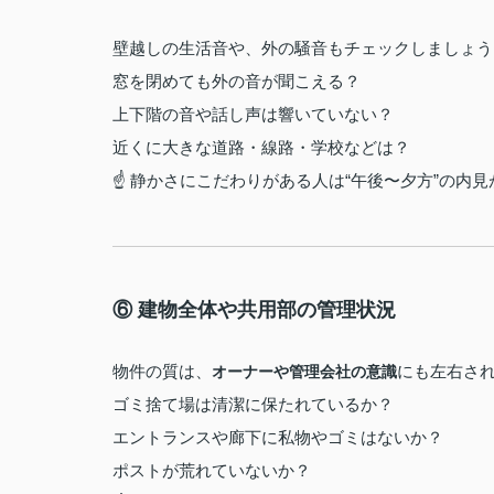
壁越しの生活音や、外の騒音もチェックしましょう
窓を閉めても外の音が聞こえる？
上下階の音や話し声は響いていない？
近くに大きな道路・線路・学校などは？
☝ 静かさにこだわりがある人は“午後〜夕方”の内
⑥ 建物全体や共用部の管理状況
物件の質は、
にも左右さ
オーナーや管理会社の意識
ゴミ捨て場は清潔に保たれているか？
エントランスや廊下に私物やゴミはないか？
ポストが荒れていないか？