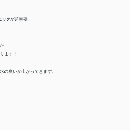
が超重要。
ェック
か
たります！
水の臭いが上がってきます。