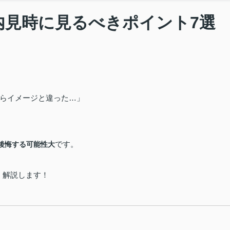
内見時に見るべきポイント7
らイメージと違った…」
です。
後悔する可能性大
く解説します！