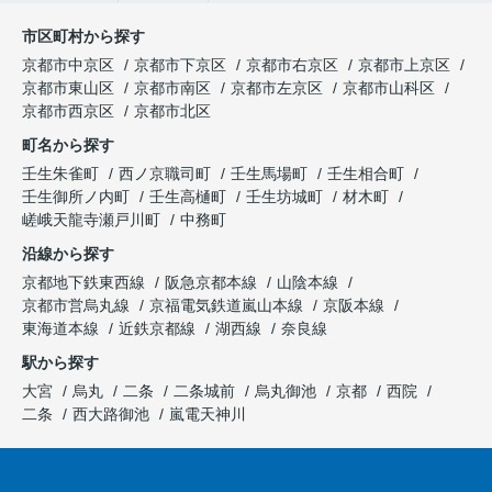
市区町村から探す
京都市中京区
京都市下京区
京都市右京区
京都市上京区
京都市東山区
京都市南区
京都市左京区
京都市山科区
京都市西京区
京都市北区
町名から探す
壬生朱雀町
西ノ京職司町
壬生馬場町
壬生相合町
壬生御所ノ内町
壬生高樋町
壬生坊城町
材木町
嵯峨天龍寺瀬戸川町
中務町
沿線から探す
京都地下鉄東西線
阪急京都本線
山陰本線
京都市営烏丸線
京福電気鉄道嵐山本線
京阪本線
東海道本線
近鉄京都線
湖西線
奈良線
駅から探す
大宮
烏丸
二条
二条城前
烏丸御池
京都
西院
二条
西大路御池
嵐電天神川