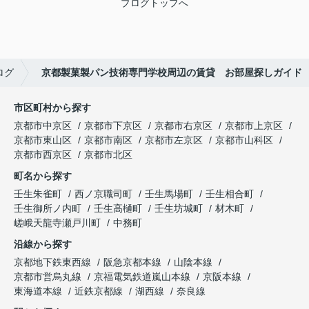
ブログトップへ
ログ
京都製菓製パン技術専門学校周辺の賃貸 お部屋探しガイド
市区町村から探す
京都市中京区
京都市下京区
京都市右京区
京都市上京区
京都市東山区
京都市南区
京都市左京区
京都市山科区
京都市西京区
京都市北区
町名から探す
壬生朱雀町
西ノ京職司町
壬生馬場町
壬生相合町
壬生御所ノ内町
壬生高樋町
壬生坊城町
材木町
嵯峨天龍寺瀬戸川町
中務町
沿線から探す
京都地下鉄東西線
阪急京都本線
山陰本線
京都市営烏丸線
京福電気鉄道嵐山本線
京阪本線
東海道本線
近鉄京都線
湖西線
奈良線