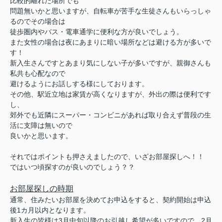
比較的離れた場所でも
問題無いかと思いますが、自転車が苦手な生徒さんもいらっしゃ
るのでその場合は
徒歩圏内やバス・電車通学に便利な方が良いでしょう。
また女性の場合は夜にあまりに暗い場所などは避ける方が多いで
す！
新入生さんですとあまり気にしない子が多いですが、親御さんも
私共も心配なので
避けるようにお話しする様にしております。
その他、駅近立地は家賃が高くなりますが、外出の際は便利です
し、
郊外でも近隣にスーパー・コンビニがあれば取り合えず普段の生
活に支障は無いので
良いかと思います。
それではポイントも押さえましたので、いざお部屋探しへ！！
ではいつ頃探すのが良いのでしょう？？
お部屋探しの時期
通常、住みたいお部屋を決めてお申込をすると、契約開始は申込
後1カ月以内となります。
新入生の皆様は3月中旬以降のお引越し希望が多いですので、2月