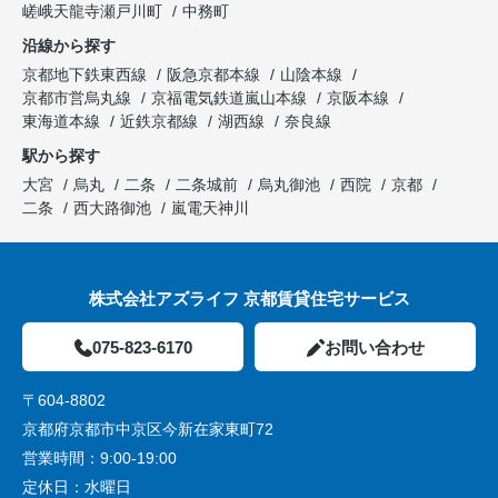
嵯峨天龍寺瀬戸川町
中務町
沿線から探す
京都地下鉄東西線
阪急京都本線
山陰本線
京都市営烏丸線
京福電気鉄道嵐山本線
京阪本線
東海道本線
近鉄京都線
湖西線
奈良線
駅から探す
大宮
烏丸
二条
二条城前
烏丸御池
西院
京都
二条
西大路御池
嵐電天神川
株式会社アズライフ 京都賃貸住宅サービス
075-823-6170
お問い合わせ
〒604-8802
京都府京都市中京区今新在家東町72
営業時間：
9:00-19:00
定休日：
水曜日