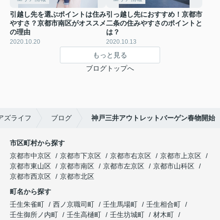
引越し先を選ぶポイントは住み
引っ越し先におすすめ！京都市
やすさ？京都市南区がオススメ
二条の住みやすさのポイントと
の理由
は？
2020.10.20
2020.10.13
もっと見る
ブログトップへ
アズライフ
ブログ
神戸三井アウトレットバーゲン春物開始
市区町村から探す
京都市中京区
京都市下京区
京都市右京区
京都市上京区
京都市東山区
京都市南区
京都市左京区
京都市山科区
京都市西京区
京都市北区
町名から探す
壬生朱雀町
西ノ京職司町
壬生馬場町
壬生相合町
壬生御所ノ内町
壬生高樋町
壬生坊城町
材木町