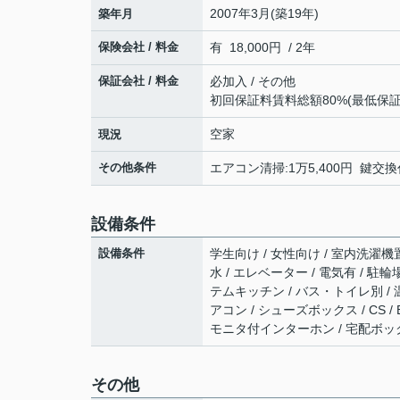
2007年3月(築19年)
築年月
保険会社 / 料金
有 18,000円 / 2年
保証会社 / 料金
必加入 / その他
初回保証料賃料総額80%(最低保証料
空家
現況
その他条件
エアコン清掃:1万5,400円 鍵交換代
設備条件
設備条件
学生向け / 女性向け / 室内洗濯機置
水 / エレベーター / 電気有 / 駐
テムキッチン / バス・トイレ別 / 温
アコン / シューズボックス / CS /
モニタ付インターホン / 宅配ボック
その他