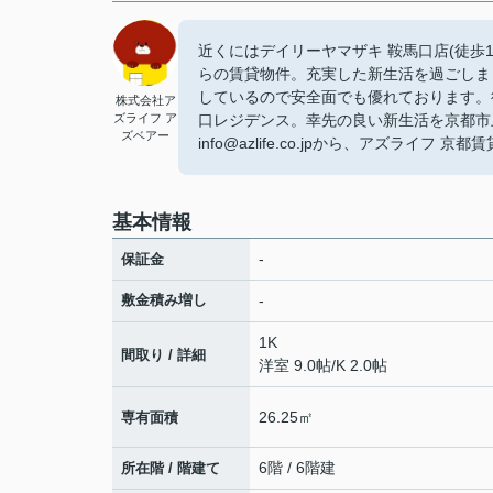
近くにはデイリーヤマザキ 鞍馬口店(徒歩
らの賃貸物件。充実した新生活を過ごしま
しているので安全面でも優れております。
株式会社ア
ズライフ ア
口レジデンス。幸先の良い新生活を京都市上京
ズベアー
info@azlife.co.jpから、アズライ
基本情報
-
保証金
敷金積み増し
-
1K
間取り / 詳細
洋室 9.0帖
/
K 2.0帖
26.25㎡
専有面積
6階 / 6階建
所在階 / 階建て