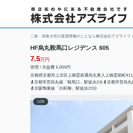
二条・四条大宮の賃貸情報のことなら株式会社アズライフ
HF烏丸鞍馬口レジデンス 605
7.5
万円
管理 / 共益費 6,000円
京都府
京都市上京区
上御霊前通烏丸東入
上御霊前町411
京都市営烏丸線「鞍馬口」駅徒歩2分
京都市営烏丸
京阪鴨東線「出町柳」駅徒歩23分
1
/
28