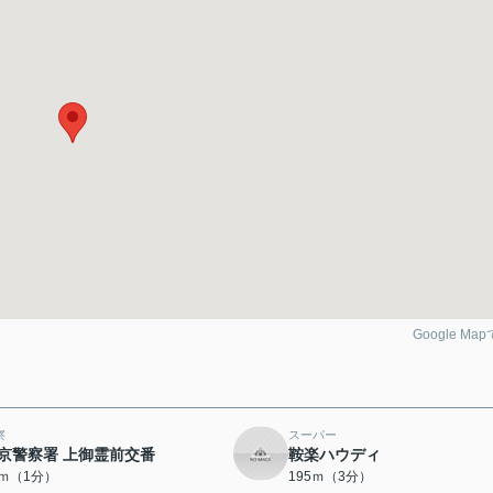
Google Ma
察
スーパー
京警察署 上御霊前交番
鞍楽ハウディ
0ｍ（1分）
195ｍ（3分）