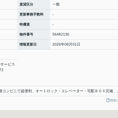
一般
賃貸区分
-
更新事務手数料
-
特優賃
56482130
物件番号
2026年08月01日
情報更新日
宅サービス
72
：1階コンビニで超便利、オートロック・エレベーター・宅配ＢＯＸ完備、
情報