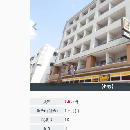
【外観】
7.5
万円
賃料
1ヶ月(-)
敷金(保証金)
1K
間取り
西
向き