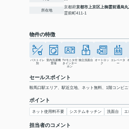
京都府
京都市上京区
上御霊前通烏丸
所在地
霊前町411-1
物件の特徴
バストイレ
室内洗濯機
TVモニタ付
独立洗面台
オートロッ
エレベータ
別
置場
きインター
ク
ー
ホン
セールスポイント
鞍馬口駅エリア、駅近立地、ネット無料、1階コンビニ
ポイント
ネット使用料不要
システムキッチン
洗面台
エ
担当者のコメント