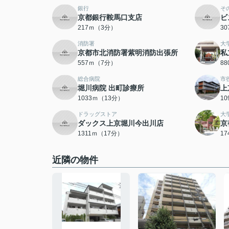
銀行
そ
京都銀行鞍馬口支店
ビ
217ｍ（3分）
3
消防署
大
京都市北消防署紫明消防出張所
私
557ｍ（7分）
8
総合病院
市
堀川病院 出町診療所
上
1033ｍ（13分）
1
ドラッグストア
大
ダックス上京堀川今出川店
京
1311ｍ（17分）
1
近隣の物件