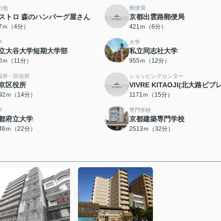
の他
郵便局
ストロ 森のハンバーグ屋さん
京都出雲路郵便局
07ｍ（4分）
421ｍ（6分）
学
大学
立大谷大学短期大学部
私立同志社大学
80ｍ（11分）
955ｍ（12分）
役所・区役所
ショッピングセンター
京区役所
VIVRE KITAOJI(北大路ビブレ
092ｍ（14分）
1171ｍ（15分）
学
専門学校
都府立大学
京都建築専門学校
746ｍ（22分）
2513ｍ（32分）