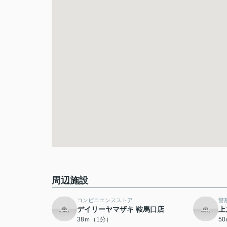
周辺施設
コンビニエンスストア
警
デイリーヤマザキ 鞍馬口店
上
38ｍ（1分）
5