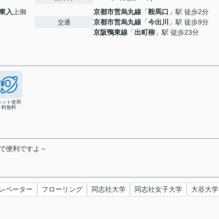
東入
上御
京都市営烏丸線
「
鞍馬口
」駅 徒歩2分
京都市営烏丸線
「
今出川
」駅 徒歩9分
交通
京阪鴨東線
「
出町柳
」駅 徒歩23分
ネット使用
料無料
で便利ですよ～
レベーター
フローリング
同志社大学
同志社女子大学
大谷大学