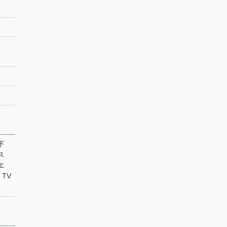
下
ス
エ
 TV