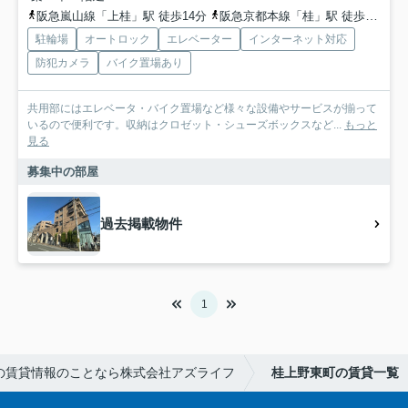
阪急嵐山線「上桂」駅 徒歩14分
阪急京都本線「桂」駅 徒歩27分
駐輪場
オートロック
エレベーター
インターネット対応
防犯カメラ
バイク置場あり
共用部にはエレベータ・バイク置場など様々な設備やサービスが揃って
いるので便利です。収納はクロゼット・シューズボックスなど...
もっと
見る
募集中の部屋
過去掲載物件
1
の賃貸情報のことなら株式会社アズライフ
桂上野東町の賃貸一覧