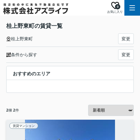
0
お気に入り
桂上野東町の賃貸一覧
桂上野東町
変更
条件から探す
変更
おすすめのエリア
2
棟
2
件
賃貸マンション