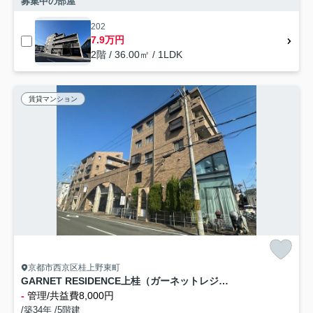
募集中の部屋
202
7.9万円
2階 / 36.00㎡ / 1LDK
賃貸マンション
京都市西京区桂上野東町
GARNET RESIDENCE上桂（ガーネットレジデンス上桂）
-
管理/共益費8,000円
/築34年 /5階建