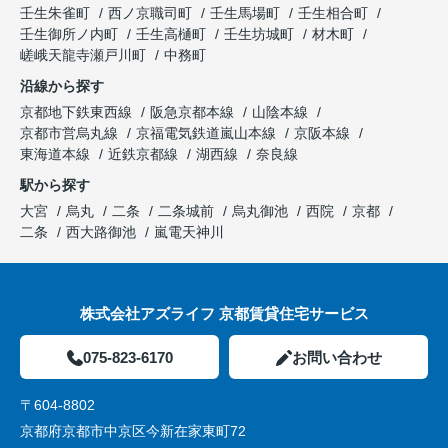
壬生朱雀町
西ノ京職司町
壬生馬場町
壬生相合町
壬生御所ノ内町
壬生高樋町
壬生坊城町
材木町
嵯峨天龍寺瀬戸川町
中務町
沿線から探す
京都地下鉄東西線
阪急京都本線
山陰本線
京都市営烏丸線
京福電気鉄道嵐山本線
京阪本線
東海道本線
近鉄京都線
湖西線
奈良線
駅から探す
大宮
烏丸
二条
二条城前
烏丸御池
西院
京都
二条
西大路御池
嵐電天神川
株式会社アズライフ 京都賃貸住宅サービス
075-823-6170
お問い合わせ
〒604-8802
京都府京都市中京区今新在家東町72