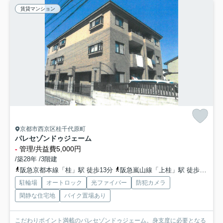
賃貸マンション
京都市西京区桂千代原町
パレセゾンドゥジェーム
-
管理/共益費5,000円
/築28年 /3階建
阪急京都本線「桂」駅 徒歩13分
阪急嵐山線「上桂」駅 徒歩13分
駐輪場
オートロック
光ファイバー
防犯カメラ
閑静な住宅地
バイク置場あり
こだわりポイント満載のパレセゾンドゥジェーム。身支度に必要となる