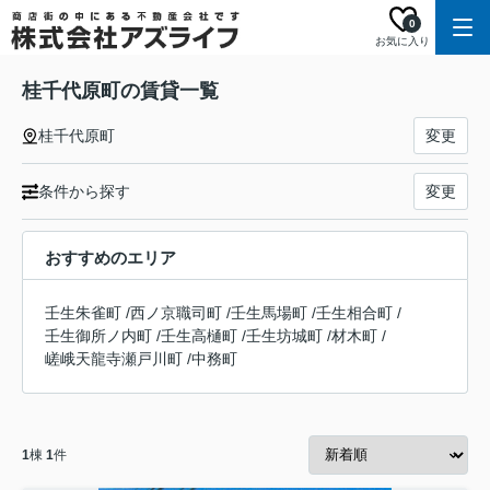
0
お気に入り
桂千代原町の賃貸一覧
桂千代原町
変更
条件から探す
変更
おすすめのエリア
壬生朱雀町
/
西ノ京職司町
/
壬生馬場町
/
壬生相合町
/
壬生御所ノ内町
/
壬生高樋町
/
壬生坊城町
/
材木町
/
嵯峨天龍寺瀬戸川町
/
中務町
1
棟
1
件